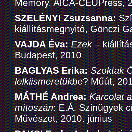
Memory, AICA-CEUPress, 
SZELÉNYI Zsuzsanna:
Szí
kiállításmegnyitó, Gönczi G
VAJDA Éva:
Ezek
– kiállít
Budapest, 2010
BAGLYAS Erika:
Szoktak Ö
lelkiismeretükbe
? Műút, 20
MÁTHÉ Andrea:
Karcolat a
mítoszán
: E.Á. Színügyek c
Művészet, 2010. június