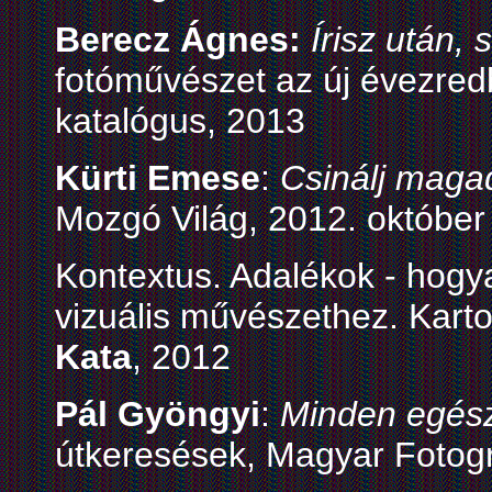
Berecz Ágnes:
Írisz után,
fotóművészet az új évezredb
katalógus, 2013
Kürti Emese
:
Csinálj maga
Mozgó Világ, 2012. október
Kontextus. Adalékok - hogya
vizuális művészethez. Karto
Kata
, 2012
Pál Gyöngyi
:
Minden egész 
útkeresések, Magyar Fotog