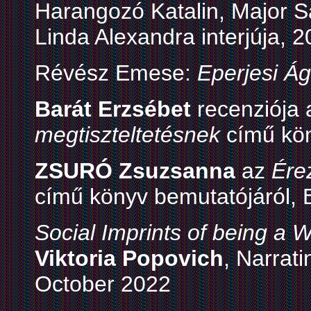
Harangozó Katalin, Major Sá
Linda Alexandra interjúja, 
Révész Emese:
Eperjesi Ág
Barát Erzsébet
recenziója
megtiszteltetésnek
című kön
ZSURÓ Zsuzsanna
az
Ére
című könyv bemutatójáról, B
Social Imprints of being a
Viktoria Popovich
, Narrat
October 2022