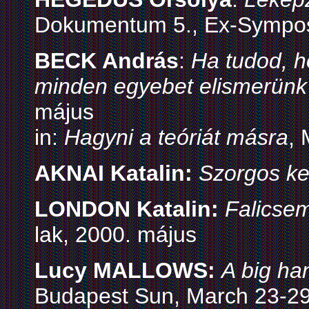
Dokumentum 5., Ex-Sympos
BECK András
:
Ha tudod, h
minden egyebet elismerünk
május
in:
Hagyni a teóriát másra
,
AKNAI Katalin:
Szorgos k
LONDON Katalin:
Falicse
lak, 2000. május
Lucy MALLOWS:
A big han
Budapest Sun, March 23-29