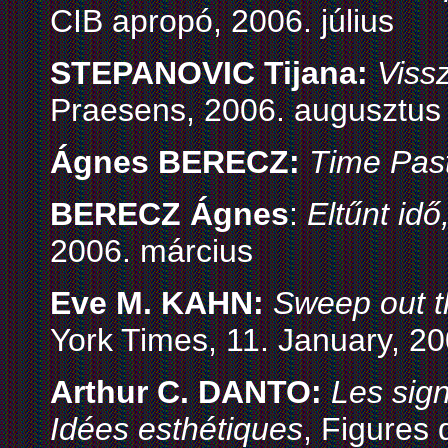
CIB apropó, 2006. július
STEPANOVIC Tijana:
Viss
Praesens, 2006. augusztus
Ágnes BERECZ:
Time Past
BERECZ Ágnes
:
Eltűnt idő,
2006. március
Eve M. KAHN:
Sweep out t
York Times, 11. January, 2
Arthur C. DANTO:
Les sig
Idées esthétiques
, Figures 