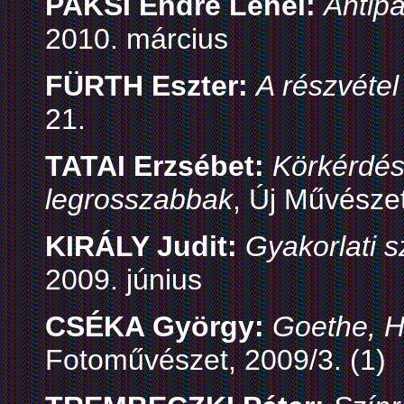
PAKSI Endre Lehel:
Antip
2010. március
FÜRTH Eszter:
A részvétel
21.
TATAI Erzsébet:
Körkérdés
legrosszabbak
, Új Művészet
KIRÁLY Judit:
Gyakorlati s
2009. június
CSÉKA György:
Goethe, 
Fotoművészet, 2009/3. (1)