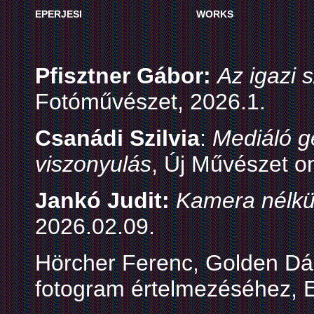
EPERJESI
WORKS
Pfisztner Gábor:
Az igazi 
Fotóművészet, 2026.1.
Csanádi Szilvia
:
Mediáló g
viszonyulás
, Új Művészet o
Jankó Judit:
Kamera nélkül
2026.02.09.
Hörcher Ferenc, Golden Dá
fotogram értelmezéséhez,