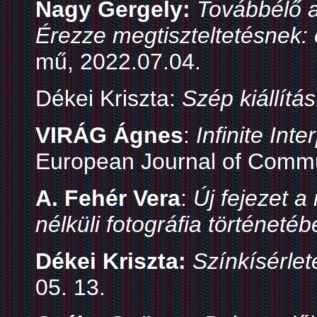
Nagy Gergely:
Továbbélő a
Érezze megtiszteltetésnek: 
mű, 2022.07.04.
Dékei Kriszta:
Szép kiállítá
VIRÁG Ágnes
:
Infinite Int
European Journal of Commu
A. Fehér Vera
:
Új fejezet 
nélküli fotográfia történeté
Dékei Kriszta:
Színkísérlet
05. 13.