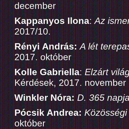
december
Kappanyos Ilona
:
Az ismer
2017/10.
Rényi András:
A lét terepa
2017. október
Kolle Gabriella
:
Elzárt vilá
Kérdések, 2017. november
Winkler Nóra:
D. 365 napj
Pócsik Andrea:
Közösségi 
október