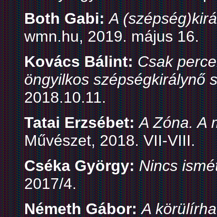
Both Gabi:
A (szépség)kirá
wmn.hu, 2019. május 16.
Kovács Bálint:
Csak perce
öngyilkos szépségkirálynő 
2018.10.11.
Tatai Erzsébet:
A Zóna. A
Művészet, 2018. VII-VIII.
Cséka György:
Nincs ismét
2017/4.
Németh Gábor:
A körülírha