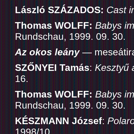
László SZÁZADOS:
Cast i
Thomas WOLFF:
Babys im 
Rundschau, 1999. 09. 30.
Az okos leány
— meseátir
SZŐNYEI Tamás
:
Kesztyű 
16.
Thomas WOLFF:
Babys im 
Rundschau, 1999. 09. 30.
KÉSZMANN József
:
Polar
1998/10.