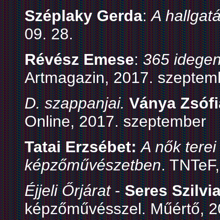
Széplaky Gerda
:
A hallgat
09. 28.
Révész Emese
:
365 idegen
Artmagazin, 2017. szeptem
D. szappanjai.
Ványa Zsófi
Online, 2017. szeptember
Tatai Erzsébet:
A nők terei
képzőművészetben
. TNTeF,
Éjjeli Őrjárat
-
Seres Szilvi
képzőművésszel. Műértő, 20