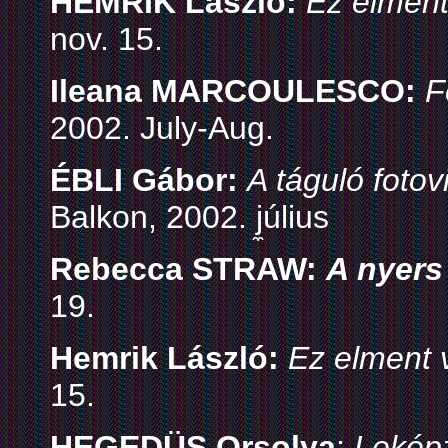
HEMRIK László:
Ez elment
nov. 15.
Ileana MARCOULESCO:
F
2002. July-Aug.
ÉBLI Gábor:
A táguló foto
Balkon, 2002. j̼úlius
Rebecca STRAW:
A nyers 
19.
Hemrik László:
Ez elment
15.
HEGEDÜS Orsolya
:
Lekép