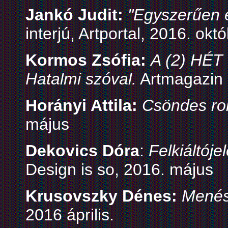
Jankó Judit:
"Egyszerűen 
interjú, Artportal, 2016. okt
Kormos Zsófia:
A (2) HÉT
Hatalmi szóval.
Artmagazin o
Horányi Attila:
Csöndes ro
május
Dekovics Dóra
:
Felkiáltójel
Design is so, 2016. május
Krusovszky Dénes:
Menés
2016 április.