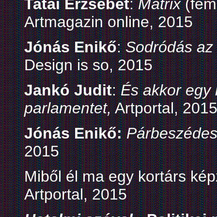
Tatai Erzsébet
:
Mátrix
(fem
Artmagazin online, 2015
Jónás Enikő
:
Sodródás az 
Design is so, 2015
Jankó Judit
:
És akkor egy
parlamentet,
Artportal, 2015
Jónás Enikő:
Párbeszédes
2015
Miből él ma egy kortárs kép
Artportal, 2015