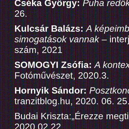
Cséka György:
Puha redő
26.
Kulcsár Balázs:
A képeimb
simogatások vannak
– inter
szám, 2021
SOMOGYI Zsófia:
A konte
Fotóművészet, 2020.3.
Hornyik Sándor:
Posztkonc
tranzitblog.hu, 2020. 06. 25
Budai Kriszta:„Érezze megtis
2020.02.22