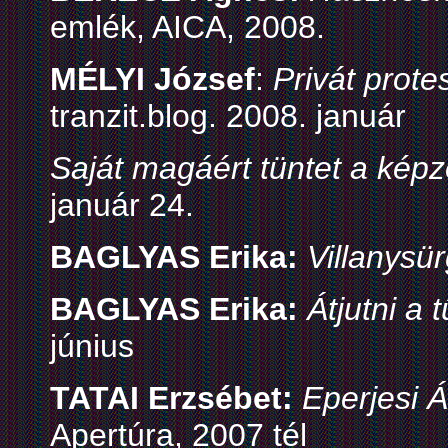
emlék, AICA, 2008.
MÉLYI József
:
Privát prote
tranzit.blog. 2008. január
Saját magáért tüntet a ké
január 24.
BAGLYAS Erika:
Villanysü
BAGLYAS Erika:
Átjutni a 
június
TATAI Erzsébet:
Eperjesi 
Apertúra, 2007 tél