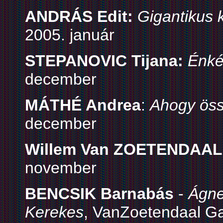
ANDRÁS Edit:
Gigantikus 
2005. január
STEPANOVIC Tijana:
Énké
december
MÁTHÉ Andrea
:
Ahogy össz
december
Willem Van ZOETENDAAL
november
BENCSIK Barnabás
-
Ágne
Kerekes
, VanZoetendaal Gal