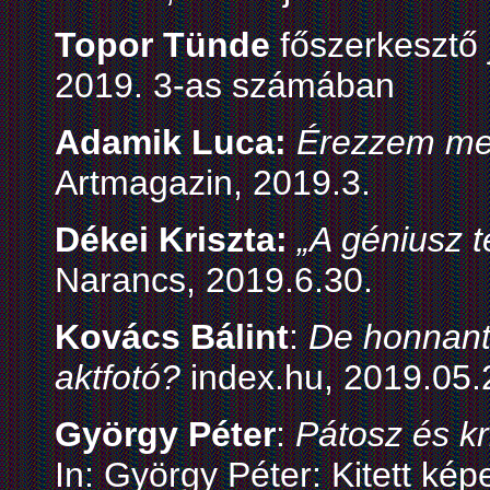
Topor Tünde
főszerkesztő 
2019. 3-as számában
Adamik Luca:
Érezzem meg
Artmagazin, 2019.3.
Dékei Kriszta:
„A géniusz t
Narancs, 2019.6.30.
Kovács Bálint
:
De honnant
aktfotó?
index.hu, 2019.05.
György Péter
:
Pátosz és kr
In: György Péter: Kitett kép