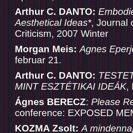
Arthur C. DANTO:
Embodi
Aesthetical Ideas*
, Journal 
Criticism, 2007 Winter
Morgan Meis:
Agnes Eperje
februar 21.
Arthur C. DANTO:
TESTET
MINT ESZTÉTIKAI IDEÁK
,
Ágnes BERECZ
:
Please R
conference: EXPOSED MEM
KOZMA Zsolt:
A mindennap