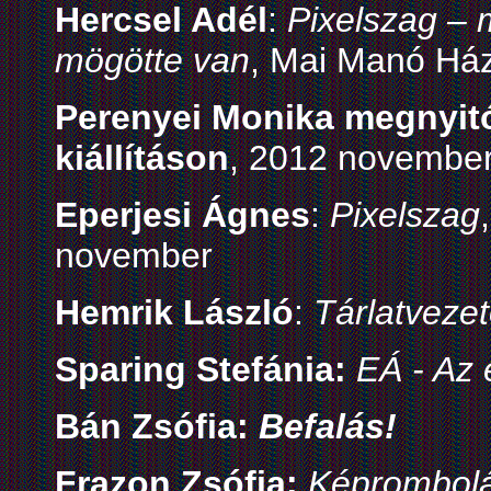
Hercsel Adél
:
Pixelszag –
mögötte van
, Mai Manó Ház
Perenyei Monika megnyit
kiállításon
, 2012 november
Eperjesi Ágnes
:
Pixelszag
november
Hemrik László
:
Tárlatveze
Sparing Stefánia:
EÁ - Az 
Bán Zsófia:
Befalás!
Frazon Zsófia:
Képrombolá