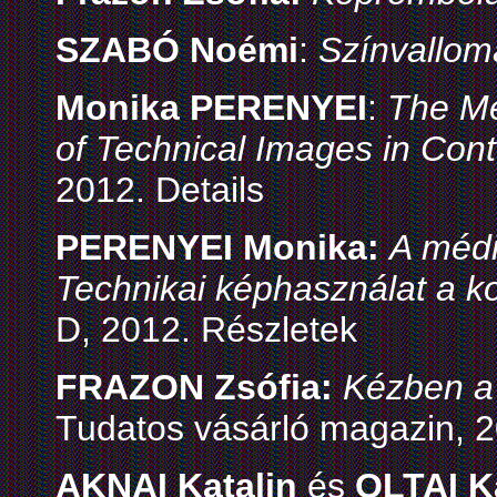
SZABÓ Noémi
:
Színvallom
Monika PERENYEI
:
The Me
of Technical Images in Con
2012. Details
PERENYEI Monika:
A méd
Technikai képhasználat a k
D, 2012. Részletek
FRAZON Zsófia:
Kézben a
Tudatos vásárló magazin, 2
AKNAI Katalin
és
OLTAI K