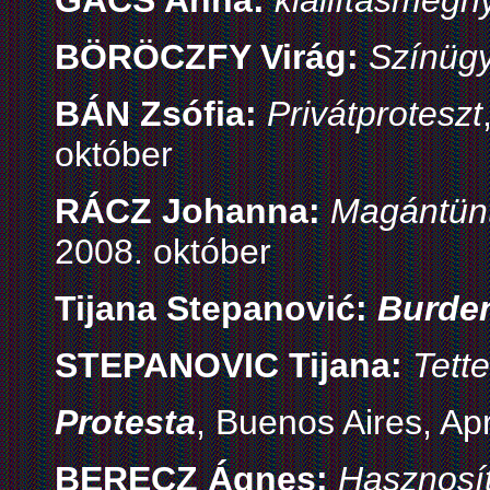
GÁCS Anna:
kiállításmegny
BÖRÖCZFY Virág:
Színüg
BÁN Zsófia:
Privátproteszt
október
RÁCZ Johanna:
Magántünt
2008. október
Tijana Stepanović:
Burde
STEPANOVIC Tijana:
Tette
Protesta
, Buenos Aires, Ap
BERECZ Ágnes:
Hasznosít