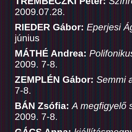
TREMBECZKI Péter:
Színr
2009.07.28.
RIEDER Gábor:
Eperjesi 
június
MÁTHÉ Andrea:
Polifonik
2009. 7-8.
ZEMPLÉN Gábor:
Semmi a 
7-8.
BÁN Zsófia:
A megfigyelő 
2009. 7-8.