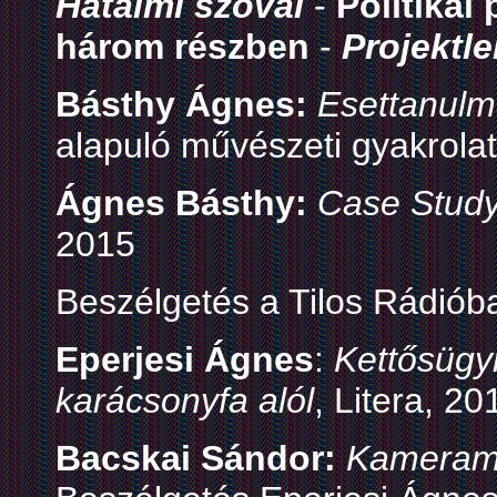
Hatalmi szóval
-
Politikai
három részben
-
Projektle
Básthy Ágnes:
Esettanul
alapuló művészeti gyakrola
Ágnes Básthy:
Case Study
2015
Beszélgetés a Tilos Rádió
Eperjesi Ágnes
:
Kettősügy
karácsonyfa alól
, Litera, 20
Bacskai Sándor:
Kamerame