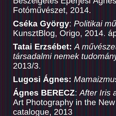
Beszélgetés Eperjesi Ágne
Fotóművészet, 2014.
Cséka György
:
Politikai 
KunsztBlog, Origo, 2014. ápr
Tatai Erzsébet:
A művészet
társadalmi nemek tudomán
2013/3.
Lugosi Ágnes:
Mamaizmu
Ágnes BERECZ
:
After Iris 
Art Photography in the New
catalogue, 2013