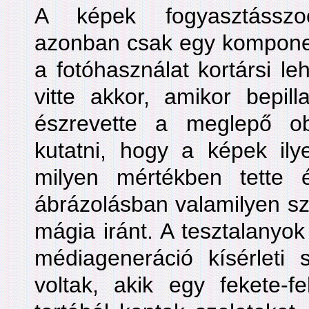
A képek fogyasztásszoc
azonban csak egy komponen
a fotóhasználat kortársi le
vitte akkor, amikor bepil
észrevette a meglepő ob
kutatni, hogy a képek ily
milyen mértékben tette 
ábrázolásban valamilyen s
mágia iránt. A tesztalanyok 
médiageneráció kísérleti s
voltak, akik egy fekete-feh