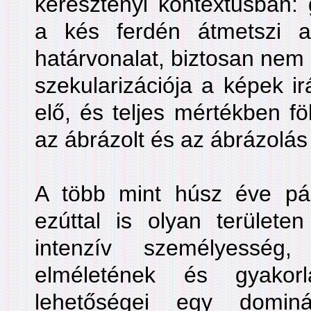
keresztényi kontextusban: 
a kés ferdén átmetszi a
határvonalat, biztosan nem
szekularizációja a képek i
elő, és teljes mértékben f
az ábrázolt és az ábrázolás 
A több mint húsz éve pá
ezúttal is olyan területe
intenzív személyesség,
elméletének és gyakorl
lehetőségei egy domin