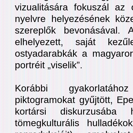
vizualitására fokuszál az o
nyelvre helyezésének köze
szereplők bevonásával. 
elhelyezett, saját kez
ostyadarabkák a magyarors
portréit „viselik”.
Korábbi gyakorlatáh
piktogramokat gyűjtött, Epe
kortársi diskurzusáb
tömegkulturális hulladékok