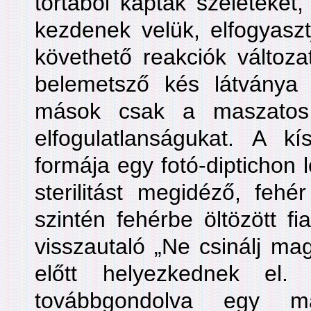
tortából kaptak szeleteket,
kezdenek velük, elfogyasz
követhető reakciók változa
belemetsző kés látványa n
mások csak a maszatos, 
elfogulatlanságukat. A kís
formája egy fotó-diptichon l
sterilitást megidéző, feh
szintén fehérbe öltözött fia
visszautaló „Ne csinálj mag
előtt helyezkednek el. 
továbbgondolva egy 