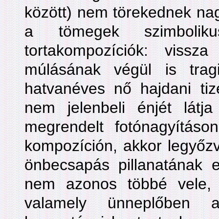
között) nem törekednek nag
a tömegek szimbolik
tortakompozíciók: vissz
múlásának végül is trag
hatvanéves nő hajdani t
nem jelenbeli énjét látja
megrendelt fotónagyításon,
kompozíción, akkor legyőzve
önbecsapás pillanatának e
nem azonos többé vele,
valamely ünneplőben 