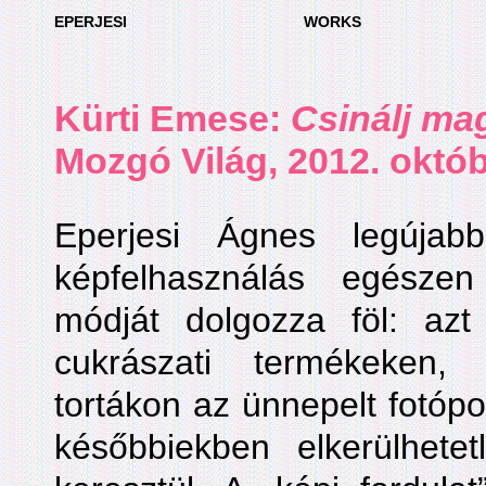
EPERJESI
WORKS
Kürti Emese
:
Csinálj ma
Mozgó Világ, 2012. októ
Eperjesi Ágnes legújabb
képfelhasználás egészen
módját dolgozza föl: az
cukrászati termékeken,
tortákon az ünnepelt fotópor
későbbiekben elkerülhet