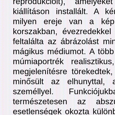
reprodukcióit), amelye
kiállításon installált. A 
milyen ereje van a kép
korszakban, évezredekke
feltalálta az ábrázolást min
mágikus médiumot. A több 
múmiaportrék realisztikus
megjelenítésre törekedtek
minősült az elhunyttal,
személlyel. Funkcióju
természetesen az abs
esetlenségek okozta külön