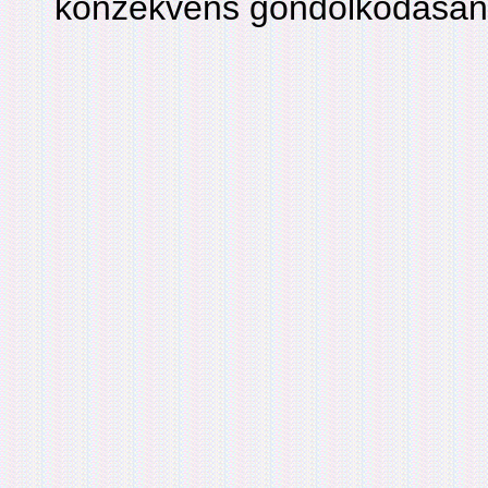
konzekvens gondolkodásána