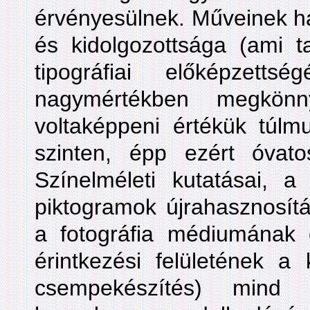
érvényesülnek. Műveinek ha
és kidolgozottsága (ami 
tipográfiai előképzetts
nagymértékben megkönn
voltaképpeni értékük túlm
szinten, épp ezért óvat
Színelméleti kutatásai, a
piktogramok újrahasznosítá
a fotográfia médiumának
érintkezési felületének a
csempekészítés) mind 