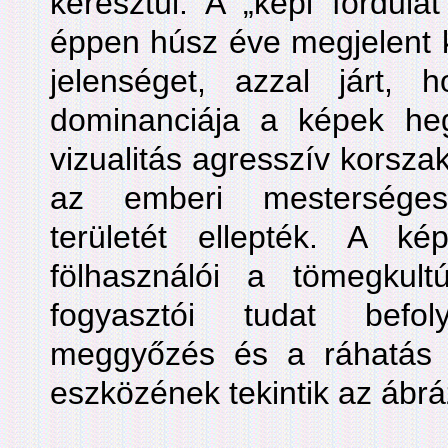
keresztül. A „képi fordula
éppen húsz éve megjelent 
jelenséget, azzal járt,
dominanciája a képek heg
vizualitás agresszív korsza
az emberi mesterséges
területét ellepték. A k
fölhasználói a tömegkultú
fogyasztói tudat befo
meggyőzés és a ráhatás 
eszközének tekintik az ábrá