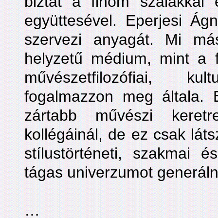
biztat a finom szálakkal 
együttesével. Eperjesi Ágn
szervezi anyagát. Mi má
helyzetű médium, mint a fo
művészetfilozófiai, kul
fogalmazzon meg általa. 
zártabb művészi keret
kollégáinál, de ez csak látsz
stílustörténeti, szakmai é
tágas univerzumot generáln
…