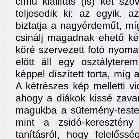
című kiállítás (is) két szö
teljesedik ki: az egyik, a
biztatja a nagyérdeműt, mí
csinálj magadnak ehető kép
köré szervezett fotó nyoma
előtt áll egy osztályter
képpel díszített torta, míg 
A kétrészes kép melletti vi
ahogy a diákok kissé zavar
magukba a sütemény-testet.
mint a zsidó-keresztén
tanításról, hogy felelőss