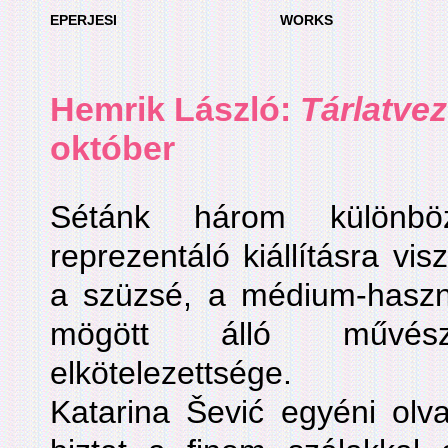
EPERJESI
WORKS
Hemrik László
:
Tárlatve
október
Sétánk három különbö
reprezentáló kiállításra vi
a szüzsé, a médium-haszná
mögött álló művész
elkötelezettsége.
Katarina Šević egyéni ol