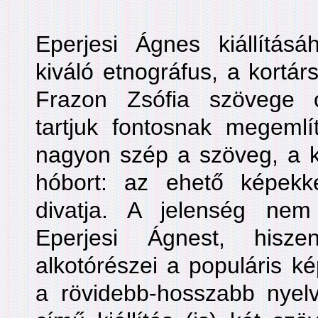
Eperjesi Ágnes kiállításá
kiváló etnográfus, a kortárs
Frazon Zsófia szövege o
tartjuk fontosnak megemlít
nagyon szép a szöveg, a kiá
hóbort: az ehető képekkel
divatja. A jelenség nem 
Eperjesi Ágnest, hisz
alkotórészei a populáris ké
a rövidebb-hosszabb nyelv