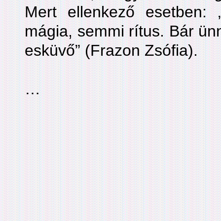
Mert ellenkező esetben:
mágia, semmi rítus. Bár ünn
esküvő” (Frazon Zsófia).
…