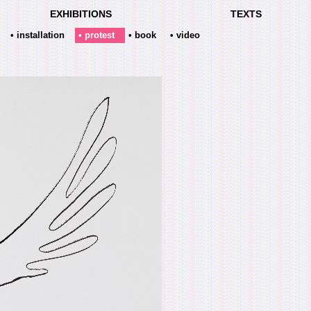
EXHIBITIONS
TEXTS
• installation
• protest
• book
• video