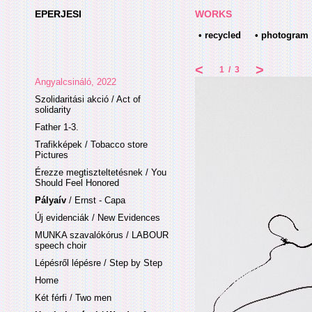
EPERJESI
WORKS
• recycled
• photogram
<
>
1
/
3
Angyalcsináló, 2022
Szolidaritási akció / Act of
solidarity
Father 1-3.
Trafikképek / Tobacco store
Pictures
Érezze megtiszteltetésnek / You
Should Feel Honored
Pályaív
/ Ernst - Capa
Új evidenciák / New Evidences
MUNKA szavalókórus / LABOUR
speech choir
Lépésről lépésre / Step by Step
Home
Két férfi / Two men