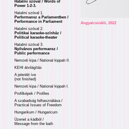
Hatalmi szóval / Words of
Power 1-2-3.
Hatalmi szóval 1.
Performansz a Parlamentben /
Performance in Parliament
Angyalcsináló, 2022
Hatalmi szóval 2.
Politikai karaoke-színház /
Political karaoke-theater
Hatalmi szóval 3.
Nyilvános performansz /
Public performance
Nemzeti kipa / National kippah II.
KEHI átvilágítás
A jelenlét íve
(not finished)
Nemzeti kipa / National kippah I.
Profilképek / Profiles
A szabadság felhasználása /
Practical Issues of Freedom
Hungarikum / Hungaricum
Üzenet a kádból /
Message from the bath