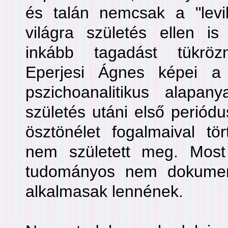
és talán nemcsak a "levil
világra születés ellen is
inkább tagadást tükröz
Eperjesi Ágnes képei a s
pszichoanalitikus alapa
születés utáni első periód
ösztönélet fogalmaival tö
nem született meg. Mos
tudományos nem dokument
alkalmasak lennének.