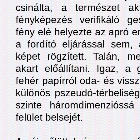
csinálta, a természet a
fényképezés verifikáló ges
fény elé helyezte az apró 
a fordító eljárással sem, 
képet rögzített. Talán, me
akart előállítani. Igaz, a
fehér papírról oda- és vissz
különös pszeudó-térbelisé
szinte háromdimenzióssá n
felület belsejét.