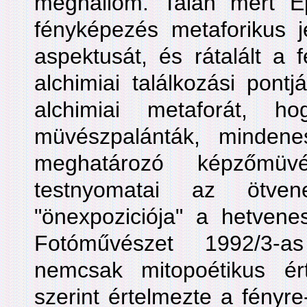
meghallom. Talán mert E
fényképezés metaforikus j
aspektusát, és rátalált a 
alchimiai találkozási pontj
alchimiai metaforát, 
müvészpalánták, mindene
meghatározó képzőmü
testnyomatai az ötve
"önexpoziciója" a hetvene
Fotóművészet 1992/3-a
nemcsak mitopoétikus ér
szerint értelmezte a fényre