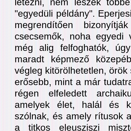
létezni, nem leszek több
"egyedüli példány". Eperjesi
megrendítően bizonyítjá
csecsemők, noha egyedi 
még alig felfoghatók, úg
maradt képmező közepéb
végleg kitörölhetetlen, örök 
erősebb, mint a már tudatr
régen elfeledett archaiku
amelyek élet, halál és kö
szólnak, és amely rítusok a
a titkos eleusziszi misz