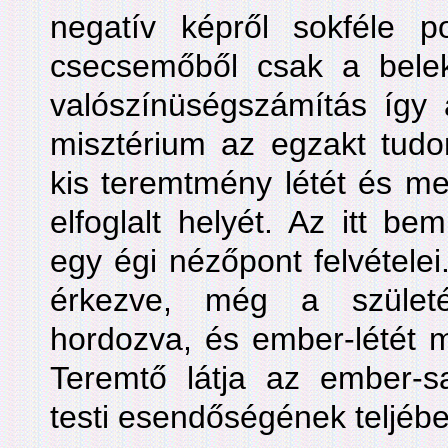
negatív képről sokféle po
csecsemőből csak a belekó
valószínüségszámítás így 
misztérium az egzakt tudom
kis teremtmény létét és me
elfoglalt helyét. Az itt be
egy égi nézőpont felvételei
érkezve, még a születés
hordozva, és ember-létét 
Teremtő látja az ember-sa
testi esendőségének teljébe