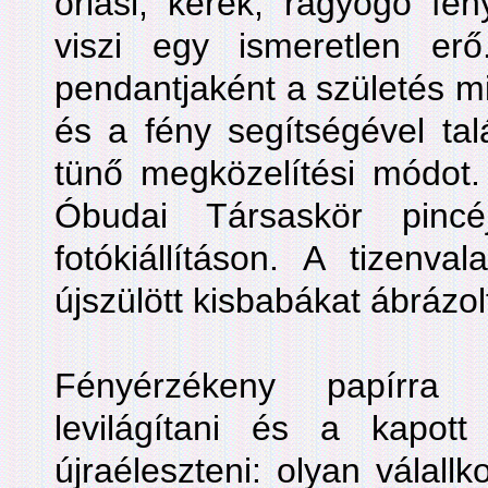
óriási, kerek, ragyogó fény
viszi egy ismeretlen er
pendantjaként a születés mi
és a fény segítségével talá
tünő megközelítési módot.
Óbudai Társaskör pinc
fotókiállításon. A tizenva
újszülött kisbabákat ábrázol
Fényérzékeny papírra
levilágítani és a kapott
újraéleszteni: olyan válall