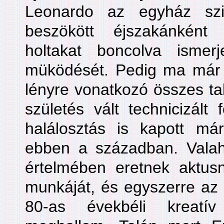
Leonardo az egyház szig
beszökött éjszakánként
holtakat boncolva isme
müködését. Pedig ma már a
lényre vonatkozó összes ta
születés vált technicizált
halálosztás is kapott m
ebben a században. Vala
értelmében eretnek aktus
munkáját, és egyszerre az
80-as évekbéli kreatív 