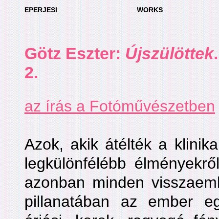
EPERJESI
WORKS
Götz Eszter:
Újszülöttek
2.
az írás a Fotóművészetben
Azok, akik átélték a klinika
legkülönfélébb élményekrő
azonban minden visszaeml
pillanatában az ember e