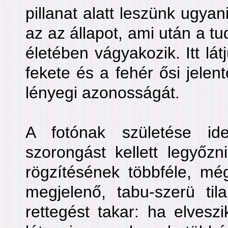
pillanat alatt leszünk ugyan
az az állapot, ami után a t
életében vágyakozik. Itt látj
fekete és a fehér ősi jelent
lényegi azonosságát.
A fotónak születése id
szorongást kellett legyőzn
rögzítésének többféle, még
megjelenő, tabu-szerü til
rettegést takar: ha elves