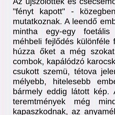
Az újszőlöttek és csecsemő
"fényt kapott" - közegbe
mutatkoznak. A leendő emb
mintha egy-egy foetális
méhbeli fejlődés különféle 
húzza őket a még szokatla
combok, kapálódzó karocská
csukott szemü, tétova jele
mélyebb, hitelesebb embe
bármely eddig látott kép. 
teremtmények még min
kapaszkodnak, az anyaméh