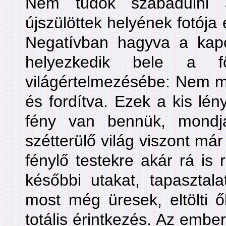
Nem tudok szabadulni 
újszülöttek helyének fotója 
Negatívban hagyva a kap
helyezkedik bele a fö
világértelmezésébe: Nem mo
és fordítva. Ezek a kis lé
fény van bennük, mondjá
szétterülő világ viszont má
fénylő testekre akár rá is 
későbbi utakat, tapasztal
most még üresek, eltölti 
totális érintkezés. Az embe