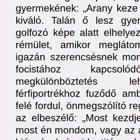
gyermekének: „Arany keze 
kiváló. Talán ő lesz gy
golfozó képe alatt elhelye
rémület, amikor megláto
igazán szerencsésnek mo
focistához kapcso
megkülönböztetés leh
férfiportrékhoz fuződő am
felé fordul, önmegszólító r
az elbeszélő: „Most kezdj
most én mondom, vagy az 