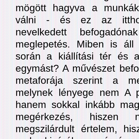
mögött hagyva a munkák 
válni - és ez az itthon
nevelkedett befogadón
meglepetés. Miben is áll
során a kiállítási tér és 
egymást? A művészet befo
metaforája szerint a me
melynek lényege nem A po
hanem sokkal inkább mag
megérkezés, hiszen n
megszilárdult értelem, his