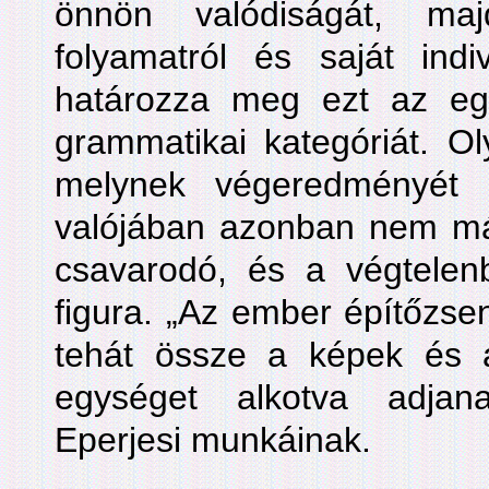
önnön valódiságát, maj
folyamatról és saját indiv
határozza meg ezt az e
grammatikai kategóriát. O
melynek végeredményét s
valójában azonban nem más,
csavarodó, és a végtelenbe
figura. „Az ember építőzse
tehát össze a képek és 
egységet alkotva adjana
Eperjesi munkáinak.