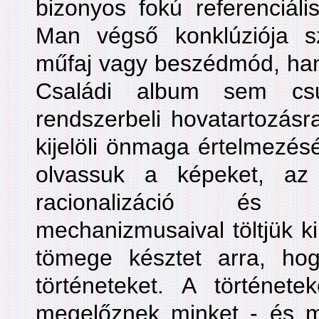
bizonyos fokú referenciál
Man végső konklúziója s
műfaj vagy beszédmód, han
Családi album sem c
rendszerbeli hovatartozásra
kijelöli önmaga értelmezés
olvassuk a képeket, az
racionalizáció és a
mechanizmusaival töltjük k
tömege késztet arra, ho
történeteket. A története
megelőznek minket - és me