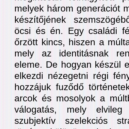
melyek három generációt mu
készítőjének szemszögébő
öcsi és én. Egy családi f
őrzött kincs, hiszen a múlta
mely az identitásnak rend
eleme. De hogyan készül e
elkezdi nézegetni régi fén
hozzájuk fuződő történetek
arcok és mosolyok a múlt
válogatás, mely elvile
szubjektív szelekciós st