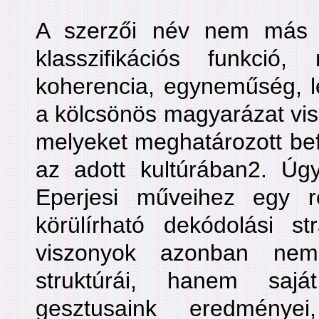
A szerzői név nem más - 
klasszifikációs funkci
koherencia, egyneműség, le
a kölcsönös magyarázat visz
melyeket meghatározott be
az adott kultúrában2. Úgy
Eperjesi műveihez egy r
körülírható dekódolási st
viszonyok azonban n
struktúrái, hanem sajá
gesztusaink eredményei