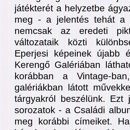
játékterét a helyzetbe ágya
meg - a jelentés tehát a
nemcsak az eredeti pikt
változataik közti külön
Eperjesi képeinek újabb és
Kerengő Galériában láth
korábban a Vintage-ba
galériákban látott művekke
tárgyakról beszélünk. Ezt 
sorozatok - a Családi album
meg korábbi címeiket. H