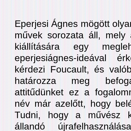
Eperjesi Ágnes mögött olyan
művek sorozata áll, mely 
kiállítására egy megle
eperjesiágnes-ideával 
kérdezi Foucault, és való
határozza meg befoga
attitűdünket ez a fogalomm
név már azelőtt, hogy belé
Tudni, hogy a művész k
állandó újrafelhasználá