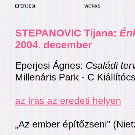
EPERJESI
WORKS
STEPANOVIC Tijana:
Én
2004. december
Eperjesi Ágnes:
Családi ter
Millenáris Park - C Kiállító
az írás az eredeti helyen
„Az ember építőzseni” (Nie