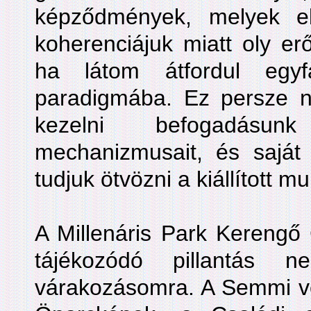
képződmények, melyek 
koherenciájuk miatt oly er
ha látom átfordul egy
paradigmába. Ez persze n
kezelni befogadásunk
mechanizmusait, és saját 
tudjuk ötvözni a kiállított m
A Millenáris Park Kerengő 
tájékozódó pillantás 
várakozásomra. A Semmi vés