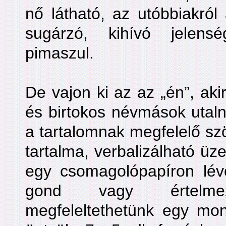
nő látható, az utóbbiakró
sugárzó, kihívó jelen
pimaszul.
De vajon ki az az „én”, ak
és birtokos névmások utaln
a tartalomnak megfelelő s
tartalma, verbalizálható üz
egy csomagolópapíron lév
gond vagy értelme
megfeleltethetünk egy mon