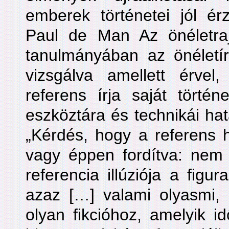
emberek történetei jól ér
Paul de Man Az önéletra
tanulmányában az önéletírói
vizsgálva amellett érve
referens írja saját törté
eszköztára és technikái hat
„Kérdés, hogy a referens h
vagy éppen fordítva: nem 
referencia illúziója a figur
azaz […] valami olyasmi, 
olyan fikcióhoz, amelyik i