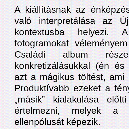
A kiállításnak az énképzési
való interpretálása az Új
kontextusba helyezi. 
fotogramokat véleménye
Családi album része
konkretizálásukkal (én és
azt a mágikus töltést, ami
Produktívabb ezeket a fén
„másik” kialakulása előtt
értelmezni, melyek a 
ellenpólusát képezik.