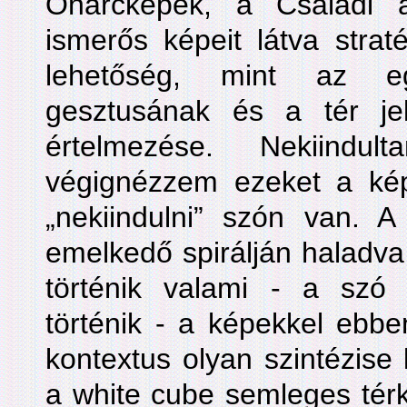
Önarcképek, a Családi 
ismerős képeit látva stra
lehetőség, mint az e
gesztusának és a tér je
értelmezése. Nekiindu
végignézzem ezeket a kép
„nekiindulni” szón van. 
emelkedő spirálján haladva
történik valami - a szó
történik - a képekkel ebb
kontextus olyan szintézise 
a white cube semleges tér