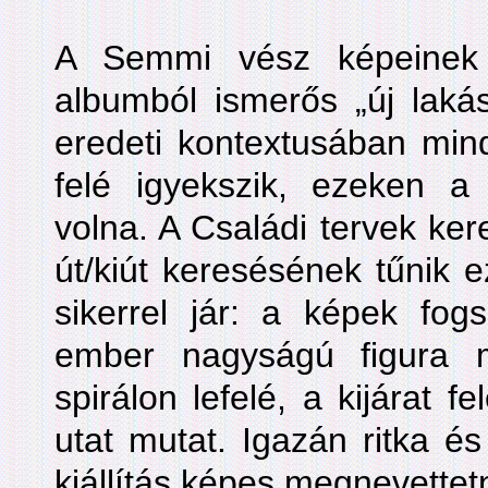
A Semmi vész képeinek 
albumból ismerős „új laká
eredeti kontextusában mindi
felé igyekszik, ezeken a
volna. A Családi tervek ker
út/kiút keresésének tűnik 
sikerrel jár: a képek fog
ember nagyságú figura m
spirálon lefelé, a kijárat f
utat mutat. Igazán ritka és
kiállítás képes megnevettet