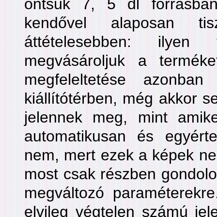
öntsük 7, 5 dl forrásba
kendővel alaposan tis
áttételesebben: ilye
megvásároljuk a termék
megfeleltetése azonba
kiállítótérben, még akkor 
jelennek meg, mint amik
automatikusan és egyért
nem, mert ezek a képek ne
most csak részben gondolok
megváltozó paraméterekre.
elvileg végtelen számú jel