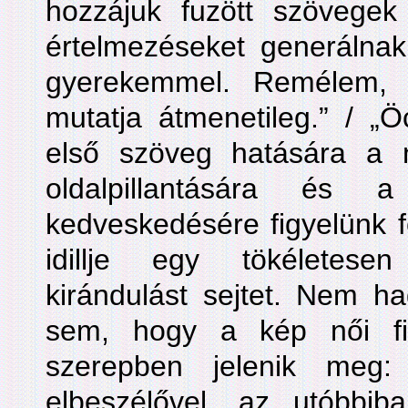
hozzájuk fuzött szövege
értelmezéseket generálnak:
gyerekemmel. Remélem, 
mutatja átmenetileg.” / „
első szöveg hatására a 
oldalpillantására és a
kedveskedésére figyelünk f
idillje egy tökéletese
kirándulást sejtet. Nem ha
sem, hogy a kép női fi
szerepben jelenik meg
elbeszélővel, az utóbbib