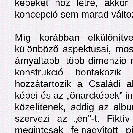
képeket hoz létre, akkor
koncepció sem marad változ
Míg korábban elkülönít
különböző aspektusai, mos
árnyaltabb, több dimenzió
konstrukció bontakozik
hozzátartozik a Családi a
képei és az „önarcképek” ink
közelítenek, addig az albu
szervezi az „én”-t. Fiktí
megintcsak felnagyított p