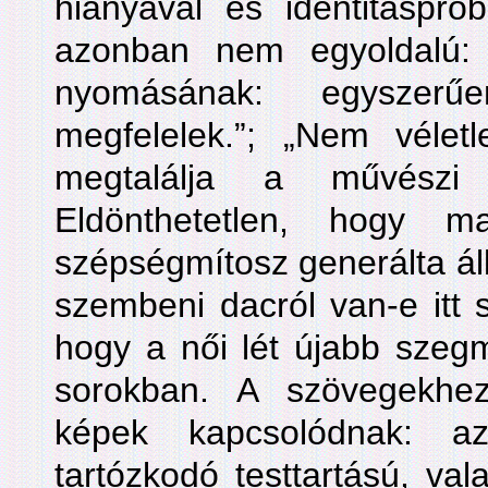
hiányával és identitáspr
azonban nem egyoldalú:
nyomásának: egyszerű
megfelelek.”; „Nem véle
megtalálja a művészi k
Eldönthetetlen, hogy m
szépségmítosz generálta ál
szembeni dacról van-e itt 
hogy a női lét újabb szegm
sorokban. A szövegekhez
képek kapcsolódnak: a
tartózkodó testtartású, va