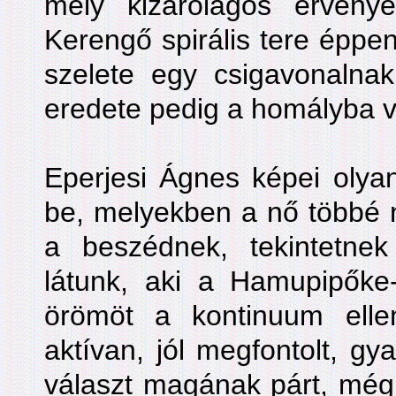
mely kizárólagos érvénye
Kerengő spirális tere éppen 
szelete egy csigavonalnak
eredete pedig a homályba v
Eperjesi Ágnes képei olya
be, melyekben a nő többé 
a beszédnek, tekintetne
látunk, aki a Hamupipőke-fé
örömöt a kontinuum ellen
aktívan, jól megfontolt, gy
választ magának párt, még