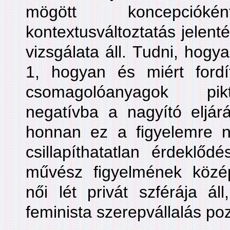
mögött koncepció
kontextusváltoztatás jelent
vizsgálata áll. Tudni, hog
1, hogyan és miért fordí
csomagolóanyagok pikt
negatívba a nagyító eljár
honnan ez a figyelemre ne
csillapíthatatlan érdeklő
művész figyelmének közé
női lét privát szférája á
feminista szerepvállalás poz