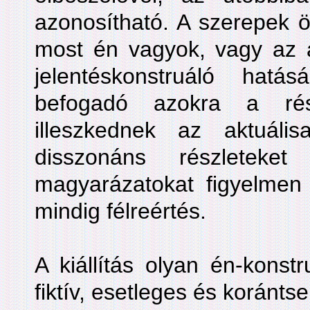
azonosítható. A szerepek ö
most én vagyok, vagy az 
jelentéskonstruáló hatá
befogadó azokra a rész
illeszkednek az aktuáli
disszonáns részleteke
magyarázatokat figyelmen 
mindig félreértés.
A kiállítás olyan én-konstr
fiktív, esetleges és koránts