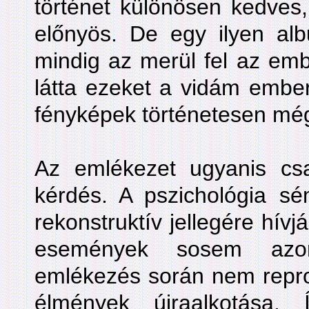
történet különösen kedves
előnyös. De egy ilyen al
mindig az merül fel az em
látta ezeket a vidám ember
fényképek történetesen mé
Az emlékezet ugyanis csa
kérdés. A pszichológia sé
rekonstruktív jellegére hívjá
események sosem azo
emlékezés során nem repro
élmények újraalkotása.