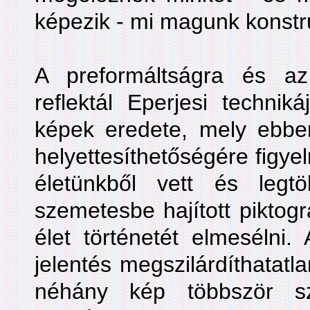
képezik - mi magunk konstru
A preformáltságra és az
reflektál Eperjesi technik
képek eredete, mely ebbe
helyettesíthetőségére figye
életünkből vett és legt
szemetesbe hajított pikto
élet történetét elmesélni.
jelentés megszilárdíthatatla
néhány kép többször sz