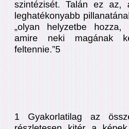
szintézisét. Talán ez az,
leghatékonyabb pillanatána
„olyan helyzetbe hozza,
amire neki magának ke
feltennie.”5
1 Gyakorlatilag az összes
részletesen kitér a képek