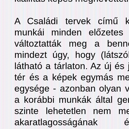
A Családi tervek című ki
munkái minden előzetes v
változtatták meg a benn
mindezt úgy, hogy (látsz
látható a tárlaton. Az új és
tér és a képek egymás mell
egysége - azonban olyan vá
a korábbi munkák által ger
szinte lehetetlen nem m
akaratlagosságának é