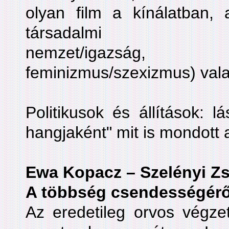
olyan film a kínálatban,
társadalmi megosz
nemzet/igazság, fo
feminizmus/szexizmus) valam
Politikusok és állítások: l
hangjaként" mit is mondott 
Ewa Kopacz – Szelényi Z
A többség csendességérő
Az eredetileg orvos végz