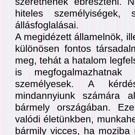
szeretnének ébreszteni.
hiteles személyiségek, 
állásfoglalásai.
A megidézett államelnök, il
különösen fontos társadal
meg, tehát a hatalom legfel
is megfogalmazhatnak á
személyesek. A kérdés
mindannyiunk számára al
bármely országában. Eze
valódi életünkben, munkahel
bármily vicces, ha moziba 