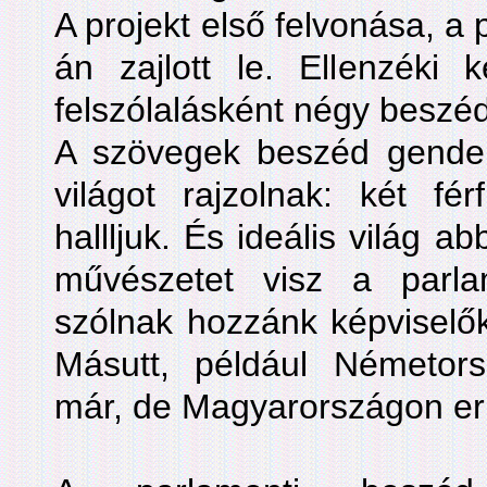
A projekt első felvonása, a p
án zajlott le. Ellenzéki k
felszólalásként négy beszé
A szövegek beszéd gender
világot rajzolnak: két fé
hallljuk. És ideális világ a
művészetet visz a parla
szólnak hozzánk képviselők
Másutt, például Németorsz
már, de Magyarországon er