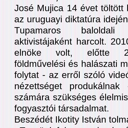
José Mujica 14 évet töltött 
az uruguayi diktatúra idején
Tupamaros baloldali 
aktivistájaként harcolt. 2
elnöke volt, előtte 200
földművelési és halászati mi
folytat - az erről szóló vi
nézettséget produkálna
számára szükséges élelmisz
fogyasztói társadalmat.
Beszédét Ikotity István tolm