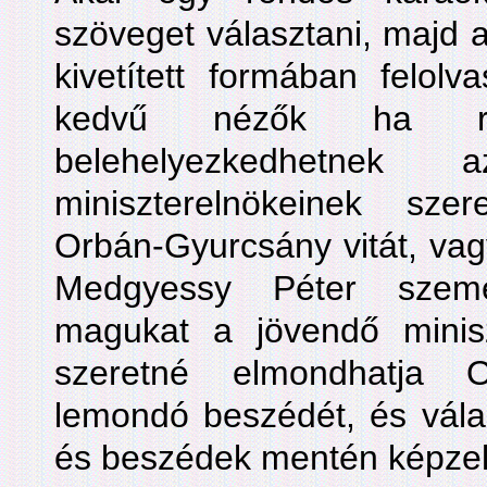
szöveget választani, majd a
kivetített formában felolv
kedvű nézők ha r
belehelyezkedhetn
miniszterelnökeinek sze
Orbán-Gyurcsány vitát, vag
Medgyessy Péter szemé
magukat a jövendő minisz
szeretné elmondhatja O
lemondó beszédét, és válas
és beszédek mentén képzeljü