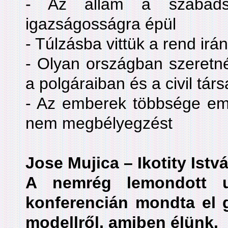
- Az állam a szabads
igazságosságra épül
- Túlzásba vittük a rend irá
- Olyan országban szeretnék
a polgáraiban és a civil tá
- Az emberek többsége embe
nem megbélyegzést
Jose Mujica – Ikotity Istv
A nemrég lemondott u
konferencián mondta el go
modellről, amiben élünk.