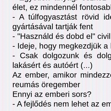
élet, ez mindennél fontosa
- A túlfogyasztást rövid i
gyártásával tartják fent
- "Használd és dobd el" civil
- Ideje, hogy megkezdjük a h
- Csak dolgozunk és dolg
lakásért és autóért (...)
Az ember, amikor mindezze
reumás öregember
Ennyi az emberi sors?
- A fejlődés nem lehet az e