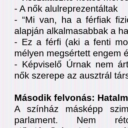
- A nők alulreprezentáltak
- “Mi van, ha a férfiak fiz
alapján alkalmasabbak a ha
- Ez a férfi (aki a fenti m
mélyen megsértett engem 
- Képviselő Úrnak nem árt
nők szerepe az ausztrál tá
Második felvonás: Hatalm
A színház másképp szimb
parlament. Nem rét