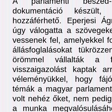
A parlamenti beszéd-p
dokumentáció készül
hozzáférhető. Eperjesi Ág
úgy válogatta a szövegeke
vessenek fel, amelyekkel fo
állásfoglalásokat tükrözze
örömmel vállalták a f
visszaigazolást kaptak ar
véleményükkel, hogy fáj
témák a magyar parlamentbő
volt nehéz őket, nem pedig
a munka megvalósulásáh