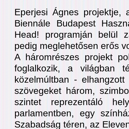
Eperjesi Ágnes projektje,
Biennále Budapest Haszn
Head! programján belül za
pedig meglehetősen erős vo
A háromrészes projekt pol
foglalkozik, a világban 
közelmúltban - elhangzott
szövegeket három, szimbol
szintet reprezentáló he
parlamentben, egy színhá
Szabadság téren, az Eleven