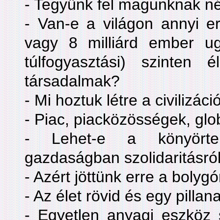
- Tegyünk fel magunknak n
- Van-e a világon annyi er
vagy 8 milliárd ember u
túlfogyasztási) szinten
társadalmak?
- Mi hoztuk létre a civilizác
- Piac, piacközösségek, glo
- Lehet-e a könyörte
gazdaságban szolidaritásról
- Azért jöttünk erre a boly
- Az élet rövid és egy pillana
- Egyetlen anyagi eszköz 