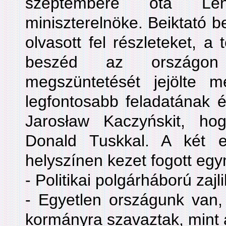
szeptembere óta Len
miniszterelnöke. Beiktató 
olvasott fel részleteket, a 
beszéd az országon 
megszüntetését jejölte 
legfontosabb feladatának és
Jarosław Kaczyńskit, hogy
Donald Tuskkal. A két 
helyszínen kezet fogott eg
- Politikai polgárháború zajli
- Egyetlen országunk van,
kormányra szavaztak, mint a