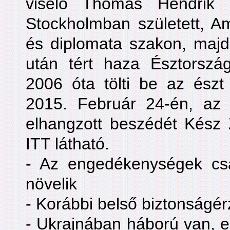
viselő Thomas Hendrik I
Stockholmban született, Am
és diplomata szakon, majd
után tért haza Észtországb
2006 óta tölti be az észt m
2015. Február 24-én, az 
elhangzott beszédét Kész 
ITT látható.
- Az engedékenységek cs
növelik
- Korábbi belső biztonságér
- Ukrajnában háború van, 