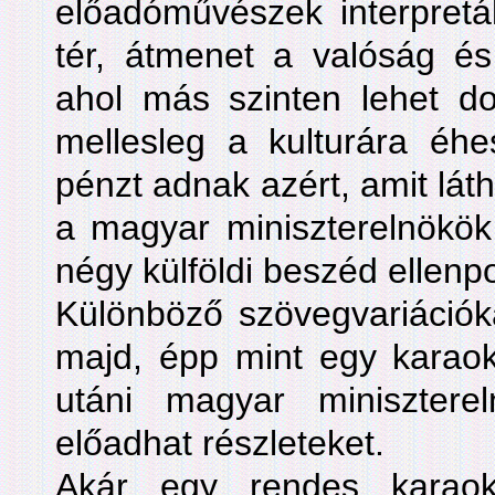
előadóművészek interpretál
tér, átmenet a valóság és 
ahol más szinten lehet d
mellesleg a kulturára éhe
pénzt adnak azért, amit lát
a magyar miniszterelnökök 
négy külföldi beszéd ellenp
Különböző szövegvariációk
majd, épp mint egy karaok
utáni magyar minisztere
előadhat részleteket.
Akár egy rendes karaoke