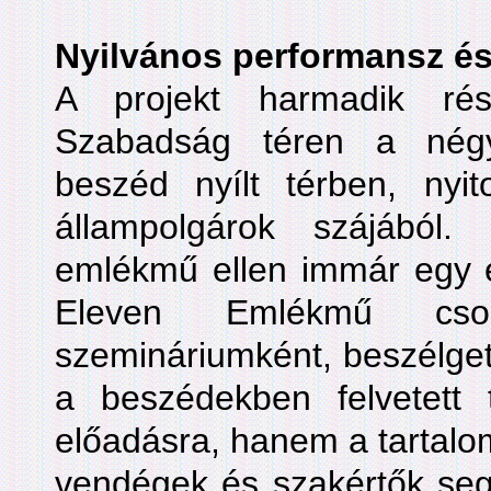
Nyilvános performansz és
A projekt harmadik ré
Szabadság téren a négy 
beszéd nyílt térben, nyit
állampolgárok szájából.
emlékmű ellen immár egy é
Eleven Emlékmű csopo
szemináriumként, beszélget
a beszédekben felvetet
előadásra, hanem a tartalo
vendégek és szakértők seg