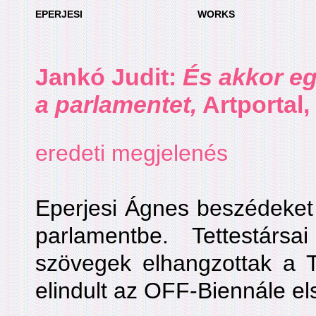
EPERJESI
WORKS
Jankó Judit
:
És akkor e
a parlamentet,
Artportal,
eredeti megjelenés
Eperjesi Ágnes beszédeket
parlamentbe. Tettestárs
szövegek elhangzottak a 
elindult az OFF-Biennále els