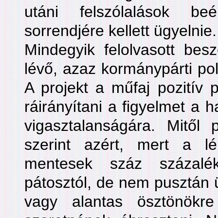
utáni felszólalások be
sorrendjére kellett ügyelnie.
Mindegyik felolvasott bes
lévő, azaz kormánypárti poli
A projekt a műfaj pozitív p
ráirányítani a figyelmet a h
vigasztalanságára. Mitől
szerint azért, mert a l
mentesek száz százalé
pátosztól, de nem pusztán 
vagy alantas ösztönökre