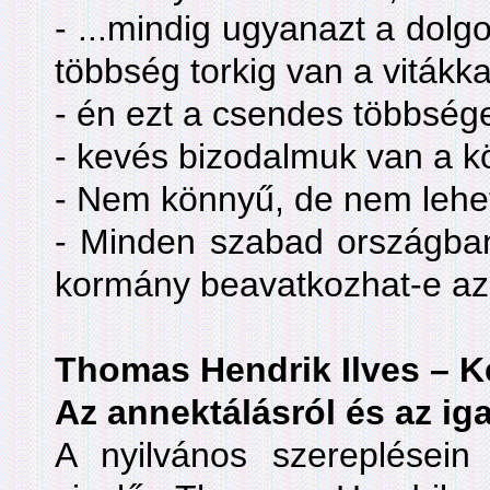
- ...mindig ugyanazt a dol
többség torkig van a vitákka
- én ezt a csendes többség
- kevés bizodalmuk van a 
- Nem könnyű, de nem lehe
- Minden szabad országban 
kormány beavatkozhat-e az
Thomas Hendrik Ilves – K
Az annektálásról és az i
A nyilvános szereplésein