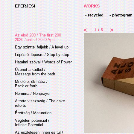
EPERJESI
WORKS
• recycled
• photogram
<
>
1
/
5
Az első 200 / The first 200
2020 április / 2020 April
Egy szinttel feljebb / A level up
Lépésről lépésre / Step by step
Hatalmi szóval / Words of Power
Üzenet a kádból /
Message from the bath
Mi előre, ők hátra /
Back or forth
Nemima / Nonprayer
A torta visszavág / The cake
retorts
Érettség / Maturation
Végtelen potenciál /
Infinite Potential
Az észlelésen innen és túl /