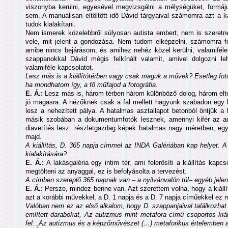
viszonyba kerülni, egyesével megvizsgálni a mélységüket, formáju
sem. A manuálisan eltöltött idő Dávid tárgyaival számomra azt a 
tudok kialakítani.
Nem ismerek közelebbről súlyosan autista embert, nem is szeretnék
vele, mit jelent a gondozása. Nem tudom elképzelni, számomra fe
amibe nincs bejárásom, és amihez nehéz közel kerülni, valamiféle 
szappanokkal Dávid mégis felkínált valamit, amivel dolgozni le
valamiféle kapcsolatot.
Lesz más is a kiállítótérben vagy csak maguk a művek? Esetleg fot
ha mondhatom így, a fő műfajod a fotográfia.
E. Á.:
Lesz más is, három térben három különböző dolog, három elté
jó magasra. A nézőknek csak a fal mellett hagyunk szabadon egy 
lesz a nehezített pálya. A hatalmas asztallapot betonból öntjük a 
másik szobában a dokumentumfotók lesznek, amennyi kifér az ado
diavetítés lesz: részletgazdag képek hatalmas nagy méretben, egy
majd.
A kiállítás, D. 365 napja címmel az INDA Galériában kap helyet. A l
kialakítására?
E. Á.:
A lakásgaléria egy intim tér, ami felerősíti a kiállítás kapc
megtölteni az anyaggal, ez is befolyásolta a tervezést.
A címben szereplő 365 napnak van – a nyilvánvalón túl– egyéb jele
E. Á.:
Persze, mindez benne van. Azt szerettem volna, hogy a kiállí
azt a korábbi művekkel, a D. 1 napja és a D. 7 napja címűekkel ez m
Valóban nem ez az első alkalom, hogy D. szappanjaival találkozha
említett darabokat, Az autizmus mint metafora című csoportos kiá
fel: „Az autizmus és a képzőművészet (…) metaforikus értelemben ak