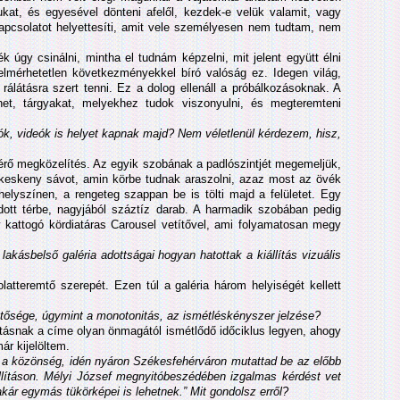
kat, és egyesével dönteni afelől, kezdek-e velük valamit, vagy
kapcsolatot helyettesíti, amit vele személyesen nem tudtam, nem
 úgy csinálni, mintha el tudnám képzelni, mit jelent együtt élni
lmérhetetlen következményekkel bíró valóság ez. Idegen világ,
rálátásra szert tenni. Ez a dolog ellenáll a próbálkozásoknak. A
het, tárgyakat, melyekhez tudok viszonyulni, és megteremteni
ók, videók is helyet kapnak majd? Nem véletlenül kérdezem, hisz,
rő megközelítés. Az egyik szobának a padlószintjét megemeljük,
keskeny sávot, amin körbe tudnak araszolni, azaz most az övék
helyszínen, a rengeteg szappan be is tölti majd a felületet. Egy
tt térbe, nagyjából száztíz darab. A harmadik szobában pedig
 kattogó kördiatáras Carousel vetítővel, ami folyamatosan megy
akásbelső galéria adottságai hogyan hatottak a kiállítás vizuális
solatteremtő szerepét. Ezen túl a galéria három helyiségét kellett
ntősége, úgymint a monotonitás, az ismétléskényszer jelzése?
tásnak a címe olyan önmagától ismétlődő időciklus legyen, ahogy
ár kijelöltem.
t a közönség, idén nyáron Székesfehérváron mutattad be az előbb
llításon. Mélyi József megnyitóbeszédében izgalmas kérdést vet
ár egymás tükörképei is lehetnek.” Mit gondolsz erről?