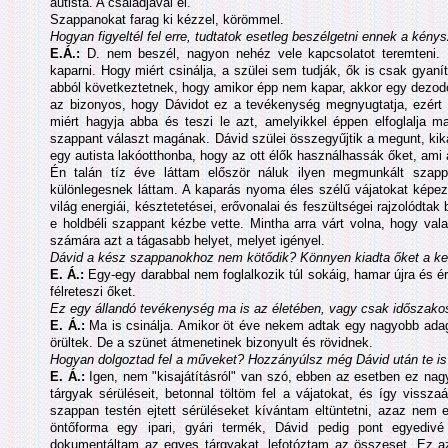
autista. A családjával él.
Szappanokat farag ki kézzel, körömmel.
Hogyan figyeltél fel erre, tudtatok esetleg beszélgetni ennek a ké
E.Á.:
D. nem beszél, nagyon nehéz vele kapcsolatot teremteni. 
kaparni. Hogy miért csinálja, a szülei sem tudják, ők is csak gyan
abból következtetnek, hogy amikor épp nem kapar, akkor egy dezodo
az bizonyos, hogy Dávidot ez a tevékenység megnyugtatja, ezért
miért hagyja abba és teszi le azt, amelyikkel éppen elfoglalja m
szappant választ magának. Dávid szülei összegyűjtik a megunt, kik
egy autista lakóotthonba, hogy az ott élők használhassák őket, ami 
Én talán tíz éve láttam először náluk ilyen megmunkált szappa
különlegesnek láttam. A kaparás nyoma éles szélű vájatokat képeze
világ energiái, késztetetései, erővonalai és feszültségei rajzolódtak
e holdbéli szappant kézbe vette. Mintha arra várt volna, hogy val
számára azt a tágasabb helyet, melyet igényel.
Dávid a kész szappanokhoz nem kötődik? Könnyen kiadta őket a k
E. Á.:
Egy-egy darabbal nem foglalkozik túl sokáig, hamar újra és é
félreteszi őket.
Ez egy állandó tevékenység ma is az életében, vagy csak időszakos
E. Á.:
Ma is csinálja. Amikor öt éve nekem adtak egy nagyobb adago
örültek. De a szünet átmenetinek bizonyult és rövidnek.
Hogyan dolgoztad fel a műveket? Hozzányúlsz még Dávid után te i
E. Á.:
Igen, nem "kisajátításról" van szó, ebben az esetben ez na
tárgyak sérüléseit, betonnal töltöm fel a vájatokat, és így vissz
szappan testén ejtett sérüléseket kívántam eltüntetni, azaz nem eg
öntőforma egy ipari, gyári termék, Dávid pedig pont egyediv
dokumentáltam az egyes tárgyakat, lefotóztam az összeset. Ez a