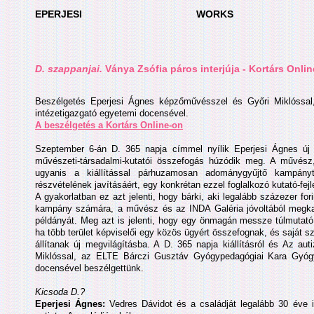
EPERJESI
WORKS
D. szappanjai.
Ványa Zsófia páros interjúja
- Kortárs Onlin
Beszélgetés Eperjesi Ágnes képzőművésszel és Győri Miklóssa
intézetigazgató egyetemi docensével.
A beszélgetés a Kortárs Online-on
Szeptember 6-án D. 365 napja címmel nyílik Eperjesi Ágnes új k
művészeti-társadalmi-kutatói összefogás húzódik meg. A művés
ugyanis a kiállítással párhuzamosan adománygyűjtő kampányt
részvételének javításáért, egy konkrétan ezzel foglalkozó kutató-
A gyakorlatban ez azt jelenti, hogy bárki, aki legalább százezer fo
kampány számára, a művész és az INDA Galéria jóvoltából megkap
példányát. Meg azt is jelenti, hogy egy önmagán messze túlmutató 
ha több terület képviselői egy közös ügyért összefognak, és sajá
állítanak új megvilágításba. A D. 365 napja kiállításról és Az a
Miklóssal, az ELTE Bárczi Gusztáv Gyógypedagógiai Kara Gyógyp
docensével beszélgettünk.
Kicsoda D.?
Eperjesi Ágnes:
Vedres Dávidot és a családját legalább 30 éve