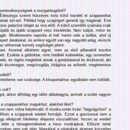
nyszertevékenységnek a mozgatórugóiról?
Édesanyja szerint húszéves kora körül kezdett el szappanokat
ítanak ezt-azt. Például hogy szagingert generál így magának. Erre
ros palackot ütöget az orra előtt. A külső szemlélő számára csak
 újabb és újabb szappant vesz kezelésbe. Nem tudjuk, mikor és
agát. Mindenesetre naponta el kell menni vele a boltba, ahol új
apart darabokat, és amikor együtt van egy nagyobb adag, elviszik
az otthonnak komoly segítséget jelent.
nt. Azonnal elkértem egyet, mert az első pillanattól kezdve
tt. Ezekbe a gödrökbe, mint holdbéli kráterekbe, egy ismeretlen
 bele, és rögtön megteltek annak a gondolataival és érzéseivel, aki
aki észrevegye, megvizsgálja, kitágítsa az erőterét, megteremtse
ezéből?
rintetlenre van szüksége. A kikapartakhoz egyáltalán nem kötődik,
 volt?
t, akkor állítólag egy időre abbahagyta, aminek a szülei nagyon
s a szappanokhoz magukhoz, alakítod őket?
gyon nem volna helyénvaló. A munka során kvázi "begyógyítom" a
aállítom a szappanok eredeti formáját. Ezzel a gesztussal nem a
y elképzelt tökéletes állapotot visszaállítani, hiszen az eredeti
é tette a tömegtermékeket a keze munkájával. Először tehát
zonban nem volt elég. Magukkal a vájatokkal akartam közvetlen