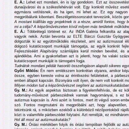
E. Á.:
Lehet ezt mondani, én is így gondolom. Ezt az összevetést
dunaújvárosi és a székesfehérvári volt. Egy konkrét művész eset
egymásra vetítésnek, és ha igen, mi lehet az. Ez egy nagyon 
megpróbálunk kibontani. Beszélgetéssorozatot tervezünk, közös 
A mostani kiállítás egy projektnek is a része, amiről fontos, hogy b
mi a célja? A képzőművészeten kívül milyen más területek működne
E. Á.:
Többrétegű történet ez. Az INDA Galéria felkarolta az al
vagyok nekik. Aztán bevonta az ELTE Bárczi Gusztáv Gyógypeda
dolgozták ki az együttműködés részleteit, ami az autizmussal él
dolgozó kutatócsoport munkáját támogatja, az egyik konkrét fejle
Fejlesztéséért Alapítvány számlájára kerül minden bevétel, és
ajándékba. Ami a gyakorlatban azt is jelenti, hogy ha valaki száze
kutatócsoport munkáját is támogatni fogja.
Tudnátok mondani példát hasonló összefogáson alapuló sikeres együ
Győri Miklós:
Én nem emlékszem konkrétan olyanra, amikor képzőm
össze, egyben kereste volna az érintkezési felületeket, a párbesz
emberi állapot kapcsán. Bizonyára volt ilyen, de nem volt konkrét m
Milyen módon tud a képzőművészet segíteni az autizmuskutatásban?
Gy. M.:
Az egyik aspektus biztosan a figyelemfelhívás, de ez kö
tudomány-művészet párbeszédnek vannak hagyományai, s ez biz
autizmus kapcsán is. Ami azért is fontos, mert itt végső soron embe
szó. Fontos megmutatni és megpróbálni azt, hogy alapvetően,
tekintsünk rá, s miközben ezekből a különböző nézőpontokból rápil
közt is valamiféle párbeszédet folytatni. Azt reméljük, ez mindháro
Hol áll most az autizmuskutatás?
Gy. M.:
Óriási mértékben folyik és óriási tempóban fejlődik az aut