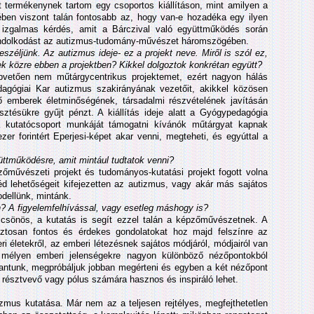
 termékenynek tartom egy csoportos kiállításon, mint amilyen a
ében viszont talán fontosabb az, hogy van-e hozadéka egy ilyen
izgalmas kérdés, amit a Bárczival való együttműködés során
gondolkodást az autizmus-tudomány-művészet háromszögében.
eszéljünk. Az autizmus ideje- ez a projekt neve. Miről is szól ez,
k közre ebben a projektben? Kikkel dolgoztok konkrétan együtt?
apvetően nem műtárgycentrikus projektemet, ezért nagyon hálás
gógiai Kar autizmus szakirányának vezetőit, akikkel közösen
ő emberek életminőségének, társadalmi részvételének javításán
sztésükre gyűjt pénzt. A kiállítás ideje alatt a Gyógypedagógia
 a kutatócsoport munkáját támogatni kívánók műtárgyat kapnak
zer forintért Eperjesi-képet akar venni, megteheti, és egyúttal a
ttműködésre, amit mintául tudtatok venni?
űvészeti projekt és tudományos-kutatási projekt fogott volna
éd lehetőségeit kifejezetten az autizmus, vagy akár más sajátos
odellünk, mintánk.
 A figyelemfelhívással, vagy esetleg máshogy is?
lcsönös, a kutatás is segít ezzel talán a képzőművészetnek. A
tosan fontos és érdekes gondolatokat hoz majd felszínre az
ri életekről, az emberi létezésnek sajátos módjáról, módjairól van
 mélyen emberi jelenségekre nagyon különböző nézőpontokból
lantunk, megpróbáljuk jobban megérteni és egyben a két nézőpont
m résztvevő vagy pólus számára hasznos és inspiráló lehet.
izmus kutatása. Már nem az a teljesen rejtélyes, megfejthetetlen