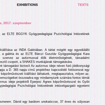
EXHIBITIONS
TEXTS
e, 2017. szeptember
l, az ELTE BGGYK Gyógypedagógiai Pszichológiai Intézetének
iállítása az INDA Galériában. A tárlat mögött egy egyedülálló
z, a galéria és az ELTE Bárczi Gusztáv Gyógypedagógiai Kara
 szervez az autizmussal élők életminőségének, társadalmi
fejlesztő csoport, a SHAKES munkájának támogatására.
rint támogatást biztosít Az autizmus ideje néven futó jótékonysági
ja a D. 365 napja című projekthez kapcsolódó fotósorozat egy
képzőművészeti kiállítást láthatunk, megtapasztalva, milyen az,
t szemszögeiket összeadva egy mindannyiunk számára fontos témát
utizmus ideje projektről Eperjesi Ágnes képzőművésszel és Győri
edagógiai Pszichológiai Intézetének intézetigazgató egyetemi
 ismerem. Dávid egy barátom unokaöccse, 37 éves és súlyosan