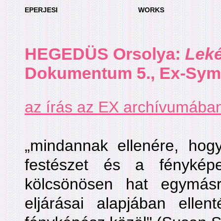
EPERJESI
WORKS
HEGEDÜS Orsolya
:
Lek
Dokumentum 5., Ex-Symp
az írás az EX archívumába
„mindannak ellenére, ho
festészet és a fényké
kölcsönösen hat egymás
eljárásai alapjában ellen