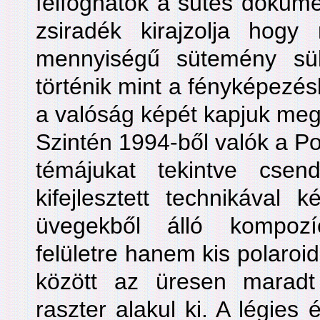
felfoghatók a sütés dokume
zsiradék kirajzolja hog
mennyiségű sütemény sü
történik mint a fényképezés
a valóság képét kapjuk meg
Szintén 1994-ből valók a P
témájukat tekintve cse
kifejlesztett technikával k
üvegekből álló kompoz
felületre hanem kis polaroi
között az üresen maradt
raszter alakul ki. A légies 