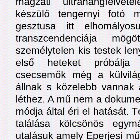
magzati ultrahangfelvé
készülő tengernyi fotó 
gesztusa itt elhomályo
transzcendenciája mö
személytelen kis testek len
első heteket próbálj
csecsemők még a külvilág
állnak s közelebb vannak 
léthez. A mű nem a dokume
módja által éri el hatását.
találása kölcsönös egym
utalásuk amely Eperjesi műve