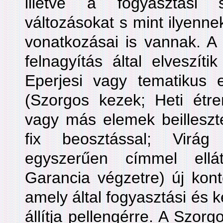
illetve a fogyasztási
változásokat s mint ilyennek
vonatkozásai is vannak. A 
felnagyítás által elveszíti
Eperjesi vagy tematikus
(Szorgos kezek; Heti étre
vagy más elemek beilleszté
fix beosztással; Virág 
egyszerűen címmel ellá
Garancia végzetre) új kont
amely által fogyasztási és k
állítja pellengérre. A Szor