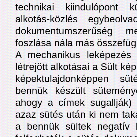
technikai kiindulópont
alkotás-közlés egybeolv
dokumentumszerűség megf
foszlása nála más összefüg
A mechanikus leképezés v
létrejött alkotásai a Sült ké
képektulajdonképpen sü
bennük készült sütemények
ahogy a címek sugallják) 
azaz sütés után ki nem taka
a bennük sültek negatív l