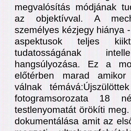
megvalósítás módjának tud
az objektívval. A mec
személyes kézjegy hiánya -
aspektusok teljes ki
tudatosságának intell
hangsúlyozása. Ez a mo
előtérben marad amikor
válnak témává:Újszülött
fotogramsorozata 18 
testlenyomatát örökíti meg
dokumentálása amit az első