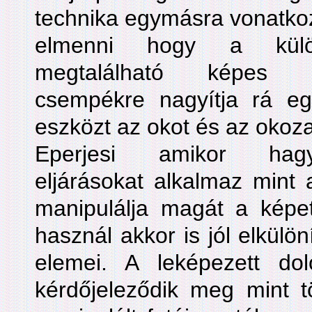
technika egymásra vonatkoz
elmenni hogy a külön
megtalálható képes ha
csempékre nagyítja rá eg
eszközt az okot és az okoza
Eperjesi amikor hagy
eljárásokat alkalmaz mint
manipulálja magát a kép
használ akkor is jól elkülö
elemei. A leképezett do
kérdőjeleződik meg mint 