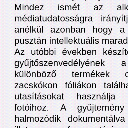
Mindez ismét az alk
médiatudatosságra irányí
anélkül azonban hogy a
pusztán intellektuális mara
Az utóbbi években készí
gyűjtőszenvedélyének 
különböző termékek c
zacskókon fóliákon találh
utasításokat használja
fotóihoz. A gyűjtemén
halmozódik dokumentálv