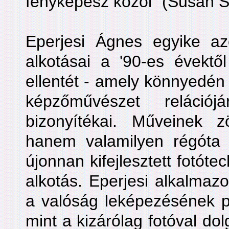
fényképész közöl" (Susan 
Eperjesi Ágnes egyike a
alkotásai a '90-es évektő
ellentét - amely könnyedén k
képzőművészet reláció
bizonyítékai. Műveinek
hanem valamilyen régóta 
újonnan kifejlesztett fotótech
alkotás. Eperjesi alkalmazo
a valóság leképezésének pr
mint a kizárólag fotóval do