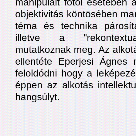
manipulált fotói esetében 
objektivitás köntösében ma
téma és technika párosí
illetve a "rekontextu
mutatkoznak meg. Az alkotás
ellentéte Eperjesi Ágnes 
feloldódni hogy a leképezé
éppen az alkotás intellektu
hangsúlyt.