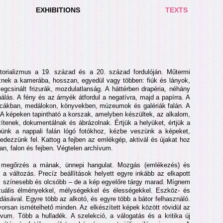
EXHIBITIONS
TEXTS
ktorializmus a 19. század és a 20. század fordulóján. Műtermi
nek a kamerába, hosszan, egyedül vagy többen: fiúk és lányok,
megcsinált frizurák, mozdulatlanság. A háttérben drapéria, néhány
lás. A fény és az árnyék átfordul a negatívra, majd a papírra. A
árcákban, medálokon, könyvekben, múzeumok és galériák falán. A
 A képeken tapintható a korszak, amelyben készültek, az alkalom,
tenek, dokumentálnak és ábrázolnak. Értjük a helyüket, értjük a
ünk a nappali falán lógó fotókhoz, kézbe veszünk a képeket,
t fedezzünk fel. Kattog a fejben az emlékgép, aktivál és újakat hoz
an, falon és fejben. Végtelen archívum.
 megőrzés a mának, ünnepi hangulat. Mozgás (emlékezés) és
a változás. Precíz beállítások helyett egyre inkább az elkapott
bb, színesebb és olcsóbb – de a kép egyelőre tárgy marad. Mígnem
 vizuális élményekkel, mélységekkel és élességekkel. Eszköz- és
ldásával. Egyre több az alkotó, és egyre több a bátor felhasználó.
 Gyorsan ismételhető minden. Az elkészített képek között rövidül az
ívum. Több a hulladék. A szelekció, a válogatás és a kritika új