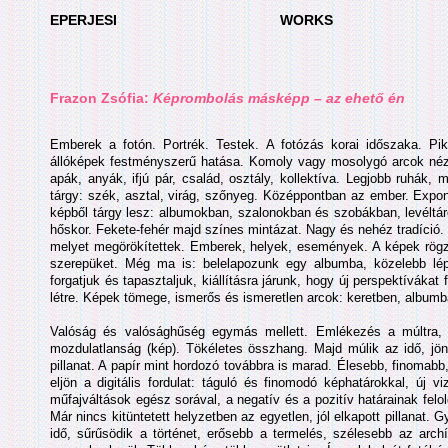
EPERJESI
WORKS
Frazon Zsófia:
Képrombolás másképp – az ehető én
Emberek a fotón. Portrék. Testek. A fotózás korai időszaka. Pi
állóképek festményszerű hatása. Komoly vagy mosolygó arcok néz
apák, anyák, ifjú pár, család, osztály, kollektíva. Legjobb ruhák, 
tárgy: szék, asztal, virág, szőnyeg. Középpontban az ember. Exponá
képből tárgy lesz: albumokban, szalonokban és szobákban, levélt
hőskor. Fekete-fehér majd színes mintázat. Nagy és nehéz tradíció.
melyet megörökítettek. Emberek, helyek, események. A képek rögzí
szerepüket. Még ma is: belelapozunk egy albumba, közelebb lép
forgatjuk és tapasztaljuk, kiállításra járunk, hogy új perspektíváka
létre. Képek tömege, ismerős és ismeretlen arcok: keretben, albumb
Valóság és valósághűség egymás mellett. Emlékezés a múltra,
mozdulatlanság (kép). Tökéletes összhang. Majd múlik az idő, jön 
pillanat. A papír mint hordozó továbbra is marad. Élesebb, finoma
eljön a digitális fordulat: táguló és finomodó képhatárokkal, új
műfajváltások egész sorával, a negatív és a pozitív határainak felo
Már nincs kitüntetett helyzetben az egyetlen, jól elkapott pillanat.
idő, sűrűsödik a történet, erősebb a termelés, szélesebb az arch