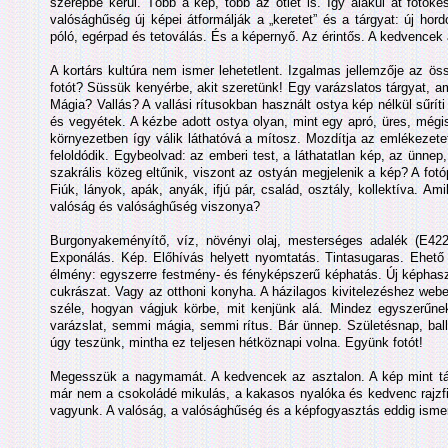
szerepbe kerül. Több a kép, több az ötlet is. Így alakul át fotóké
valósághűség új képei átformálják a „keretet” és a tárgyat: új ho
póló, egérpad és tetoválás. És a képernyő. Az érintős. A kedvencek
A kortárs kultúra nem ismer lehetetlent. Izgalmas jellemzője az ös
fotót? Süssük kenyérbe, akit szeretünk! Egy varázslatos tárgyat, am
Mágia? Vallás? A vallási rítusokban használt ostya kép nélkül sűríti
és vegyétek. A kézbe adott ostya olyan, mint egy apró, üres, mégis 
környezetben így válik láthatóvá a mítosz. Mozdítja az emlékezete
feloldódik. Egybeolvad: az emberi test, a láthatatlan kép, az ünne
szakrális közeg eltűnik, viszont az ostyán megjelenik a kép? A fot
Fiúk, lányok, apák, anyák, ifjú pár, család, osztály, kollektíva. A
valóság és valósághűség viszonya?
Burgonyakeményítő, víz, növényi olaj, mesterséges adalék (E4
Exponálás. Kép. Előhívás helyett nyomtatás. Tintasugaras. Ehető t
élmény: egyszerre festmény- és fényképszerű képhatás. Új képhaszn
cukrászat. Vagy az otthoni konyha. A házilagos kivitelezéshez web
széle, hogyan vágjuk körbe, mit kenjünk alá. Mindez egyszerűne
varázslat, semmi mágia, semmi rítus. Bár ünnep. Születésnap, balla
úgy teszünk, mintha ez teljesen hétköznapi volna. Együnk fotót!
Megesszük a nagymamát. A kedvencek az asztalon. A kép mint tá
már nem a csokoládé mikulás, a kakasos nyalóka és kedvenc rajzf
vagyunk. A valóság, a valósághűség és a képfogyasztás eddig ismer