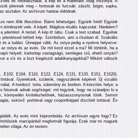
szítés és fotóhasználat, a kép és a materiális világ viszonya. A
rdozók jelennek meg – fontosak és furcsák: zászló, bögre, sapka,
 az asztalon. Az archívum határai oldódnak.
sze nem illők illesztése. Bármi lehetséges. Együnk fotót! Együnk
i érintkezett vele. A képét. Mágikus-rituális kapcsolat. Hiedelem?
 a jelentést. A testet. A kép itt tabu. Csak a test szabad. Egyétek
jelentéssel telített kép. Szimbólum, ami a rítusban él. Szakrális
t és a tudást. Ünneppé válik. Az ostya pedig a nyelvre helyezve:
p, az ostya és az evés. De mit kezd ezzel a ma? Mi történik, ha a
ópapír helyett: kartonlap vastagságú, semleges ízű, ehető ostyán?
mikor a víz és a liszt kiegészül adalékanyagokkal? Miként változik
22, E102, E104, E110, E122, E124, E131, E133, E151, E1520).
intával. Gyerekünk, szüleink, nagyszüleink képével. Új vizuális
álat. A hordozó: torta, sütemény és bonbon. A készítés helye: a
es fórumok adnak segítséget: mit tegyünk, hogy ne száradjon ki a
k, könnyedén kivitelezhetőnek, háziasszonyosnak tűnik. Semmi
gás, esküvő: portréval vagy csoportképpel díszített tortával. És
plálék. Az evés mint képrombolás. Az archívum egyre fogy? Ez
ilmhősünk marcipánból megformált figurája. Ezek már mi magunk
etlen világa. Az én testem.