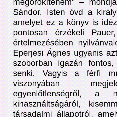
megörökítenem” – mondja
Sándor, Isten óvd a király
amelyet ez a könyv is idéz
pontosan érzékeli Paue
értelmezésében nyilvánval
Eperjesi Ágnes ugyanis azt
szoborban igazán fontos,
senki. Vagyis a férfi 
viszonyában megjel
egyenlőtlenségről, a nő
kihasználtságáról, kisem
társadalmi állapotról, ame