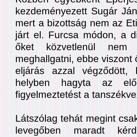
kezdeményezett Sugár Jáno
mert a bizottság nem az Et
járt el. Furcsa módon, a d
őket közvetlenül nem 
meghallgatni, ebbe viszont
eljárás azzal végződött, 
helyben hagyta az előz
figyelmeztetést a tanszékve
Látszólag tehát megint csa
levegőben maradt kér