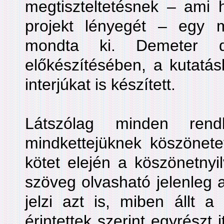
megtiszteltetésnek – ami h
projekt lényegét – egy m
mondta ki. Demeter d
előkészítésében, a kutatás
interjúkat is készített.
Látszólag minden rend
mindkettejüknek köszönet
kötet elején a köszönetnyi
szöveg olvasható jelenleg a
jelzi azt is, miben állt 
érintettek szerint egyrészt 