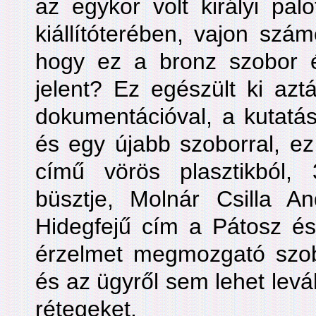
az egykor volt királyi pal
kiállítóterében, vajon számo
hogy ez a bronz szobor és
jelent? Ez egészült ki az
dokumentációval, a kutatás
és egy újabb szoborral, ez 
című vörös plasztikból,
büsztje, Molnár Csilla 
Hidegfejű cím a Pátosz és 
érzelmet megmozgató szob
és az ügyről sem lehet levál
rétegeket.