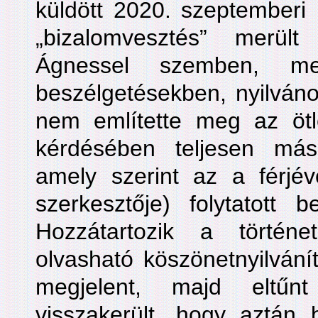
küldött 2020. szeptemberi l
„bizalomvesztés” merült
Ágnessel szemben, me
beszélgetésekben, nyilván
nem említette meg az ötl
kérdésében teljesen más
amely szerint az a férjév
szerkesztője) folytatott b
Hozzátartozik a történ
olvasható köszönetnyilvání
megjelent, majd eltű
visszakerült, hogy aztán 