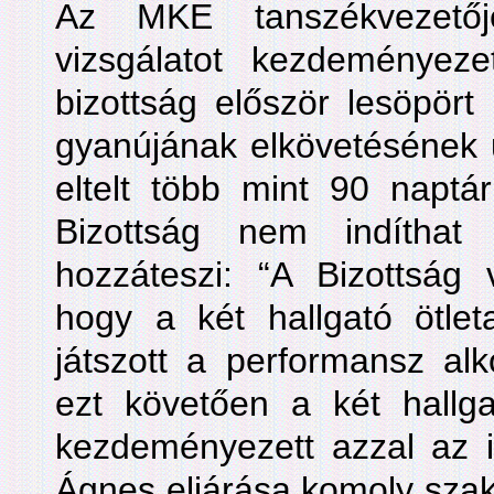
Az MKE tanszékvezetőj
vizsgálatot kezdeményez
bizottság először lesöpört 
gyanújának elkövetésének u
eltelt több mint 90 naptá
Bizottság nem indíthat 
hozzáteszi: “A Bizottság v
hogy a két hallgató ötlet
játszott a performansz alk
ezt követően a két hallgat
kezdeményezett azzal az i
Ágnes eljárása komoly szakm