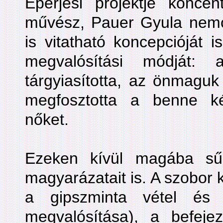
Eperjesi projektje konce
művész, Pauer Gyula nem
is vitatható koncepcióját 
megvalósítási módját: 
tárgyiasította, az önmaguk 
megfosztotta a benne ké
nőket.
Ezeken kívül magába sűrí
magyarázatait is. A szobor 
a gipszminta vétel és
megvalósítása), a befejez