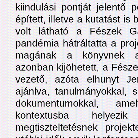
kiindulási pontját jelentő
épített, illetve a kutatást i
volt látható a Fészek G
pandémia hátráltatta a proj
magának a könyvnek a 
azonban kijöhetett, a Fészek
vezető, azóta elhunyt Je
ajánlva, tanulmányokkal, s
dokumentumokkal, amely
kontextusba helyez
megtiszteltetésnek projek