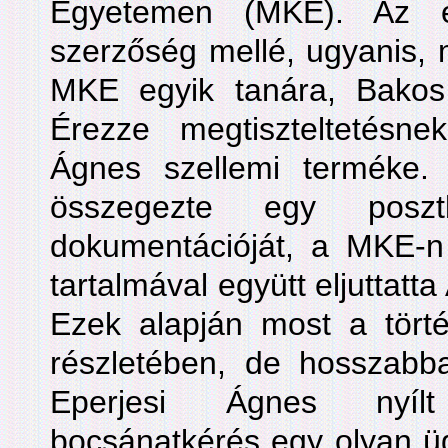
Egyetemen (MKE). Az es
szerzőség mellé, ugyanis, 
MKE egyik tanára, Bakos
Érezze megtiszteltetésn
Ágnes szellemi terméke.
összegezte egy posz
dokumentációját, a MKE-n za
tartalmával együtt eljuttatt
Ezek alapján most a tört
részletében, de hosszabb
Eperjesi Ágnes nyílt
bocsánatkérés egy olyan üg