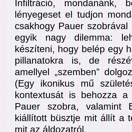
Infiltráció, mondanánk, 
lényegeset el tudjon mondan
csakhogy Pauer szobrával 
egyik nagy dilemma: le
készíteni, hogy belép egy 
pillanatokra is, de rész
amellyel „szemben” dolgoz
(Egy ikonikus mű szület
kontextusát is behozza a
Pauer szobra, valamint 
kiállított büsztje mit állít a
mit az áldozatról.