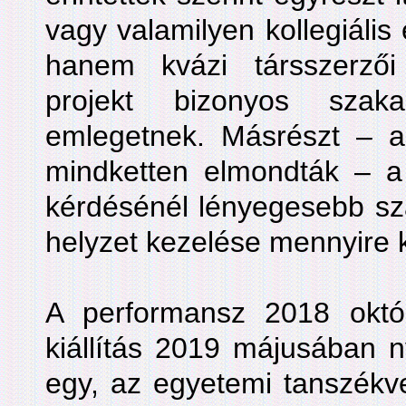
vagy valamilyen kollegiális
hanem kvázi társszerzői
projekt bizonyos szak
emlegetnek. Másrészt – 
mindketten elmondták – a 
kérdésénél lényegesebb sz
helyzet kezelése mennyire k
A performansz 2018 októ
kiállítás 2019 májusában ny
egy, az egyetemi tanszékv