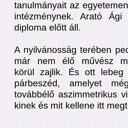
tanulmányait az egyetemen
intézménynek. Arató Ági
diploma előtt áll.
A nyilvánosság terében ped
már nem élő művész mu
körül zajlik. És ott lebe
párbeszéd, amelyet mé
továbbélő aszimmetrikus vi
kinek és mit kellene itt meg