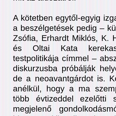
A kötetben egytől-egyig iz
a beszélgetések pedig – kü
Zsófia, Erhardt Miklós, K. 
és Oltai Kata kerekas
testpolitikája címmel – abs
diskurzusba próbálják hely
de a neoavantgárdot is. Kon
anélkül, hogy a ma szem
több évtizeddel ezelőtti 
megjelenő gondolkodás