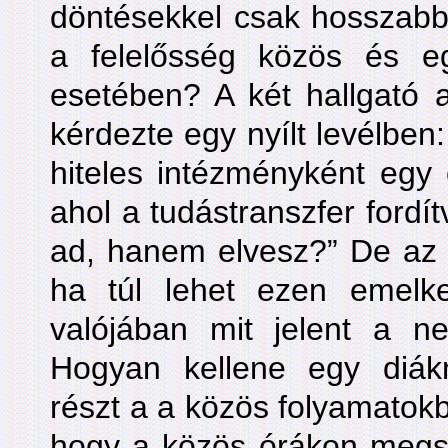
döntésekkel csak hosszabb 
a felelősség közös és e
esetében? A két hallgató a
kérdezte egy nyílt levélben
hiteles intézményként egy
ahol a tudástranszfer fordí
ad, hanem elvesz?” De az ő
ha túl lehet ezen emelk
valójában mit jelent a ne
Hogyan kellene egy diák
részt a a közös folyamatokb
hogy a közös órákon megszü