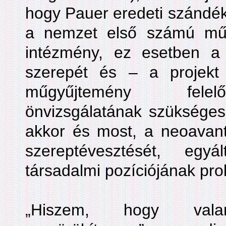
hogy Pauer eredeti szándé
a nemzet első számú műg
intézmény, ez esetben a
szerepét és – a projek
műgyűjtemény felel
önvizsgálatának szükséges
akkor és most, a neoavan
szereptévesztését, egy
társadalmi pozíciójának pro
„Hiszem, hogy valam