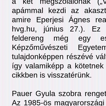
a két megszólalónak („
apámmal kezdi az akasztás
amire Eperjesi Ágnes reag
hvg.hu, június 27.). Ez
feldereng még egy e
Képzőművészeti Egyet
tulajdonképpen részévé vál
így valamiképp a kötetnek
cikkben is visszatérünk.
Pauer Gyula szobra renget
Az 1985-ös magyarországi 