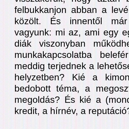
felbukkanjon abban a levé
közölt. És innentől má
vagyunk: mi az, ami egy eg
diák viszonyban működ
munkakapcsolatba belef
meddig terjednek a lehetősé
helyzetben? Kié a kimond
bedobott téma, a megoszto
megoldás? És kié a (mondj
kredit, a hírnév, a reputáció