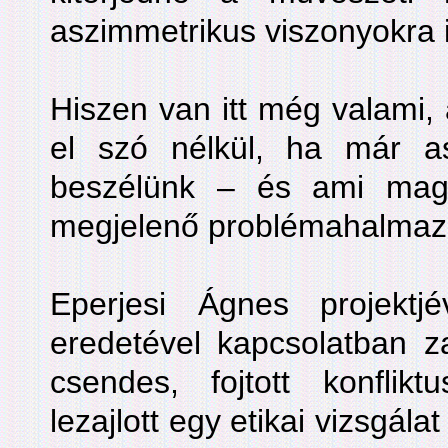
aszimmetrikus viszonyokra i
Hiszen van itt még valami,
el szó nélkül, ha már as
beszélünk – és ami mag
megjelenő problémahalmaz 
Eperjesi Ágnes projektj
eredetével kapcsolatban z
csendes, fojtott konfli
lezajlott egy etikai vizsgá