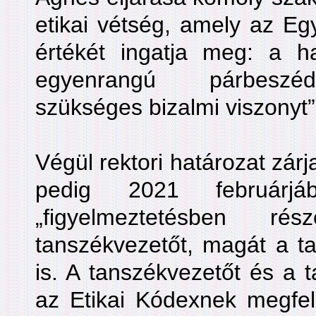
etikai vétség, amely az Eg
értékét ingatja meg: a ha
egyenrangú párbeszéd
szükséges bizalmi viszonyt”
Végül rektori határozat zárja
pedig 2021 februárjá
„figyelmeztetésben r
tanszékvezetőt, magát a ta
is. A tanszékvezetőt és a 
az Etikai Kódexnek megfele