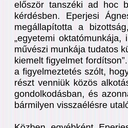
először tanszéki ad hoc b
kérdésben. Eperjesi Ágnes
megállapította a bizottság
„egyetemi oktatómunkája, i
művészi munkája tudatos kü
kiemelt figyelmet fordítson”
a figyelmeztetés szólt, hog
részt venniük közös alkotá
gondolkodásban, és azonna
bármilyen visszaélésre utal
Közben egyébként Eperjesi