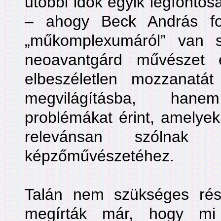
utóbbi idők egyik legfontos
– ahogy Beck András f
„műkomplexumáról” van
neoavantgárd művészet 
elbeszéletlen mozzanatát
megvilágításba, han
problémákat érint, amelyek
relevánsan szóln
képzőművészetéhez.
Talán nem szükséges rész
megírták már, hogy mi