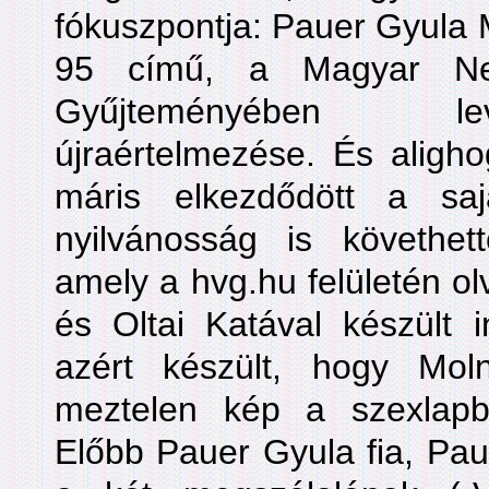
fókuszpontja: Pauer Gyula
95 című, a Magyar Nem
Gyűjteményében le
újraértelmezése. És aligh
máris elkezdődött a saj
nyilvánosság is követhette
amely a hvg.hu felületén ol
és Oltai Katával készült i
azért készült, hogy Moln
meztelen kép a szexlapba
Előbb Pauer Gyula fia, Paue