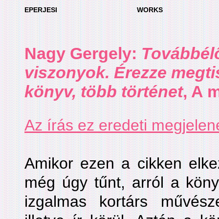
EPERJESI
WORKS
Nagy Gergely:
Továbbél
viszonyok. Érezze megti
könyv, több történet
, A 
Az írás ez eredeti megjelen
Amikor ezen a cikken elke
még úgy tűnt, arról a köny
izgalmas kortárs művésze