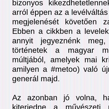
bizonyos kikezdhetetlenn
arról éppen az a levélváltá
megjelenését követően zaj
Ebben a cikkben a levele
annyit jegyeznénk meg
történetek a magyar m
múltjából, amelyek mai kri
amilyen a #metoo) való újr
generál majd.
Az azonban jó volna, h
kiterjedne a művészet