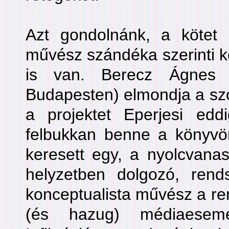
Azt gondolnánk, a kötet 
művész szándéka szerinti ke
is van. Berecz Ágnes e
Budapesten) elmondja a szob
a projektet Eperjesi eddi
felbukkan benne a könyvön
keresett egy, a nyolcvana
helyzetben dolgozó, rends
konceptualista művész a ren
(és hazug) médiaesem