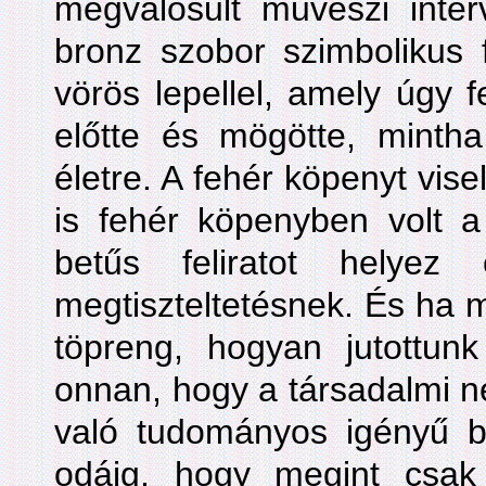
megvalósult művészi interv
bronz szobor szimbolikus f
vörös lepellel, amely úgy f
előtte és mögötte, mintha
életre. A fehér köpenyt vi
is fehér köpenyben volt a 
betűs feliratot helyez
megtiszteltetésnek. És ha m
töpreng, hogyan jutottu
onnan, hogy a társadalmi n
való tudományos igényű b
odáig, hogy megint csak