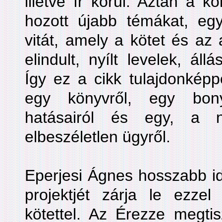
illetve ír körül. Aztán a k
hozott újabb témákat, egy
vitát, amely a kötet és az
elindult, nyílt levelek, áll
Így ez a cikk tulajdonképp
egy könyvről, egy bony
hatásairól és egy, a n
elbeszéletlen ügyről.
Eperjesi Ágnes hosszabb idő
projektjét zárja le ezze
kötettel. Az Érezze megtisz