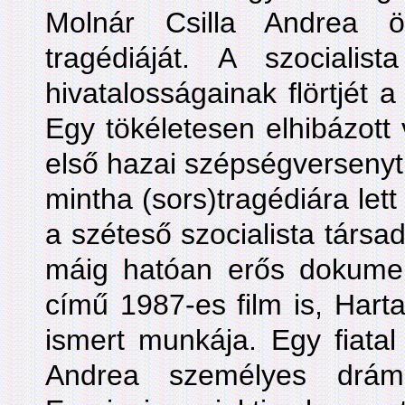
Molnár Csilla Andrea ö
tragédiáját. A szocialis
hivatalosságainak flörtjét a
Egy tökéletesen elhibázott 
első hazai szépségversenyt,
mintha (sors)tragédiára lett
a széteső szocialista társ
máig hatóan erős dokume
című 1987-es film is, Harta
ismert munkája. Egy fiatal
Andrea személyes drám