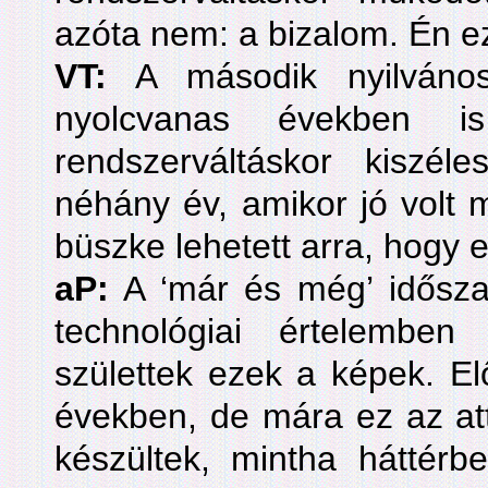
azóta nem: a bizalom. Én ez
VT:
A második nyilváno
nyolcvanas években 
rendszerváltáskor kiszél
néhány év, amikor jó volt 
büszke lehetett arra, hogy 
aP:
A ‘már és még’ időszak
technológiai értelembe
születtek ezek a képek. E
években, de mára ez az att
készültek, mintha háttérbe 