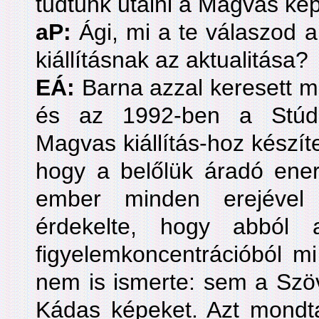
tudtunk utalni a Magvas kép
aP:
Ági, mi a te válaszod a
kiállításnak az aktualitása?
EÁ:
Barna azzal keresett m
és az 1992-ben a Stúdi
Magvas kiállítás-hoz készít
hogy a belőlük áradó ener
ember minden erejével
érdekelte, hogy abból 
figyelemkoncentrációból mi
nem is ismerte: sem a Szö
Kádas képeket. Azt mondta