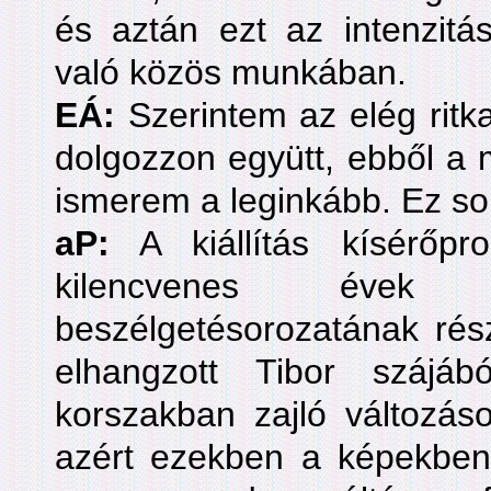
és aztán ezt az intenzitá
való közös munkában.
EÁ:
Szerintem az elég ritka
dolgozzon együtt, ebből a 
ismerem a leginkább. Ez so
aP:
A kiállítás kísérőp
kilencvenes évek 
beszélgetésorozatának rész
elhangzott Tibor szájá
korszakban zajló változáso
azért ezekben a képekben 