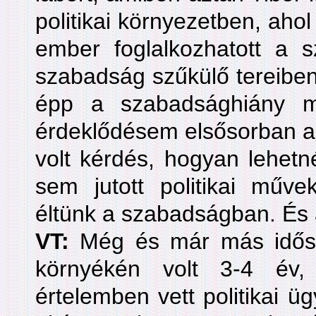
politikai környezetben, ahol
ember foglalkozhatott a 
szabadság szűkülő tereibe
épp a szabadsághiány mi
érdeklődésem elsősorban a p
volt kérdés, hogyan lehet
sem jutott politikai műve
éltünk a szabadságban. És
VT:
Még és már más idősza
környékén volt 3-4 év
értelemben vett politikai ü