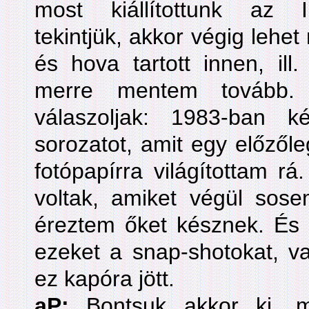
most kiállítottunk az 
tekintjük, akkor végig lehet
és hova tartott innen, il
merre mentem tovább.
válaszoljak: 1983-ban k
sorozatot, amit egy előzőle
fotópapírra világítottam rá
voltak, amiket végül sose
éreztem őket késznek. És 
ezeket a snap-shotokat, va
ez kapóra jött.
aP:
Bontsuk akkor ki, 