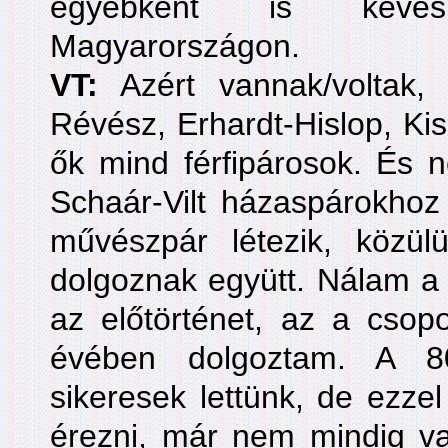
egyébként is kevé
Magyarországon.
VT:
Azért vannak/voltak, 
Révész, Erhardt-Hislop, Kis
ők mind férfipárosok. És n
Schaár-Vilt házaspárokho
művészpár létezik, közü
dolgoznak együtt. Nálam a 
az előtörténet, az a csopo
évében dolgoztam. A 8
sikeresek lettünk, de ezz
érezni, már nem mindig va