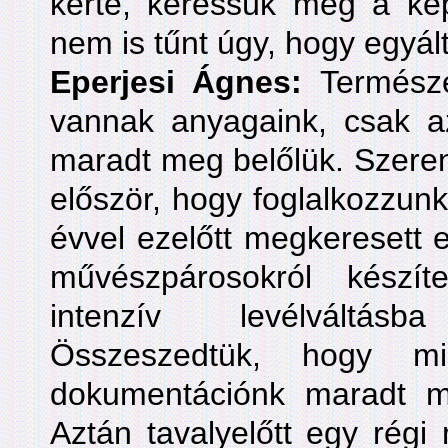
kérte, keressük meg a kép
nem is tűnt úgy, hogy egyált
Eperjesi Ágnes:
Természe
vannak anyagaink, csak 
maradt meg belőlük. Szeren
először, hogy foglalkozzunk
évvel ezelőtt megkeresett 
művészpárosokról készít
intenzív levélváltás
Összeszedtük, hogy mi
dokumentációnk maradt meg
Aztán tavalyelőtt egy rég