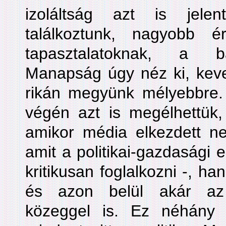
izoláltság azt is jele
találkoztunk, nagyobb 
tapasztalatoknak, a ba
Manapság úgy néz ki, keve
rikán megyünk mélyebbre.
végén azt is megélhettük,
amikor média elkezdett ne
amit a politikai-gazdasági el
kritikusan foglalkozni -, h
és azon belül akár az 
közeggel is. Ez néhány é