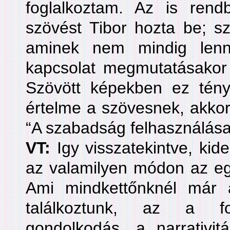
foglalkoztam. Az is re
szövést Tibor hozta be; s
aminek nem mindig lenn
kapcsolat megmutatásakor 
Szövött képekben ez tény
értelme a szövesnek, akkor
“A szabadság felhasználása
VT:
Igy visszatekintve, kid
az valamilyen módon az e
Ami mindkettőnknél már 
találkoztunk, az a fo
gondolkodás, a narrativit