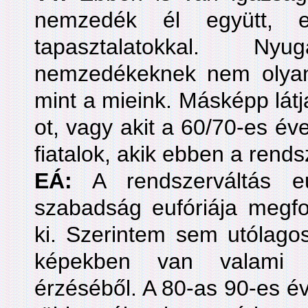
nemzedék él együtt, el
tapasztalatokkal. N
nemzedékeknek nem olyan e
mint a mieink. Másképp látja
ot, vagy akit a 60/70-es éve
fiatalok, akik ebben a rends
EÁ:
A rendszerváltás eu
szabadság eufóriája megf
ki. Szerintem sem utólago
képekben van valami a
érzéséből. A 80-as 90-es é