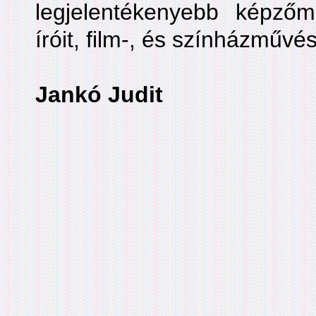
legjelentékenyebb képző
íróit, film-, és színházművés
Jankó Judit