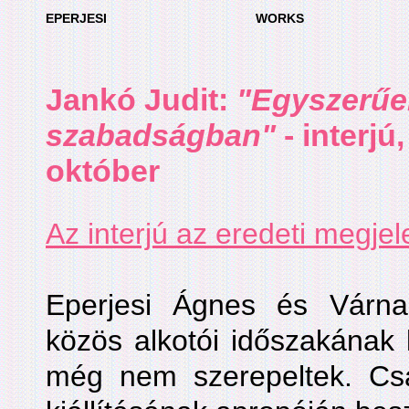
EPERJESI
WORKS
Jankó Judit:
"Egyszerűe
szabadságban"
- interjú
október
Az interjú az eredeti megje
Eperjesi Ágnes és Várna
közös alkotói időszakának k
még nem szerepeltek. Cs