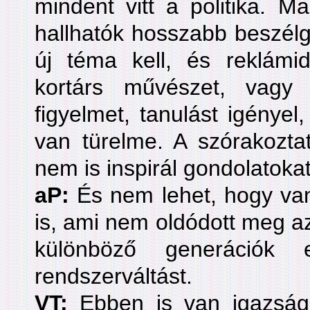
mindent vitt a politika. 
hallhatók hosszabb beszélg
új téma kell, és reklám
kortárs művészet, vag
figyelmet, tanulást igénye
van türelme. A szórakozta
nem is inspirál gondolatokat
aP:
És nem lehet, hogy van
is, ami nem oldódott meg a
különböző generációk
rendszerváltást.
VT:
Ebben is van igazság: