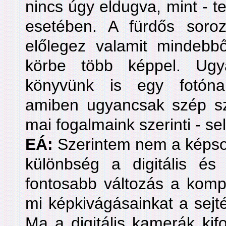
nincs úgy eldugva, mint - te
esetében. A fürdős soro
előlegez valamit mindebbő
körbe több képpel. Ugy
könyvünk is egy fotónap
amiben ugyancsak szép s
mai fogalmaink szerinti - se
EÁ:
Szerintem nem a képsor
különbség a digitális és
fontosabb változás a komp
mi képkivágásainkat a sejtés
Ma a digitális kamerák kifo