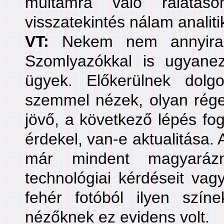
múltamra való rálátáso
visszatekintés nálam analit
VT:
Nekem nem annyira,
Szomlyazókkal is ugyanez
ügyek. Előkerülnek dolgok
szemmel nézek, olyan rége
jövő, a következő lépés fog
érdekel, van-e aktualitása. 
már mindent magyarázn
technológiai kérdéseit vag
fehér fotóból ilyen színe
nézőknek ez evidens volt.