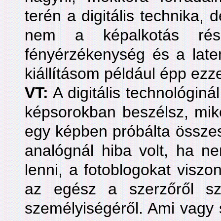
terén a digitális technika,
nem a képalkotás ré
fényérzékenység és a laten
kiállításom például épp ezze
VT:
A digitális technológin
képsorokban beszélsz, mik
egy képben próbálta összes
analógnál hiba volt, ha ne
lenni, a fotoblogokat viszon
az egész a szerzőről sz
személyiségéről. Ami vagy 