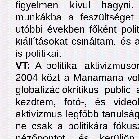
figyelmen kívül hagyni
munkákba a feszültséget 
utóbbi években főként poli
kiállításokat csináltam, és
is politikai.
VT:
A politikai aktivizmus
2004 közt a Manamana volt 
globalizációkritikus public 
kezdtem, fotó-, és videob
aktivizmus legfőbb tanulsá
ne csak a politikára fókus
nézőpontot, és kerüljö