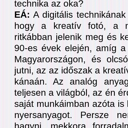
technika az oka?
EÁ:
A digitális technikána
hogy a kreatív fotó, a
ritkábban jelenik meg és k
90-es évek elején, amíg a
Magyarországon, és olcsó
jutni, az az időszak a kreat
kánaán. Az analóg anyag
teljesen a világból, az én 
saját munkáimban azóta is
nyersanyagot. Persze ne
hagyni, mekkora forradal