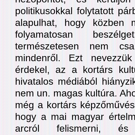
politikusokkal folytatott p
alapulhat, hogy közben
folyamatosan beszél
természetesen nem csa
mindenről. Ezt nevezzü
érdekel, az a kortárs kul
hivatalos médiából hiányz
nem un. magas kultúra. Aho
még a kortárs képzőművész
hogy a mai magyar értel
arcról felismerni, 