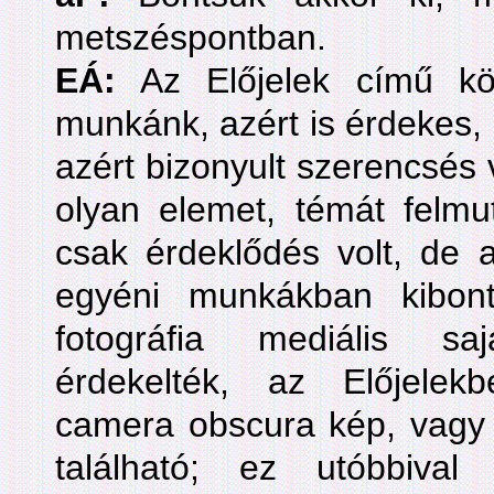
metszéspontban.
EÁ:
Az Előjelek című kö
munkánk, azért is érdekes, 
azért bizonyult szerencsés 
olyan elemet, témát felm
csak érdeklődés volt, de 
egyéni munkákban kibonto
fotográfia mediális saj
érdekelték, az Előjelek
camera obscura kép, vagy 
található; ez utóbbiv