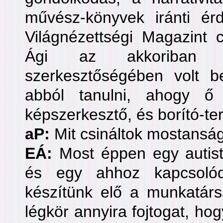
művész-könyvek iránti é
Világnézettségi Magazint 
Ági az akkoriban 
szerkesztőségében volt 
abból tanulni, ahogy ő 
képszerkesztő, és borító-te
aP:
Mit csináltok mostansá
EÁ:
Most éppen egy autista
és egy ahhoz kapcsolód
készítünk elő a munkatárs
légkör annyira fojtogat, h