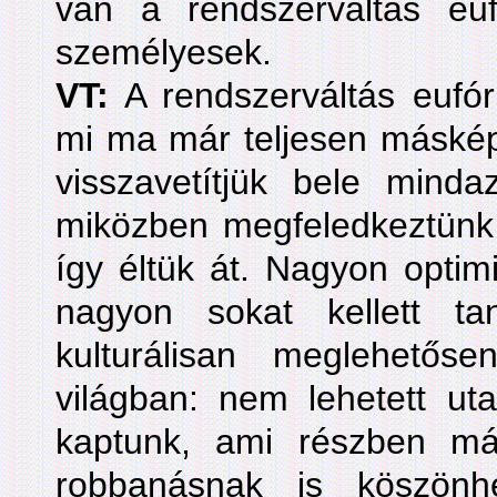
van a rendszerváltás eu
személyesek.
VT:
A rendszerváltás eufó
mi ma már teljesen máskép
visszavetítjük bele mind
miközben megfeledkeztünk 
így éltük át. Nagyon optimi
nagyon sokat kellett t
kulturálisan meglehetőse
világban: nem lehetett uta
kaptunk, ami részben má
robbanásnak is köszön