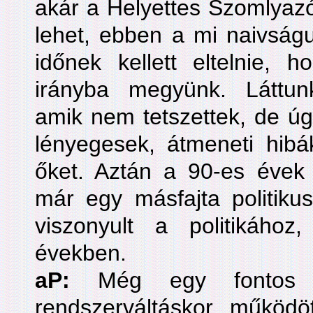
akár a Helyettes Szomlyazó
lehet, ebben a mi naivságu
időnek kellett eltelnie, 
irányba megyünk. Láttun
amik nem tetszettek, de úg
lényegesek, átmeneti hibák
őket. Aztán a 90-es évek 
már egy másfajta politik
viszonyult a politikáho
években.
aP:
Még egy fontos 
rendszerváltáskor működ