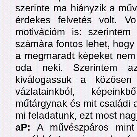
szerinte ma hiányzik a mű
érdekes felvetés volt. V
motivációm is: szerinte
számára fontos lehet, hogy ez
a megmaradt képeket nem 
oda neki. Szerintem 
kiválogassuk a közösen 
vázlatainkból, képein
műtárgynak és mit családi 
mi feladatunk, ezt most nag
aP:
A művészpáros mint f