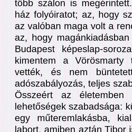
több szálon is megérintett
ház folyóiratot; az, hogy s
az valóban maga volt a rend
az, hogy magánkiadásban k
Budapest képeslap-soroz
kimentem a Vörösmarty t
vették, és nem büntete
adószabályozás, teljes szab
Összeért az életemben 
lehetőségek szabadsága: kü
egy műteremlakásba, kia
labort, amiben aztán Tibor 