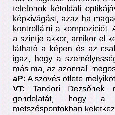
telefonok kétoldali optikáj
képkivágást, azaz ha magad
kontrollálni a kompozíciót.
a szintje akkor, amikor el k
látható a képen és az csak
igaz, hogy a személyessé
más ma, az azonnali megos
aP:
A szövés ötlete melyikö
VT:
Tandori Dezsőnek n
gondolatát, hogy a
metszéspontokban keletkezi