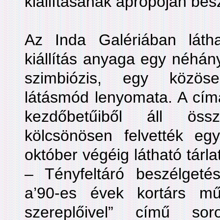
kiállításának apropóján bes
Az Inda Galériában lát
kiállítás anyaga egy néhány 
szimbiózis, egy közös
látásmód lenyomata. A cím
kezdőbetűiből áll öss
kölcsönösen felvették eg
október végéig látható tárl
– Tényfeltáró beszélgetés
a’90-es évek kortárs m
szereplőivel” című s