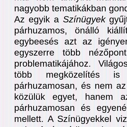
nagyobb tematikákban gon
Az egyik a
Színügyek
gyű
párhuzamos, önálló kiállí
egybeesés azt az igényem
egyszerre több nézőpont
problematikájához. Világ
több megközelítés is
párhuzamosan, és nem az 
közülük egyet, hanem a
párhuzamosan és egyené
mellett. A Színügyekkel vi