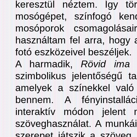
keresztül néztem. Így t
mosógépet, színfogó ken
mosóporok csomagolásairó
használtam fel arra, hogy a
fotó eszközeivel beszéljek.
A harmadik,
Rövid ima
c
szimbolikus jelentőségű ta
amelyek a színekkel való
bennem. A fényinstallá
interaktív módon jelen
szöveghasználat. A munkái
szerepet játszik a szöveg.