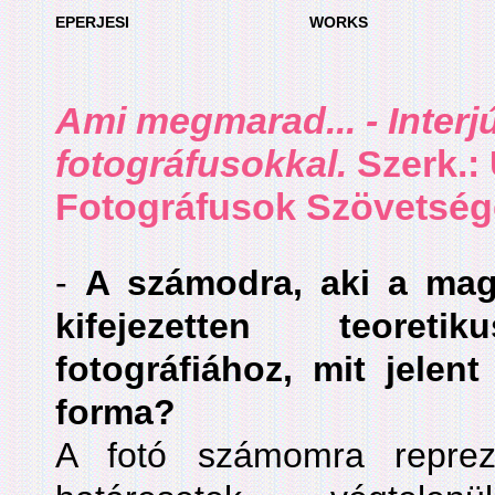
EPERJESI
WORKS
Ami megmarad...
- Inter
fotográfusokkal.
Szerk.: 
Fotográfusok Szövetsége
-
A számodra, aki a mag
kifejezetten teoret
fotográfiához, mit jelent
forma?
A fotó számomra repreze