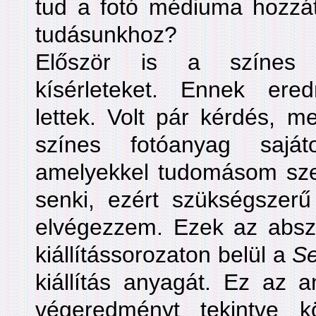
tud a fotó médiuma hozzát
tudásunkhoz?
Először is a színes 
kísérleteket. Ennek ere
lettek. Volt pár kérdés, m
színes fotóanyag sajáto
amelyekkel tudomásom szer
senki, ezért szükségszerű 
elvégezzem. Ezek az absz
kiállítássorozaton belül a
Se
kiállítás anyagát. Ez az a
végeredményt tekintve k