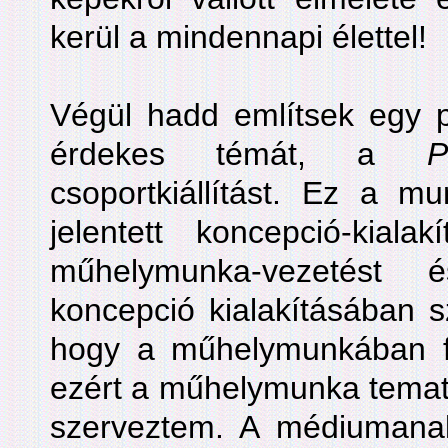
kerül a mindennapi élettel!
Végül hadd említsek egy p
érdekes témát, a
P
csoportkiállítást. Ez a 
jelentett koncepció-kiala
műhelymunka-vezetést é
koncepció kialakításában sz
hogy a műhelymunkában fia
ezért a műhelymunka temati
szerveztem. A médiumanali