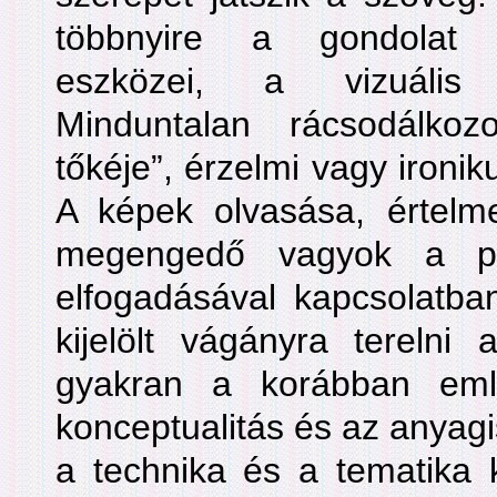
többnyire a gondolat k
eszközei, a vizuális 
Minduntalan rácsodálkoz
tőkéje”, érzelmi vagy ironik
A képek olvasása, értelme
megengedő vagyok a pá
elfogadásával kapcsolatban
kijelölt vágányra terelni
gyakran a korábban eml
konceptualitás és az anyag
a technika és a tematika k