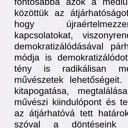
fontosabbá azok a médiu
közöttük az átjárhatóságo
hogy újraértelmezz
kapcsolatokat, viszonyre
demokratizálódásával pá
módja is demokratizálód
tény is radikálisan me
művészetek lehetőségeit
kitapogatása, megtalálá
művészi kiindulópont és t
az átjárhatóvá tett határo
szóval a döntéseink k