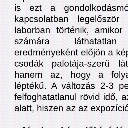
is ezt a gondolkodásmód
kapcsolatban legelőszö
laborban történik, amiko
számára láthatatla
eredményeként előjön a k
csodák palotája-szerű l
hanem az, hogy a folya
léptékű. A változás 2-3 pe
felfoghatatlanul rövid idő,
alatt, hiszen az az expozíció