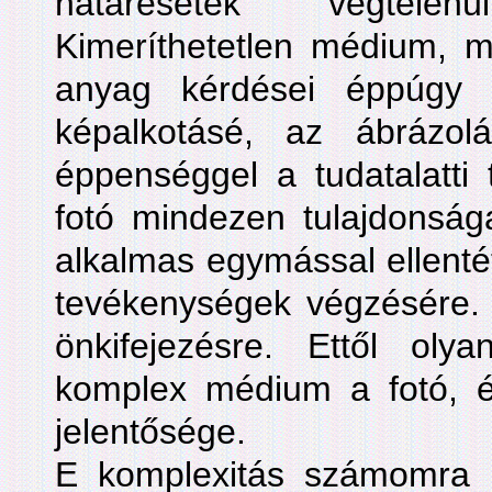
határesetek végtele
Kimeríthetetlen médium, m
anyag kérdései éppúgy b
képalkotásé, az ábrázol
éppenséggel a tudatalatti 
fotó mindezen tulajdonság
alkalmas egymással ellenté
tevékenységek végzésére.
önkifejezésre. Ettől oly
komplex médium a fotó, és
jelentősége.
E komplexitás számomra h