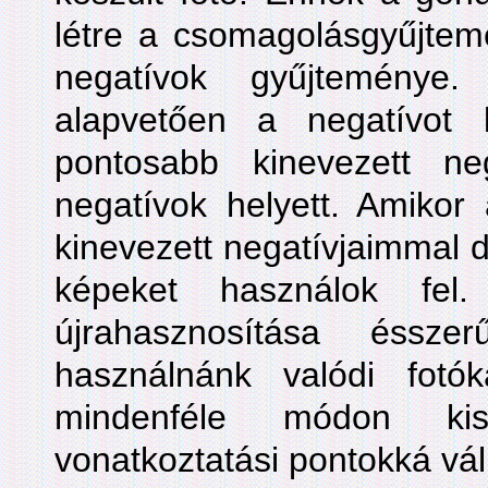
létre a csomagolásgyűjtemé
negatívok gyűjteménye
alapvetően a negatívot 
pontosabb kinevezett nega
negatívok helyett. Amikor
kinevezett negatívjaimmal d
képeket használok fel
újrahasznosítása éssze
használnánk valódi fotó
mindenféle módon kis
vonatkoztatási pontokká vá