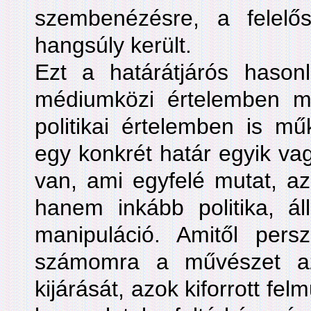
szembenézésre, a felelő
hangsúly került.
Ezt a határátjárós hasonl
médiumközi értelemben m
politikai értelemben is m
egy konkrét határ egyik vag
van, ami egyfelé mutat, a
hanem inkább politika, áll
manipuláció. Amitől per
számomra a művészet a
kijárását, azok kiforrott fel