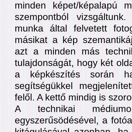
minden képet/képalapú 
szempontból vizsgáltunk
munka által felvetett foto
másikat a kép szemantikáj
azt a minden más techni
tulajdonságát, hogy két olda
a képkészítés során h
segítségükkel megjelenítet
felől. A kettő mindig is szoro
A technikai médiumok
egyszerűsödésével, a fotóa
kitágulásával azonban, ha a