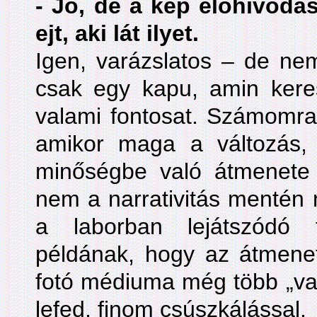
- Jó, de a kép előhívódás
ejt, aki lát ilyet.
Igen, varázslatos – de nem
csak egy kapu, amin keres
valami fontosat. Számomra 
amikor maga a változás,
minőségbe való átmenete 
nem a narrativitás mentén n
a laborban lejátszódó 
példának, hogy az átmenet
fotó médiuma még több „vag
lefed, finom csúszkálással.