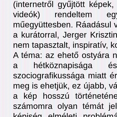
(internetről gyűjtött képek,
videók) rendeltem e
műegyüttesben. Ráadásul v
a kurátorral, Jerger Krisz
nem tapasztalt, inspiratív, 
A téma: az ehető ostyára 
a hétköznapisága 
szociografikussága miatt é
meg is ehetjük, ez újabb, vá
a kép hosszú történeténe
számomra olyan témát jel
képiség elméleti problémá