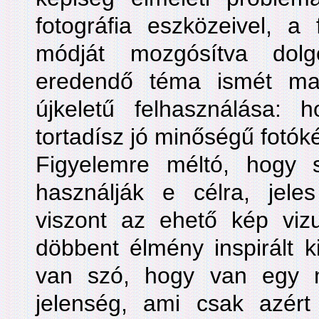
fotográfia eszközeivel, a 
módját mozgósítva dolg
eredendő téma ismét mag
újkeletű felhasználása:
tortadísz jó minőségű fotóké
Figyelemre méltó, hogy so
használják e célra, jel
viszont az ehető kép vizu
döbbent élmény inspirált kii
van szó, hogy van egy 
jelenség, ami csak azért 