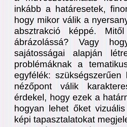
inkább a határesetek, fino
hogy mikor válik a nyersan
absztrakció képpé. Mitő
ábrázolássá? Vagy hog
sajátosságai alapján lé
problémáknak a tematiku
egyfélék: szükségszerűen 
nézőpont válik karakte
érdekel, hogy ezek a határ
hogyan lehet őket vizuális
képi tapasztalatokat megjele