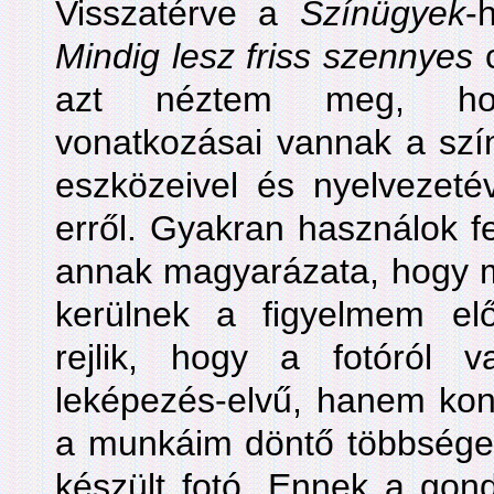
Visszatérve a
Színügyek
-
Mindig lesz friss szennyes
c
azt néztem meg, hog
vonatkozásai vannak a szí
eszközeivel és nyelvezeté
erről. Gyakran használok fe
annak magyarázata, hogy m
kerülnek a figyelmem el
rejlik, hogy a fotóról
leképezés-elvű, hanem konc
a munkáim döntő többsége 
készült fotó. Ennek a gon