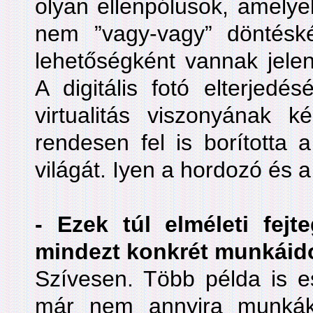
olyan ellenpólusok, amelye
nem ”vagy-vagy” döntésk
lehetőségként vannak jelen
A digitális fotó elterjed
virtualitás viszonyának ké
rendesen fel is borította a
világát. Iyen a hordozó és a
- Ezek túl elméleti fejt
mindezt konkrét munkáid
Szívesen. Több példa is e
már nem annyira munkák