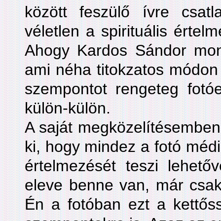
között feszülő ívre csa
véletlen a spirituális értelm
Ahogy Kardos Sándor mondt
ami néha titokzatos módon
szempontot rengeteg fotóe
külön-külön.
A saját megközelítésemben
ki, hogy mindez a fotó méd
értelmezését teszi lehető
eleve benne van, már csak 
Én a fotóban ezt a kettőss