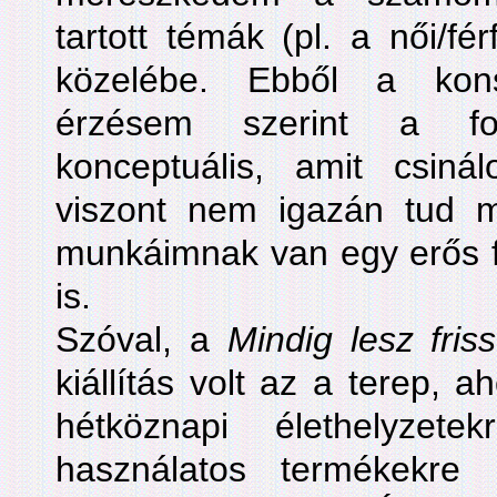
tartott témák (pl. a női/fér
közelébe. Ebből a kons
érzésem szerint a fo
konceptuális, amit csin
viszont nem igazán tud m
munkáimnak van egy erős f
is.
Szóval, a
Mindig lesz fris
kiállítás volt az a terep, a
hétköznapi élethelyzet
használatos termékekre 