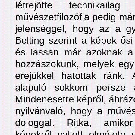
létrejötte technikaila
művészetfilozófia pedig már 
jelenséggel, hogy az a gya
Belting szerint a képek ősi
és lassan már azoknak a
hozzászokunk, melyek egyk
erejükkel hatottak ránk.
alapuló sokkom persze árn
Mindenesetre képről, ábrázo
nyilvánvaló, hogy a művész
dologgal. Ritka, amiko
képekről vallott elmélete 