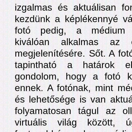
izgalmas és aktuálisan fo
kezdünk a képlékennyé vál
fotó pedig, a médium 
kiválóan alkalmas az 
megjelenítésére. Sőt. A fo
tapintható a határok 
gondolom, hogy a fotó kvá
ennek. A fotónak, mint mé
és lehetősége is van aktuá
folyamatosan tágul az o
virtuális világ között,