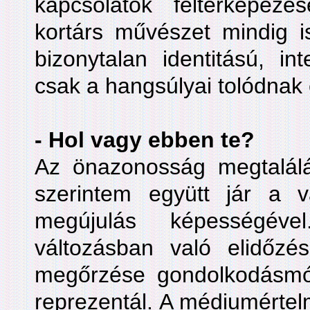
kapcsolatok feltérképez
kortárs művészet mindig is
bizonytalan identitású, inte
csak a hangsúlyai tolódnak 
- Hol vagy ebben te?
Az önazonosság megtalálás
szerintem együtt jár a 
megújulás képességév
változásban való elidőz
megőrzése gondolkodásmód 
reprezentál. A médiumérte