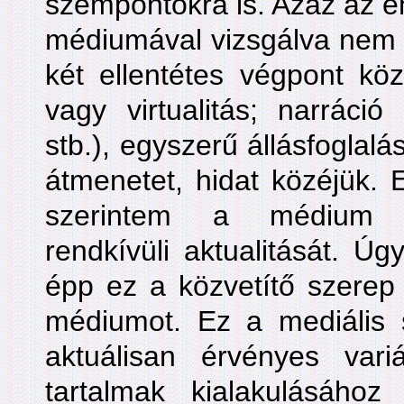
szempontokra is. Azaz az em
médiumával vizsgálva nem f
két ellentétes végpont közö
vagy virtualitás; narráció 
stb.), egyszerű állásfogla
átmenetet, hidat közéjük. 
szerintem a médium ki
rendkívüli aktualitását. Ú
épp ez a közvetítő szerep 
médiumot. Ez a mediális 
aktuálisan érvényes vari
tartalmak kialakulásáho