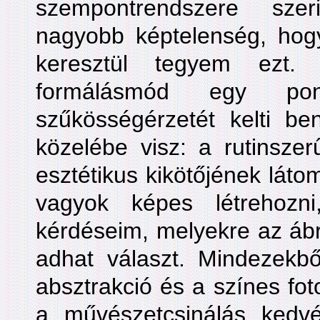
szempontrendszere sze
nagyobb képtelenség, hog
keresztül tegyem ezt.
formálásmód egy po
szűkösségérzetét kelti be
közelébe visz: a rutinsze
esztétikus kikötőjének láto
vagyok képes létrehozn
kérdéseim, melyekre az ábrá
adhat választ. Mindezekbő
absztrakció és a színes fo
a művészetcsinálás kedv