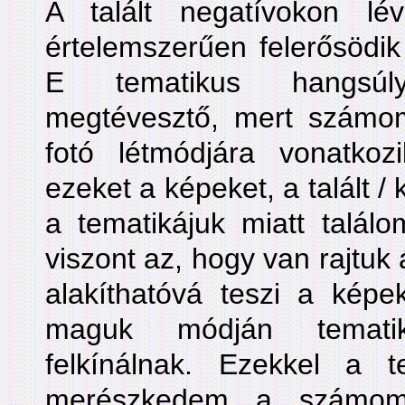
A talált negatívokon l
értelemszerűen felerősödik
E tematikus hangsú
megtévesztő, mert számo
fotó létmódjára vonatko
ezeket a képeket, a talált /
a tematikájuk miatt talál
viszont az, hogy van rajtuk
alakíthatóvá teszi a képek
maguk módján tematiku
felkínálnak. Ezekkel a te
merészkedem a számomr