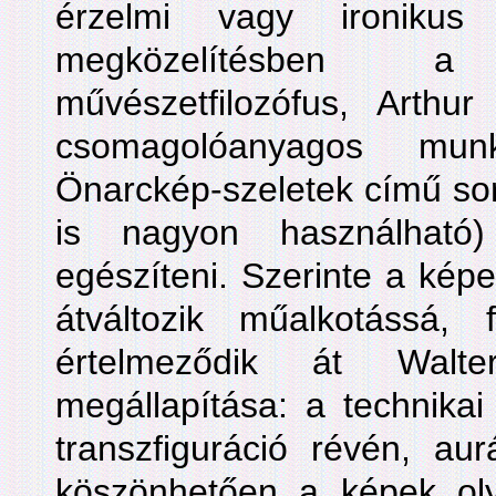
érzelmi vagy ironikus
megközelítésben 
művészetfilozófus, Arth
csomagolóanyagos mun
Önarckép-szeletek című sor
is nagyon használható)
egészíteni. Szerinte a kép
átváltozik műalkotássá,
értelmeződik át Walt
megállapítása: a technikai
transzfiguráció révén, au
köszönhetően a képek olya