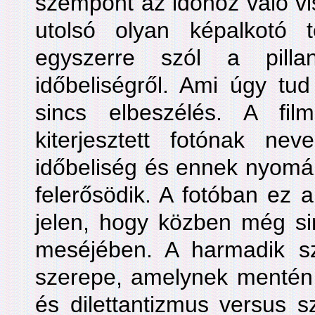
szempont az időhöz való vis
utolsó olyan képalkotó 
egyszerre szól a pilla
időbeliségről. Ami úgy tud
sincs elbeszélés. A fi
kiterjesztett fotónak ne
időbeliség és ennek nyomán 
felerősödik. A fotóban ez a
jelen, hogy közben még sin
meséjében. A harmadik s
szerepe, amelynek menté
és dilettantizmus versus s