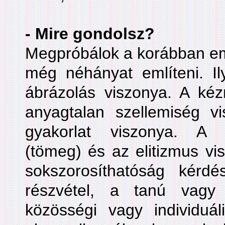
- Mire gondolsz?
Megpróbálok a korábban eml
még néhányat említeni. Il
ábrázolás viszonya. A k
anyagtalan szellemiség v
gyakorlat viszonya. A 
(tömeg) és az elitizmus vi
sokszorosíthatóság kérd
részvétel, a tanú vagy
közösségi vagy individuál