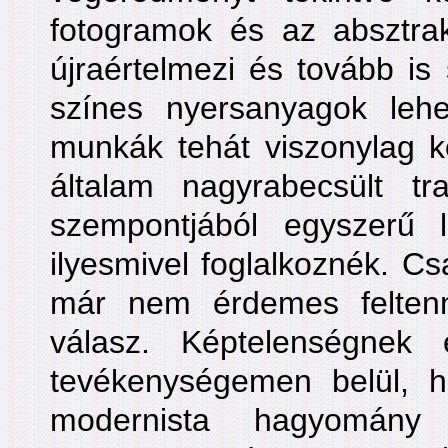
fotogramok és az absztrak
újraértelmezi és tovább is
színes nyersanyagok leh
munkák tehát viszonylag k
általam nagyrabecsült tr
szempontjából egyszerű
ilyesmivel foglalkoznék. C
már nem érdemes feltenn
válasz. Képtelenségnek
tevékenységemen belül, 
modernista hagyomán