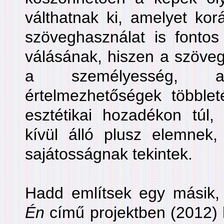
válthatnak ki, amelyet k
szöveghasználat is fonto
válásának, hiszen a szövege
a személyesség, az
értelmezhetőségek többleté
esztétikai hozadékon túl,
kívül álló plusz elemnek,
sajátosságnak tekintek.
Hadd említsek egy másik, 
Én
című projektben (2012) 