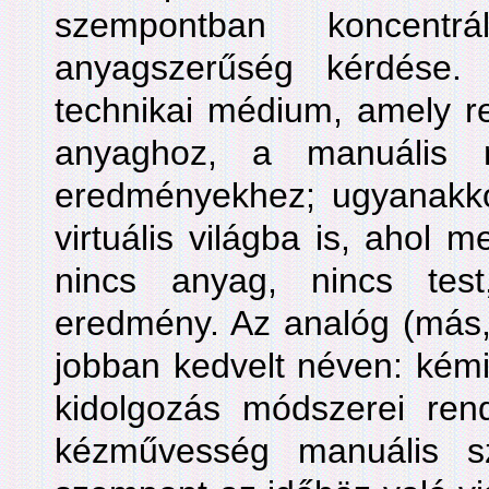
szempontban koncent
anyagszerűség kérdése.
technikai médium, amely re
anyaghoz, a manuális m
eredményekhez; ugyanakk
virtuális világba is, ahol 
nincs anyag, nincs tes
eredmény. Az analóg (más,
jobban kedvelt néven: kémi
kidolgozás módszerei ren
kézművesség manuális s