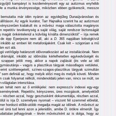
zgyűjtő kampányt is kezdeményezett egy az autizmus enyhébb
) De a munka érvényessége, miközben ebben gyökerezik, messze
 bemutatta már idén nyáron az egyidejűleg Dunaújvárosban és
állításon. Az egyik kurátor, Tarr Hajnalka szerint ha az autizmust
ta kényszerűen kialakult és a művész maga választotta magányos
an repetitív tevékenység a saját világ, saját rendszer biztonságát
 magát önkéntelenül a külvilág kínálta dimenzióktól” – írja remek
de épp Eperjesire nem áll, aki a
D. 365 napjá
ban kétségkívül
a, inkább az emberi lét metaforájaként. Csak két – szigorúan a mű
m ezt alá.
gó vetítőgép határozott idővonatkozást ad az installációnak. Nem
 drámáját, inkább az időmúlás kérlelhetetlen egykedvűségét és
 szappan jelöli meg, akkor a napok zajlását (és vele az idő
 egymásutánja – vagyis a plasztikus tárgyak másodlagos vetületei,
rint szétteregetett, színes-szagos-plasztikus tárgyak szimultán
t” sem definiál az, hogy melyik előzi meg és melyik követi. Minden
csak folyamat nélküli, mindenoldalú jelen van, nincs se múlt, se
-világtalan intenzitása.
ban tehát nem az ő emlékjelei: nem expresszív indexei egy-egy
eseményének. Repetitív, kényszeres, üres mozgások, amelyekből
t – részben azzal, hogy gesztusként dokumentálja, részben azzal,
, fölül is írja D. személyes nyomait – viszont fél szemmel előrelát,
femer hordozó előbb-utóbb megadja magát az időnek. A művészt az
 úrrá tud lenni azon a jelenidőn, amibe D. örökre elmerült. Így
 tudattalan jelhagyónak – lévén művészként az is dolga, hogy az