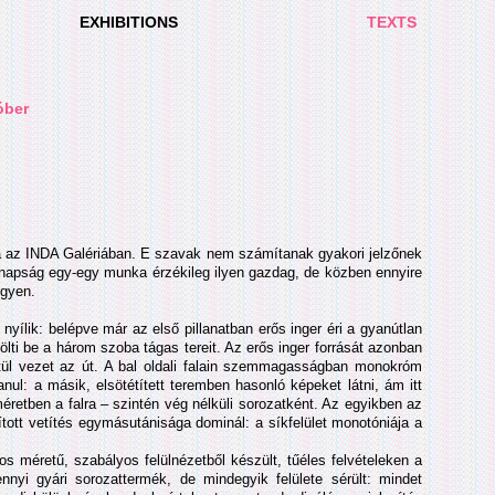
EXHIBITIONS
TEXTS
óber
ja az INDA Galériában. E szavak nem számítanak gyakori jelzőnek
manapság egy-egy munka érzékileg ilyen gazdag, de közben ennyire
egyen.
l nyílik: belépve már az első pillanatban erős inger éri a gyanútlan
tölti be a három szoba tágas tereit. Az erős inger forrását azonban
ztül vezet az út. A bal oldali falain szemmagasságban monokróm
nul: a másik, elsötétített teremben hasonló képeket látni, ám itt
éretben a falra – szintén vég nélküli sorozatként. Az egyikben az
tott vetítés egymásutánisága dominál: a síkfelület monotóniája a
s méretű, szabályos felülnézetből készült, tűéles felvételeken a
nyi gyári sorozattermék, de mindegyik felülete sérült: mindet