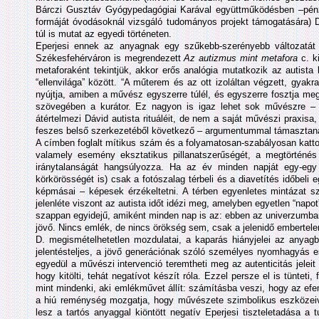
Bárczi Gusztáv Gyógypedagógiai Karával együttműködésben –pén
formáját óvodásoknál vizsgáló tudományos projekt támogatására
túl is mutat az egyedi történeten.
Eperjesi ennek az anyagnak egy szűkebb-szerényebb változatát
Székesfehérváron is megrendezett
Az autizmus mint metafora
c. ki
metaforaként tekintjük, akkor erős analógia mutatkozik az autis
“ellenvilága” között. “A műterem és az ott izoláltan végzett, gyakr
nyújtja, amiben a művész egyszerre túlél, és egyszerre fosztja meg
szövegében a kurátor. Ez nagyon is igaz lehet sok művészre – 
átértelmezi Dávid autista rituáléit, de nem a saját művészi praxis
feszes belső szerkezetéből következő – argumentummal támasztaná
A címben foglalt mítikus szám és a folyamatosan-szabályosan katto
valamely esemény eksztatikus pillanatszerűségét, a megtörténés
iránytalanságát hangsúlyozza. Ha az év minden napját egy-egy
körkörösségét is) csak a fotószalag térbeli és a diavetítés időbeli
képmásai – képesek érzékeltetni. A térben egyenletes mintázat sze
jelenléte viszont az autista időt idézi meg, amelyben egyetlen “napo
szappan egyidejű, amiként minden nap is az: ebben az univerzumban 
jövő. Nincs emlék, de nincs örökség sem, csak a jelenidő embertelen
D. megismételhetetlen mozdulatai, a kaparás hiányjelei az anyag
jelentésteljes, a jövő generációnak szóló személyes nyomhagyás 
egyedül a művészi intervenció teremtheti meg az autenticitás jelei
hogy kitölti, tehát negatívot készít róla. Ezzel persze el is tünteti
mint mindenki, aki emlékművet állít: számításba veszi, hogy az e
a hiú reménység mozgatja, hogy művészete szimbolikus eszközeivel
lesz a tartós anyaggal kiöntött negatív Eperjesi tiszteletadása a