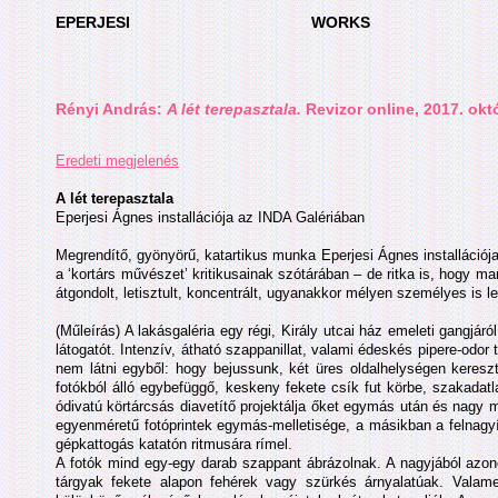
EPERJESI
WORKS
Rényi András:
A lét terepasztala.
Revizor online, 2017. okt
Eredeti megjelenés
A lét terepasztala
Eperjesi Ágnes installációja az INDA Galériában
Megrendítő, gyönyörű, katartikus munka Eperjesi Ágnes installáció
a ‘kortárs művészet’ kritikusainak szótárában – de ritka is, hogy 
átgondolt, letisztult, koncentrált, ugyanakkor mélyen személyes is l
(Műleírás) A lakásgaléria egy régi, Király utcai ház emeleti gangjáró
látogatót. Intenzív, átható szappanillat, valami édeskés pipere-odor 
nem látni egyből: hogy bejussunk, két üres oldalhelységen keres
fotókból álló egybefüggő, keskeny fekete csík fut körbe, szakadatla
ódivatú körtárcsás diavetítő projektálja őket egymás után és nagy m
egyenméretű fotóprintek egymás-melletisége, a másikban a felnagyí
gépkattogás katatón ritmusára rímel.
A fotók mind egy-egy darab szappant ábrázolnak. A nagyjából azono
tárgyak fekete alapon fehérek vagy szürkés árnyalatúak. Valamen