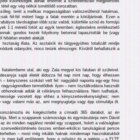
gyedi különbségek adnak értelmet a sztenderdizáló megjelenítés
tétel egy vég nélkül ismétlődő sorozatban.
zőleg: terét a mellkas magasságában valószerűtlenül hatalmas,
p csak fél-fél métert hagy a falak mentén a körüljárónak. Ezen a
abályos távolságban több száz valódi, különféle színű és formájú
ek 1:1 méretű fotóit az egyik teremben, égitestekre emlékeztető
annak: gondos kezek folyékony betonnal tapasztották be (vagy
 hibátlan eredeti alakját.
tisztaság illata. Az asztalsík és tárgyegyüttes totalizált rendje
módunk odanyúlni, nincs terünk elmozogni. Kívülről behallatszik a
iatalemberre utal, aki egy Zala megyei kis faluban él szüleivel.
desanyja saját életét áldozza fel nap mint nap, hogy élhessen
i – kényszeres szokást vett fel: nagyjából naponta egy-egy friss
 nagyságrendben termelődtek ilyen – nem tisztálkodásra használt
otthonoknak adták át célirányos felhasználásra. Nem tudhatjuk,
llenessége vezetett épp ehhez a kényszertevékenységhez; nem
te vagy valami más az, ami megnyugtatja vagy épp stimulálja őt.
, sorszámozta és kiegészítette a címadó 365 darabot, az én
alója. Mert a szappanok számossága és egymásutánja nem Dávid
 az év minden napjához rendel egy szappant, holott a valóságban
szenvedéstörténete összes emberi-erkölcsi tanulságával persze
től terhelten – most még inkább hatnak mindennapi használatukból
ust is meg kell említenem, hogy a művész és a galéria – a ELTE