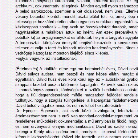
különböző mélységű karcolások, vájatok, kráterek tagolják. Az e
archivumi, dokumentatív jellegének. Minden egyedi nyom számozott 
A belső sarokszoba, szemben a két oldalsóval, nem üres. Ellenke
vékony betonból kiöntött monolit asztalfelület tölti ki, amely ép
teljességgel hozzáférhetetlen síkon egyenes sorokban, egymástól sz
kéziszappan sorakozik – épp azok az összekaristolt darabok, amely
nagyításaikat a másikban láttuk az imént. Ám ezek preparálva v
pótolták ki) az anyaghiányokat és állították helyre a tárgyak nagyjából
A terepasztalt körüljárva émelyítő erejűvé fokozódik a kényszeres 
teljesen eluralja a teret és kiszorít minden kezdeményezést. Nincs 
vetítőgép kattogása: monoton idejéből sincs kilépés.
Foglyai vagyunk az installációnak.
(Értelmezés) A kiállítás címe egy ma harminchét éves, Dávid nevű f
Dávid súlyos autista, nem beszél és nem képes ellátni magát: é
egyáltalán. Dávid húsz éves kora körül egy az – autistáknál gyakor
szappant kezdett puszta körömmel kapargatni. Az évek során ezres
– maradványszappanok, többségüket a szülők bentlakásos autista 
hogy a fiú idegrendszerének miféle magzatkori fejlődési rende
tudhatjuk, hogy a szaglás túlingerlése, a kapargatás fájdalomérze
Dávid belső világához nincs és nem is lehet hozzáférésünk.
De Eperjesi Ágnesnek, aki ezek közül kiválogatta, lefotózta
értelmezésemben nem is erről van mondani-gondolni-megmutatni v
rendellenes működését dokumentálja: a mű annyiban is fikció, hogy
ez nem érvényesül ennyire mechanikusan. Dávid és szülei nehéz 
belengi a Király utcai galéria tereit, amelyek – e privát történet
kifordult lakószobákként. (Mivel ide tartozik, azt a nemes geszt