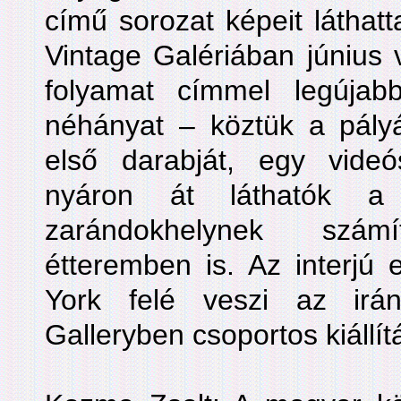
című sorozat képeit láthat
Vintage Galériában június v
folyamat címmel legújab
néhányat – köztük a pályá
első darabját, egy vide
nyáron át láthatók a k
zarándokhelynek szám
étteremben is. Az interjú 
York felé veszi az irá
Galleryben csoportos kiállít