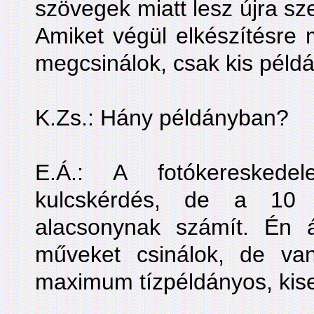
szövegek miatt lesz újra sz
Amiket végül elkészítésre 
megcsinálok, csak kis péld
K.Zs.: Hány példányban?
E.Á.: A fotókeresked
kulcskérdés, de a 10
alacsonynak számít. Én 
műveket csinálok, de va
maximum tízpéldányos, kise