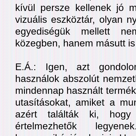
kívül persze kellenek jó 
vizuális eszköztár, olyan 
egyediségük mellett n
közegben, hanem másutt is
E.Á.: Igen, azt gondol
használok abszolút nemzetk
mindennap használt termék
utasításokat, amiket a mu
azért találták ki, hog
értelmezhetők legye