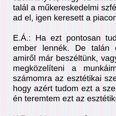
talál a műkereskedelmi szf
ad el, igen keresett a piaco
E.Á.: Ha ezt pontosan tu
ember lennék. De talán
amiről már beszéltünk, vagy
megközelíteni a munkáim
számomra az esztétikai sz
hogy azért tudom ezt a sze
én teremtem ezt az esztéti