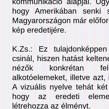
kommunikáció alapjai. Ug
hogy Amerikában senki 
Magyarországon már előfordu
kép eredetijére.
K.Zs.: Ez tulajdonképpen 
csinál, hiszen hatást kelte
nézők konkrétan fe
alkotóelemeket, illetve az
A vizuális nyelve tehát két
hogy az eredeti elemei
létrehozza az élményt.