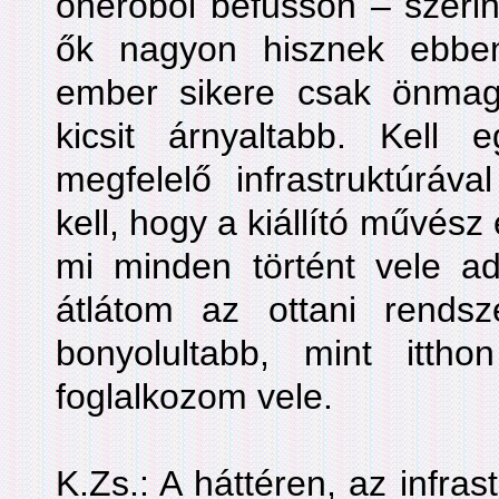
önerőből befusson – szerint
ők nagyon hisznek ebbe
ember sikere csak önmag
kicsit árnyaltabb. Kell eg
megfelelő infrastruktúráv
kell, hogy a kiállító művész 
mi minden történt vele 
átlátom az ottani rends
bonyolultabb, mint itt
foglalkozom vele.
K.Zs.: A háttéren, az infra