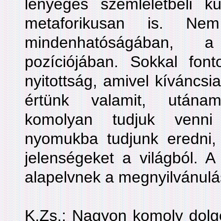
lényeges szemléletbeli k
metaforikusan is. N
mindenhatóságában, a
pozíciójában. Sokkal fon
nyitottság, amivel kíváncs
értünk valamit, utána
komolyan tudjuk venni
nyomukba tudjunk eredni, 
jelenségeket a világból. 
alapelvnek a megnyilvánulá
K.Zs.: Nagyon komoly dolg