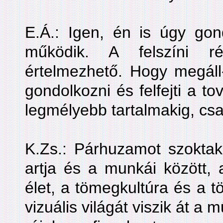
E.Á.: Igen, én is úgy gon
működik. A felszíni r
értelmezhető. Hogy megáll-
gondolkozni és felfejti a tov
legmélyebb tartalmakig, cs
K.Zs.: Párhuzamot szoktak
artja és a munkái között,
élet, a tömegkultúra és a t
vizuális világát viszik át a 