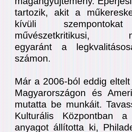
magángyűjtemény. Eperjesi
tartozik, akit a műkeres
kívüli szempontoka
művészetkritikusi, mű
egyaránt a legkvalitáso
számon.
Már a 2006-ból eddig eltelt
Magyarországon és Amerik
mutatta be munkáit. Tavas
Kulturális Központban 
anyagot állította ki, Phil