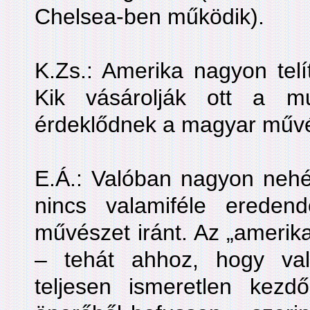
Chelsea-ben működik).
K.Zs.: Amerika nagyon telít
Kik vásárolják ott a mu
érdeklődnek a magyar művé
E.Á.: Valóban nagyon nehéz
nincs valamiféle erede
művészet iránt. Az „amerik
– tehát ahhoz, hogy val
teljesen ismeretlen kezdő