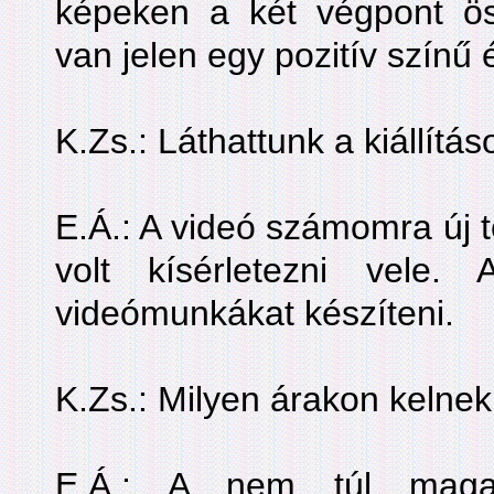
képeken a két végpont ös
van jelen egy pozitív színű 
K.Zs.: Láthattunk a kiállítás
E.Á.: A videó számomra új t
volt kísérletezni vele.
videómunkákat készíteni.
K.Zs.: Milyen árakon kelnek
E.Á.: A nem túl magas