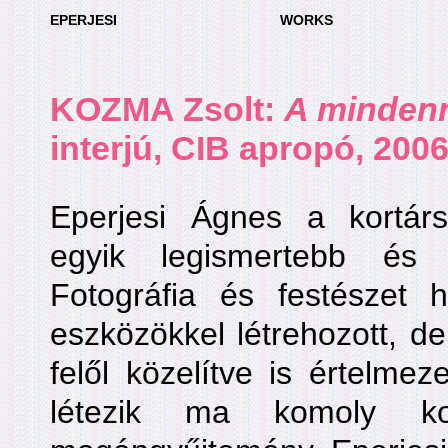
EPERJESI
WORKS
KOZMA Zsolt:
A mindenn
interjú, CIB apropó, 2006.
Eperjesi Ágnes a kortá
egyik legismertebb és l
Fotográfia és festészet ha
eszközökkel létrehozott, de 
felől közelítve is értelme
létezik ma komoly ko