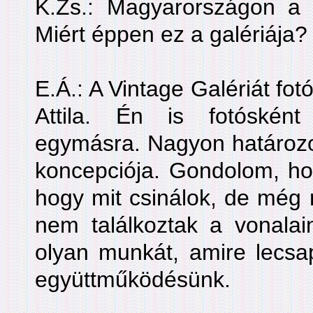
K.Zs.: Magyarországon a V
Miért éppen ez a galériája?
E.Á.: A Vintage Galériát fot
Attila. Én is fotósként
egymásra. Nagyon határozot
koncepciója. Gondolom, hog
hogy mit csinálok, de még 
nem találkoztak a vonalai
olyan munkát, amire lecsap
együttműködésünk.