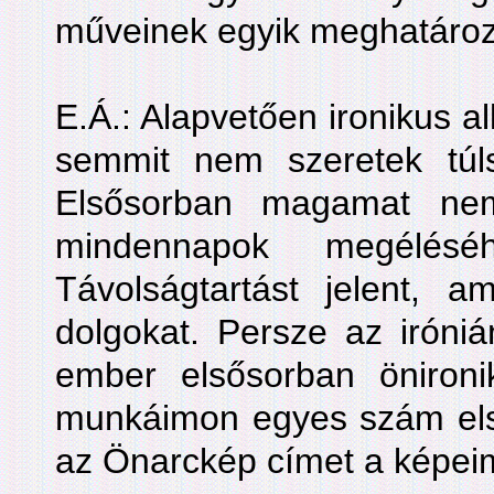
műveinek egyik meghatároz
E.Á.: Alapvetően ironikus a
semmit nem szeretek túl
Elsősorban magamat nem
mindennapok megélésé
Távolságtartást jelent, a
dolgokat. Persze az iróniá
ember elsősorban önironi
munkáimon egyes szám el
az Önarckép címet a képei