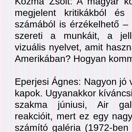
Kozma Zsolt: A magyar kö
megjelent kritikákból é
számából is érzékelhető – é
szereti a munkáit, a jel
vizuális nyelvet, amit has
Amerikában? Hogyan kommu
Eperjesi Ágnes: Nagyon jó 
kapok. Ugyanakkor kíváncs
szakma júniusi, Air galér
reakcióit, mert ez egy nagy
számító galéria (1972-ben