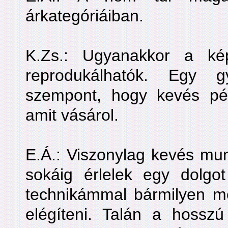
árkategóriáiban.
K.Zs.: Ugyanakkor a kép
reprodukálhatók. Egy g
szempont, hogy kevés pé
amit vásárol.
E.Á.: Viszonylag kevés mun
sokáig érlelek egy dolgo
technikámmal bármilyen me
elégíteni. Talán a hosszú