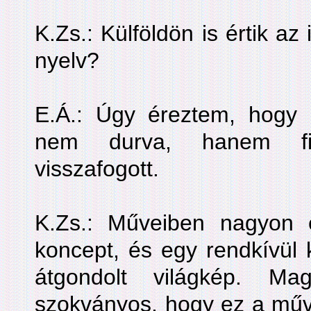
K.Zs.: Külföldön is értik az
nyelv?
E.Á.: Úgy éreztem, hogy 
nem durva, hanem fi
visszafogott.
K.Zs.: Műveiben nagyon e
koncept, és egy rendkívül 
átgondolt világkép. M
szokványos, hogy ez a műv