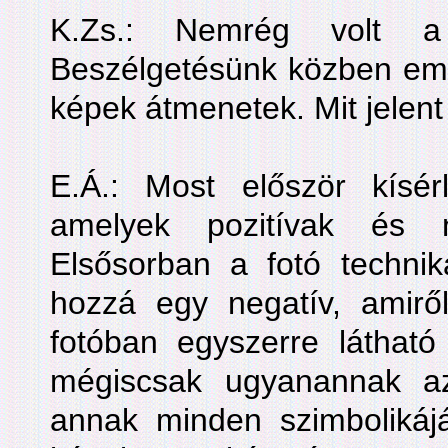
K.Zs.: Nemrég volt a V
Beszélgetésünk közben említe
képek átmenetek. Mit jelent
E.Á.: Most először kísér
amelyek pozitívak és n
Elsősorban a fotó technik
hozzá egy negatív, amiről
fotóban egyszerre látható
mégiscsak ugyanannak a
annak minden szimbolikájá