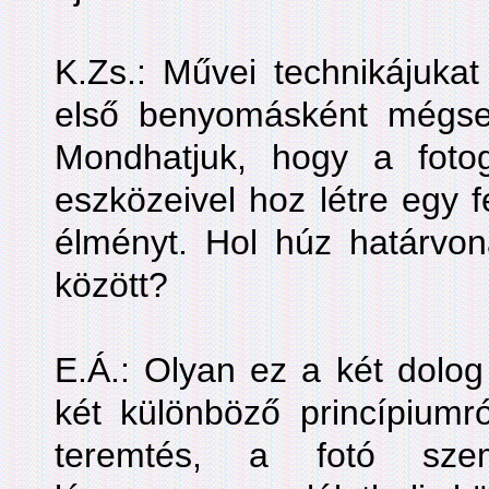
K.Zs.: Művei technikájukat
első benyomásként mégsem
Mondhatjuk, hogy a foto
eszközeivel hoz létre egy f
élményt. Hol húz határvona
között?
E.Á.: Olyan ez a két dolog
két különböző princípiumró
teremtés, a fotó szem