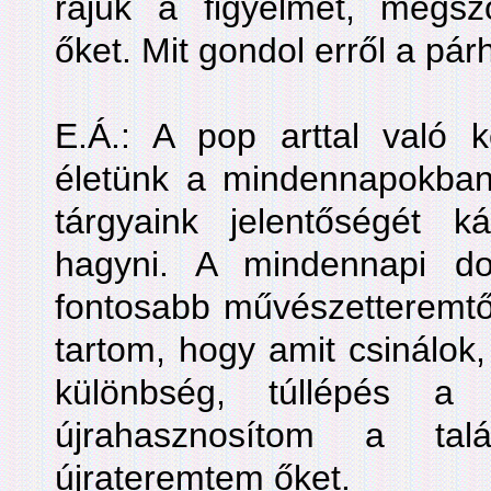
rájuk a figyelmet, megszo
őket. Mit gondol erről a pá
E.Á.: A pop arttal való
életünk a mindennapokban 
tárgyaink jelentőségét k
hagyni. A mindennapi d
fontosabb művészetteremtő
tartom, hogy amit csinálok,
különbség, túllépés a
újrahasznosítom a ta
újrateremtem őket.