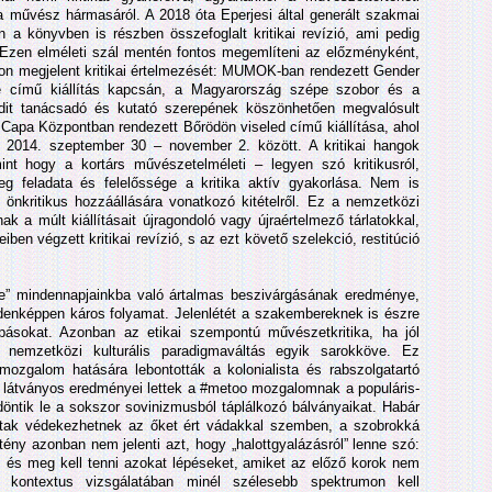
a művész hármasáról. A 2018 óta Eperjesi által generált szakmai
a könyvben is részben összefoglalt kritikai revízió, ami pedig
. Ezen elméleti szál mentén fontos megemlíteni az előzményként,
okon megjelent kritikai értelmezését: MUMOK-ban rendezett Gender
pe című kiállítás kapcsán, a Magyarország szépe szobor és a
Edit tanácsadó és kutató szerepének köszönhetően megvalósult
 Capa Központban rendezett Bőrödön viseled című kiállítása, ahol
 2014. szeptember 30 – november 2. között. A kritikai hangok
nt hogy a kortárs művészetelméleti – legyen szó kritikusról,
zeg feladata és felelőssége a kritika aktív gyakorlása. Nem is
 önkritikus hozzáállására vonatkozó kitételről. Ez a nemzetközi
k a múlt kiállításait újragondoló vagy újraértelmező tárlatokkal,
ben végzett kritikai revízió, s az ezt követő szelekció, restitúció
e” mindennapjainkba való ártalmas beszivárgásának eredménye,
denképpen káros folyamat. Jelenlétét a szakembereknek is észre
kapásokat. Azonban az etikai szempontú művészetkritika, ha jól
nemzetközi kulturális paradigmaváltás egyik sarokköve. Ez
ozgalom hatására lebontották a kolonialista és rabszolgatartó
 látványos eredményei lettek a #metoo mozgalomnak a populáris-
döntik le a sokszor sovinizmusból táplálkozó bálványaikat. Habár
lottak védekezhetnek az őket ért vádakkal szemben, a szobrokká
 tény azonban nem jelenti azt, hogy „halottgyalázásról” lenne szó:
it, és meg kell tenni azokat lépéseket, amiket az előző korok nem
s kontextus vizsgálatában minél szélesebb spektrumon kell