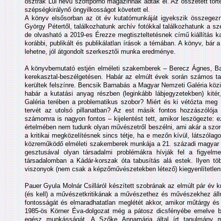
osztrák Lui nevű szoftpornó magazinnak adták el. Az összetett tör
szépségkirálynő öngyilkosságot követett el.
A könyv elsősorban az öt év kutatómunkáját igyekszik összegezn
György Pétertől, találkozhatunk archív fotókkal találkozhatunk a s
de olvasható a 2019-es Érezze megtiszteltetésnek című kiállítás k
korábbi, publikált és publikálatlan írások a témában. A könyv, bár 
lehetne, jól átgondolt szerkesztői munka eredménye.
A könyvbemutató estjén elméleti szakemberek – Berecz Ágnes, Bab
kerekasztal-beszélgetésen. Habár az elmúlt évek során számos ta
kerültek felszínre. Bencsik Barnabás a Magyar Nemzeti Galéria közin
habár a kutatási anyag részben (leginkább lábjegyzetekben) kité
Galéria terében a problematikus szobor? Miért és ki vétózta meg 
tervét az utolsó pillanatban? Az est másik fontos hozzászólój
számomra is nagyon fontos – kijelentést tett, amikor leszögezte: e
értelmében nem tudunk olyan művészetről beszélni, ami akár a szoro
a kritikai megközelítésnek sincs tétje, ha e mezőn kívül, látszóla
közreműködő elméleti szakemberek munkája a 21. századi magyar 
gesztusával olyan társadalmi problémákra hívják fel a figye
társadalomban a Kádár-korszak óta tabusítás alá estek. Ilyen töb
viszonyok (nem csak a képzőművészetekben létező) kiegyenlítetlen
Pauer Gyula Molnár Csilláról készített szobrának az elmúlt pár év k
(és kell) a művészetkritikának a művészethez és művészekhez állni
fontosságát és elmaradhatatlan meglétét akkor, amikor műtárgy és 
1985-ös Körner Éva-dolgozat még a pátosz dicsfényébe emelve 
egész munkásságát. A Szőke Annamária által írt tanulmány má