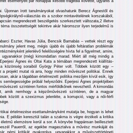
ténet eseményeit pár hónappal később tragédia követte, ugyanis a
i. Újonnan írott tanulmányokat olvashatunk Berecz Ágnestől és
zépségkirálynő-választás és a szobor mintavételének korszakából,
apcsán megrendezett beszélgetés szerkesztett változata,2 illetve
a téma összetettségét tekintve akár háromszor ilyen terjedelmű is
arci Eszter, Havas Júlia, Bencsik Barnabás – vettek részt egy
nulmány jelent meg, mégis újabb és újabb feltáratlan problémák
tézményként jelenlévő felelősségére hívta fel a figyelmet, amire,
r, ugyanakkor (még) kimondatlan marad. Miért áll még mindig a
Eperjesi Ágnes és Oltai Kata a témában megrendezett kiállítás-
a a közönség soraiból György Péter volt. Többek között egy –
z a projekt mutat rá arra, hogy minden művészet politikai. Ennek
san, akár a tágabban értelmezett politika mezőjén kívül esik, így
gos semlegességbe próbál helyeződni. Eperjesi Ágnes projektjében
művészeti színtéren fontos mérföldkőnek nevezhető. A kimondás
lmet, amik nemhogy a képzőművészeti színtéren, de a magyar
bek között a szexizmus jelenléte, a korrupció, vagy a női-férfi
sége.
ritikai értelmezése esettanulmányként mutatja be, hogyan is lehet
a. E példán keresztül talán a szakma is végre érzékeli a kritika
életmű elemzésre kerül a sor. A könyvbe frappánsan beillesztett
beszél Pauerről, az egekbe magasztalva a művész munkáját és
r némi kritikát gyakorolva, ugyanakkor a művészettörténeti