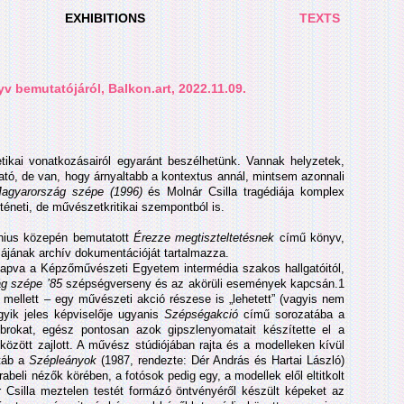
EXHIBITIONS
TEXTS
 bemutatójáról, Balkon.art, 2022.11.09.
etikai vonatkozásairól egyaránt beszélhetünk. Vannak helyzetek,
ató, de van, hogy árnyaltabb a kontextus annál, mintsem azonnali
agyarország szépe (1996)
és Molnár Csilla tragédiája komplex
éneti, de művészetkritikai szempontból is.
únius közepén bemutatott
Érezze megtiszteltetésnek
című könyv,
májának archív dokumentációját tartalmazza.
kapva a Képzőművészeti Egyetem intermédia szakos hallgatóitól,
g szépe ’85
szépségverseny és az akörüli események kapcsán.1
mellett – egy művészeti akció részese is „lehetett” (vagyis nem
gyik jeles képviselője ugyanis
Szépségakció
című sorozatába a
obrokat, egész pontosan azok gipszlenyomatait készítette el a
özött zajlott. A művész stúdiójában rajta és a modelleken kívül
stáb a
Szépleányok
(1987, rendezte: Dér András és Hartai László)
abeli nézők körében, a fotósok pedig egy, a modellek elől eltitkolt
r Csilla meztelen testét formázó öntvényéről készült képeket az