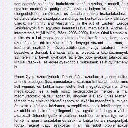
semlegesség palástjába burkolózva beszél a szobor, a modell, és 
figyelem eredménye pedig a mára számos helyen fellelhető, ebben 
elengedhetetlen a művészet- és társadalomkritikai tisztánlátáshoz
és biztos alapként szolgáló, a műtárgy és kontextusának kiállítás
Check: Femininity and Masculinity in the Art of Eastern Euro
Szépleányok
film együttes bemutatásával megvalósult, András 
interpretációját (MUMOK, Bécs, 2008–2009), illetve Oltai Katának a
a film és a Lui magazinban közölt képek kettőse volt bemutatva
szerteágazók, értelmezési keretük lényege viszont nem más, mi
kurátorról, esztétáról, művészettörténészről vagy kutatóról – kö
beszélve a Bencsik Barnabás által is felvetett, a közintézmények
színtéren már bevett gyakorlat: az érdeklődők gyakran találkozhatna
kritikai írásokkal, és egyre gyakoribb a múzeumok saját gyűjteményei
is.
Pauer Gyula személyének démonizálása azonban a „cancel cultur
aminek esetleges összemosódása a szakmai kritikai attitűddel min
kell venniük és kritikai szemlélettel kell megakadályozni a túl
megalapozott és a fenti rossz beidegződéstől mentes, a mai 
megmutatkozik például abban is, ahogyan a Black Lives Matter m
társadalmak emlékét hirdető szobrokat. Akár ha megnézzük, milyen
és sztár kultúrában: közismert szereplőket vonnak felelősségre, s 
az utóbbi példa kortárs jellegénél fogva egyértelmű, hogy a vád
avanzsált történeti figurák alkotójának esetében ez nincs így. Ez a
fel kell ismerni a társadalmi és szakmai kritika kortárs nézőpontja
tudtak, akarat vagy eszköztár híján: az adott problematiku