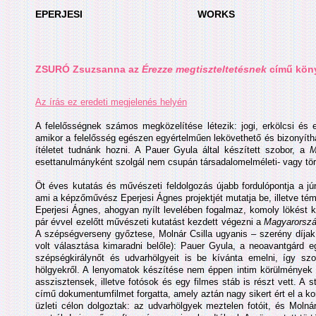
EPERJESI
WORKS
ZSURÓ Zsuzsanna
az
Érezze megtiszteltetésnek
című könyv
Az írás ez eredeti megjelenés helyén
A felelősségnek számos megközelítése létezik: jogi, erkölcsi és 
amikor a felelősség egészen egyértelműen lekövethető és bizonyíth
ítéletet tudnánk hozni. A Pauer Gyula által készített szobor, a
M
esettanulmányként szolgál nem csupán társadalomelméleti- vagy tört
Öt éves kutatás és művészeti feldolgozás újabb fordulópontja a j
ami a képzőművész Eperjesi Ágnes projektjét mutatja be, illetve té
Eperjesi Ágnes, ahogyan nyílt levelében fogalmaz, komoly lökést 
pár évvel ezelőtt művészeti kutatást kezdett végezni a
Magyarorszá
A szépségverseny győztese, Molnár Csilla ugyanis – szerény díjak 
volt választása kimaradni belőle): Pauer Gyula, a neoavantgárd e
szépségkirálynőt és udvarhölgyeit is be kívánta emelni, így sz
hölgyekről. A lenyomatok készítése nem éppen intim körülmények k
asszisztensek, illetve fotósok és egy filmes stáb is részt vett. A 
című dokumentumfilmet forgatta, amely aztán nagy sikert ért el a kor
üzleti célon dolgoztak: az udvarhölgyek meztelen fotóit, és Molná