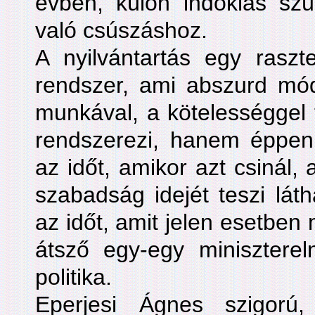
évben, külön indoklás sz
való csúszáshoz.
A nyilvántartás egy raszt
rendszer, ami abszurd m
munkával, a kötelességgel t
rendszerezi, hanem éppen 
az időt, amikor azt csinál, 
szabadság idejét teszi láth
az időt, amit jelen esetben 
átsző egy-egy minisztereln
politika.
Eperjesi Ágnes szigorú,