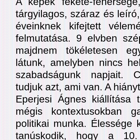
A képek fekete-fehérség
tárgyilagos, száraz és leíró,
éveinknek kifejtett vélem
felmutatása. 9 elvben szé
majdnem tökéletesen eg
látunk, amelyben nincs hel
szabadságunk napjait. C
tudjuk azt, ami van. A hiányt
Eperjesi Ágnes kiállítása 
mégis kontextusokban ga
politikai munka. Élessége k
tanúskodik, hogy a 10