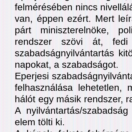
felmérésében nincs nivellál
van, éppen ezért. Mert leí
párt miniszterelnöke, pol
rendszer szövi át, fedi l
szabadságnyilvántartás kitö
napokat, a szabadságot.
Eperjesi szabadságnyilvánt
felhasználása lehetetlen, m
hálót egy másik rendszer, ras
A nyilvántartás/szabadság 
elem tölti ki.