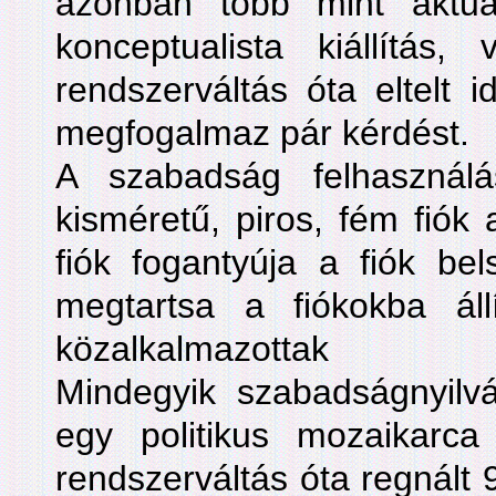
azonban több mint aktuálpo
konceptualista kiállítás
rendszerváltás óta eltelt i
megfogalmaz pár kérdést.
A szabadság felhasznál
kisméretű, piros, fém fiók 
fiók fogantyúja a fiók bel
megtartsa a fiókokba állí
közalkalmazottak szab
Mindegyik szabadságnyilv
egy politikus mozaikarc
rendszerváltás óta regnált