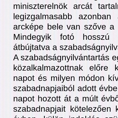
miniszterelnök arcát tart
legizgalmasabb azonban 
arcképe bele van szőve a 
Mindegyik fotó hosszú 
átbújtatva a szabadságnyilv
A szabadságnyilvántartás e
közalkalmazottnak előre k
napot és milyen módon kívá
szabadnapjaiból adott évben.
napot hozott át a múlt évbő
szabadnapjait kötelezően 