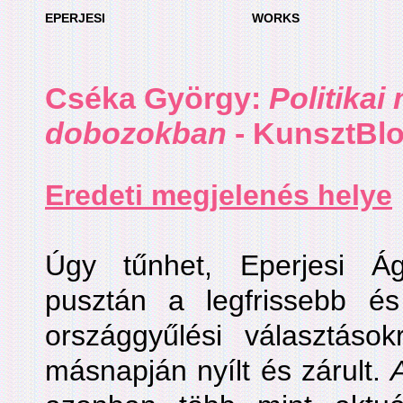
EPERJESI
WORKS
Cséka György
:
Politikai
dobozokban
- KunsztBlog
Eredeti megjelenés helye
Úgy tűnhet, Eperjesi Ág
pusztán a legfrissebb é
országgyűlési választások
másnapján nyílt és zárult.