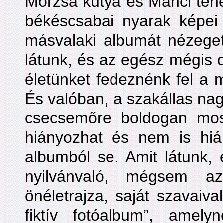
Morzsa kutya és Manci tehé
békéscsabai nyarak képei 
másvalaki albumát nézeget
látunk, és az egész mégis o
életünket fedeznénk fel a m
És valóban, a szakállas nag
csecsemőre boldogan mos
hiányozhat és nem is hián
albumból se. Amit látunk, 
nyilvánvaló, mégsem az
önéletrajza, saját szavaiva
fiktív fotóalbum”, ame