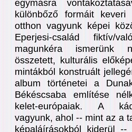
egymásra vontakoztatás
különbőző formáit kever
otthon vagyunk képei köz
Eperjesi-család fiktív/
magunkéra ismerünk 
összetett, kulturális előkép
mintákból konstruált jelleg
album történetei a Duna
Békéscsaba említése nélkü
kelet-európaiak. A ká
vagyunk, ahol -- mint az a t
képaláírásokból kiderül --