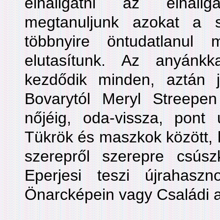
elhallgatni az elhall
megtanuljunk azokat a s
többnyire öntudatlanul
elutasítunk. Az anyánk
kezdődik minden, aztán
Bovarytól Meryl Streep
nőjéig, oda-vissza, pont 
Tükrök és maszkok között, k
szerepről szerepre csús
Eperjesi teszi újrahaszn
Önarcképein vagy Családi 