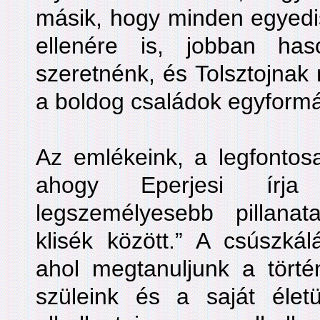
másik, hogy minden egyedi
ellenére is, jobban has
szeretnénk, és Tolsztojnak
a boldog családok egyform
Az emlékeink, a legfontosa
ahogy Eperjesi írja 
legszemélyesebb pillanat
klisék között.” A csúszká
ahol megtanuljunk a törté
szüleink és a saját életü