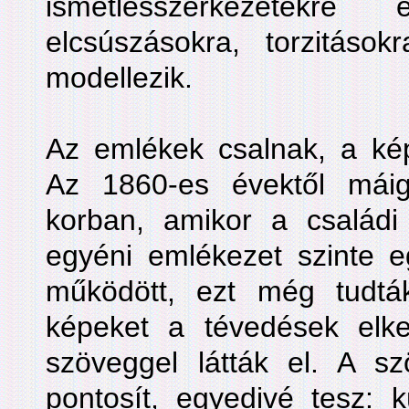
ismétlésszerkezetekr
elcsúszásokra, torzitásokr
modellezik.
Az emlékek csalnak, a kép
Az 1860-es évektől máig
korban, amikor a családi
egyéni emlékezet szinte eg
működött, ezt még tudtá
képeket a tévedések elk
szöveggel látták el. A sz
pontosít, egyedivé tesz: 