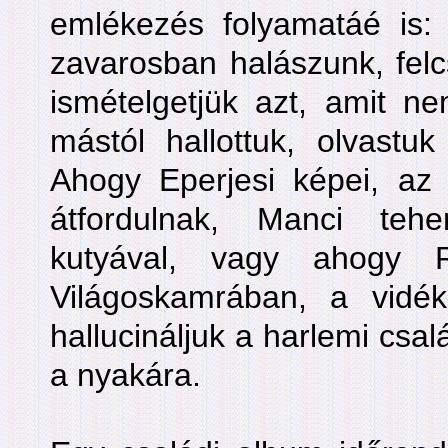
emlékezés folyamatáé is
zavarosban halászunk, felcs
ismételgetjük azt, amit n
mástól hallottuk, olvastuk
Ahogy Eperjesi képei, az 
átfordulnak, Manci tehe
kutyával, vagy ahogy 
Világoskamrában, a vidé
hallucináljuk a harlemi csa
a nyakára.