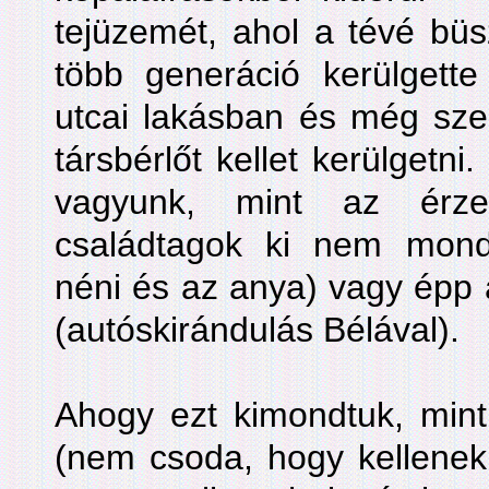
tejüzemét, ahol a tévé büs
több generáció kerülgette
utcai lakásban és még sze
társbérlőt kellet kerülgetn
vagyunk, mint az érze
családtagok ki nem mondo
néni és az anya) vagy épp 
(autóskirándulás Bélával).
Ahogy ezt kimondtuk, mint 
(nem csoda, hogy kellenek 