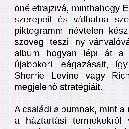
önéletrajzivá, minthahogy E
szerepeit és válhatna szel
piktogramm névtelen készí
szöveg teszi nyilvánvalóv
album hogyan lépi át a
újabbkori leágazásait, így
Sherrie Levine vagy Ric
megjelenő stratégiáit.
A családi albumnak, mint 
a háztartási termékekről