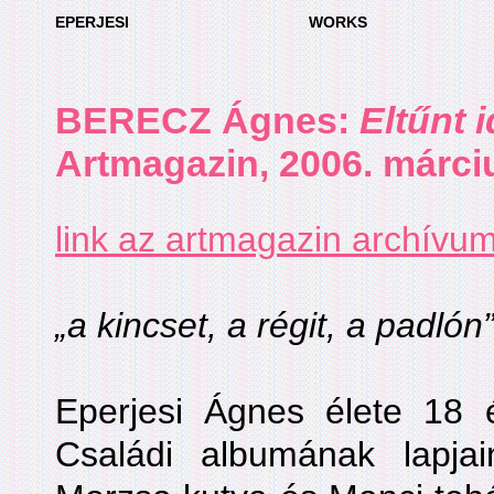
EPERJESI
WORKS
BERECZ Ágnes
:
Eltűnt i
Artmagazin, 2006. márci
link az artmagazin archívu
„a kincset, a régit, a padlón
Eperjesi Ágnes élete 18 é
Családi albumának lapja