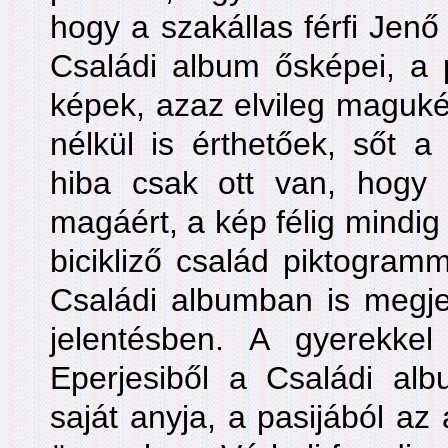
hogy a szakállas férfi Jen
Családi album ősképei, a 
képek, azaz elvileg maguké
nélkül is érthetőek, sőt a
hiba csak ott van, hog
magáért, a kép félig mindig
bicikliző család piktogra
Családi albumban is megje
jelentésben. A gyerekkel 
Eperjesiből a Családi alb
saját anyja, a pasijából az