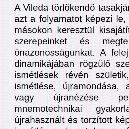
A Vileda törlőkendő tasakjáró
azt a folyamatot képezi le
másokon keresztül kisajátít
szerepeinket és megte
önazonosságunkat. A felej
dinamikájában rögzülő sz
ismétlések révén születik
ismétlése, újramondása, a
vagy újranézése pe
mnemotechnikai gyako
újrahasznált és torzított k