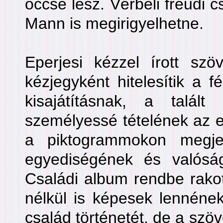
öccse lesz. Vérbeli freudi
Mann is megirigyelhetne.
Eperjesi kézzel írott szö
kézjegyként hitelesítik a f
kisajátításnak, a talál
személyessé tételének az e
a piktogrammokon megje
egyediségének és valósá
Családi album rendbe rako
nélkül is képesek lennének 
család történetét, de a szö