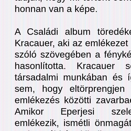
honnan van a képe.
A Családi album töredéke
Kracauer, aki az emlékezet 
szóló szövegében a fényk
hasonlította. Kracauer 
társadalmi munkában és í
sem, hogy eltörprengjen
emlékezés közötti zavarba
Amikor Eperjesi szelek
emlékezik, ismétli önmagát,