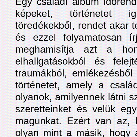
Egy családi album időrendbe
képeket, történetet i
töredékekből, rendet akar 
és ezzel folyamatosan írja
meghamisítja azt a hom
elhallgatásokból és felej
traumákból, emlékezésből 
történetet, amely a csalá
olyanok, amilyennek látni s
szeretteinket és velük együ
magunkat. Ezért van az, 
olyan mint a másik, hogy a