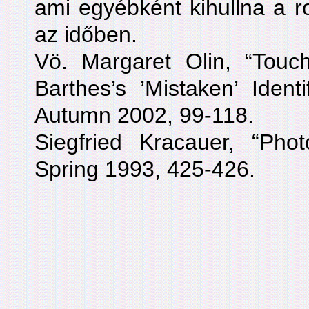
ami egyébként kihullna a r
az időben.
Vö. Margaret Olin, “Touc
Barthes’s ’Mistaken’ Identi
Autumn 2002, 99-118.
Siegfried Kracauer, “Photo
Spring 1993, 425-426.