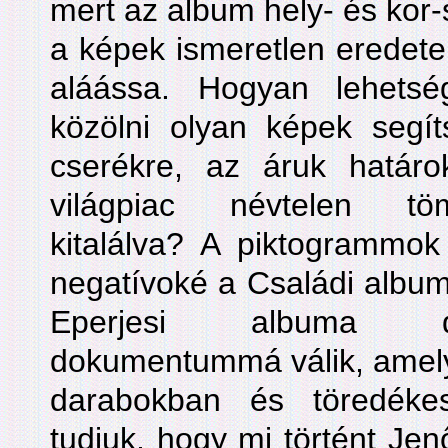
mert az album hely- és kor-s
a képek ismeretlen eredete,
aláássa. Hogyan lehetség
közölni olyan képek segít
cserékre, az áruk határok
világpiac névtelen tö
kitalálva? A piktogrammo
negatívoké a Családi album
Eperjesi albuma dup
dokumentummá válik, amely
darabokban és töredék
tudjuk, hogy mi történt Jen