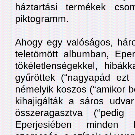
háztartási termékek csom
piktogramm.
Ahogy egy valóságos, háro
teletömött albumban, Eper
tökéletlenségekkel, hibák
gyűröttek (“nagyapád ezt v
némelyik koszos (“amikor b
kihajigálták a sáros udvar
összeragasztva (“pedig
Eperjesiében minden 