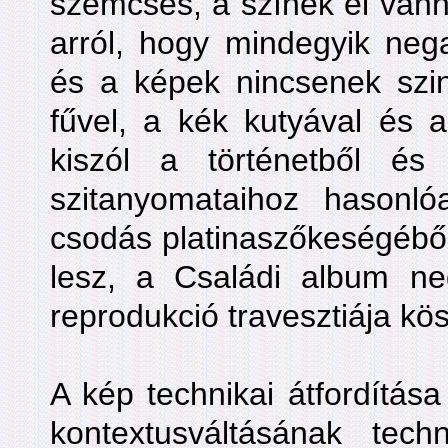
szemcsés, a színek el van
arról, hogy mindegyik negat
és a képek nincsenek szink
fűvel, a kék kutyával és
kiszól a történetből és
szitanyomataihoz hasonl
csodás platinaszőkeségébő
lesz, a Családi album neg
reprodukció travesztiája kö
A kép technikai átfordítá
kontextusváltásának tec