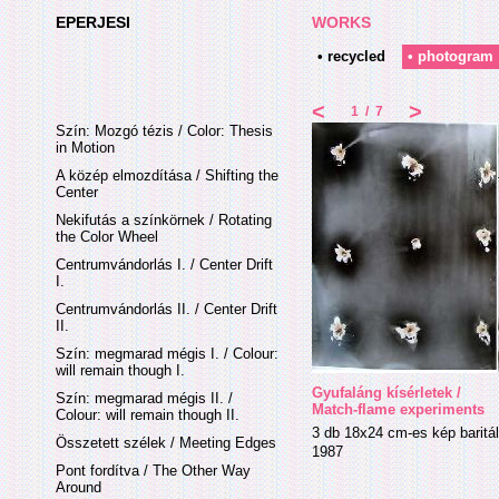
EPERJESI
WORKS
• recycled
• photogram
<
>
1
/
7
Szín: Mozgó tézis / Color: Thesis
in Motion
A közép elmozdítása / Shifting the
Center
Nekifutás a színkörnek / Rotating
the Color Wheel
Centrumvándorlás I. / Center Drift
I.
Centrumvándorlás II. / Center Drift
II.
Szín: megmarad mégis I. / Colour:
will remain though I.
Gyufaláng kísérletek /
Szín: megmarad mégis II. /
Match-flame experiments
Colour: will remain though II.
3 db 18x24 cm-es kép baritál
Összetett szélek / Meeting Edges
1987
Pont fordítva / The Other Way
Around