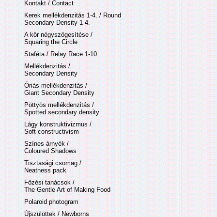
Kontakt / Contact
Kerek mellékdenzitás 1-4. / Round
Secondary Density 1-4.
A kör négyszögesítése /
Squaring the Circle
Staféta / Relay Race 1-10.
Mellékdenzitás /
Secondary Density
Óriás mellékdenzitás /
Giant Secondary Density
Pöttyös mellékdenzitás /
Spotted secondary density
Lágy konstruktivizmus /
Soft constructivism
Színes árnyék /
Coloured Shadows
Tisztasági csomag /
Neatness pack
Főzési tanácsok /
The Gentle Art of Making Food
Polaroid photogram
Újszülöttek / Newborns