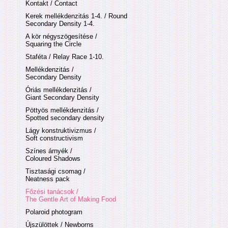
Kontakt / Contact
Kerek mellékdenzitás 1-4. / Round
Secondary Density 1-4.
A kör négyszögesítése /
Squaring the Circle
Staféta / Relay Race 1-10.
Mellékdenzitás /
Secondary Density
Óriás mellékdenzitás /
Giant Secondary Density
Pöttyös mellékdenzitás /
Spotted secondary density
Lágy konstruktivizmus /
Soft constructivism
Színes árnyék /
Coloured Shadows
Tisztasági csomag /
Neatness pack
Főzési tanácsok /
The Gentle Art of Making Food
Polaroid photogram
Újszülöttek / Newborns