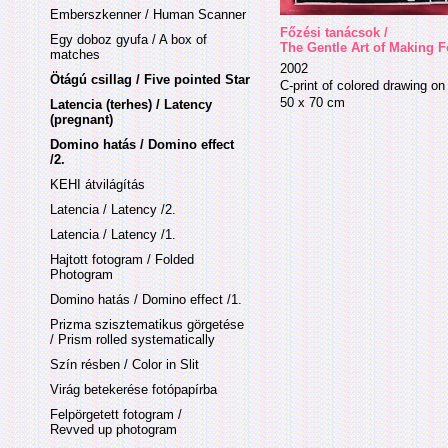
Emberszkenner / Human Scanner
Főzési tanácsok /
Egy doboz gyufa / A box of
The Gentle Art of Making 
matches
2002
Ötágú csillag / Five pointed Star
C-print of colored drawing on 
50 x 70 cm
Latencia (terhes) / Latency
(pregnant)
Domino hatás / Domino effect
/2.
KEHI átvilágítás
Latencia / Latency /2.
Latencia / Latency /1.
Hajtott fotogram / Folded
Photogram
Domino hatás / Domino effect /1.
Prizma szisztematikus görgetése
/ Prism rolled systematically
Szín résben / Color in Slit
Virág betekerése fotópapírba
Felpörgetett fotogram /
Revved up photogram