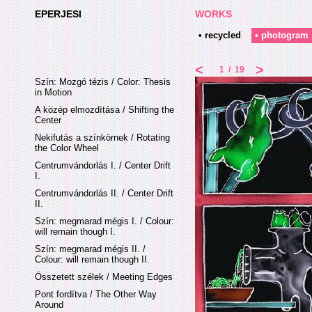
EPERJESI
WORKS
• recycled
• photogram
<
>
1
/
19
Szín: Mozgó tézis / Color: Thesis
in Motion
A közép elmozdítása / Shifting the
Center
Nekifutás a színkörnek / Rotating
the Color Wheel
Centrumvándorlás I. / Center Drift
I.
Centrumvándorlás II. / Center Drift
II.
Szín: megmarad mégis I. / Colour:
will remain though I.
Szín: megmarad mégis II. /
Colour: will remain though II.
Összetett szélek / Meeting Edges
Pont fordítva / The Other Way
Around