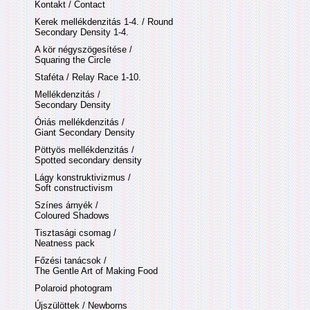
Kontakt / Contact
Kerek mellékdenzitás 1-4. / Round
Secondary Density 1-4.
A kör négyszögesítése /
Squaring the Circle
Staféta / Relay Race 1-10.
Mellékdenzitás /
Secondary Density
Óriás mellékdenzitás /
Giant Secondary Density
Pöttyös mellékdenzitás /
Spotted secondary density
Lágy konstruktivizmus /
Soft constructivism
Színes árnyék /
Coloured Shadows
Tisztasági csomag /
Neatness pack
Főzési tanácsok /
The Gentle Art of Making Food
Polaroid photogram
Újszülöttek / Newborns