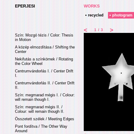
EPERJESI
WORKS
• recycled
• photogram
<
>
1
/
3
Szín: Mozgó tézis / Color: Thesis
in Motion
A közép elmozdítása / Shifting the
Center
Nekifutás a színkörnek / Rotating
the Color Wheel
Centrumvándorlás I. / Center Drift
I.
Centrumvándorlás II. / Center Drift
II.
Szín: megmarad mégis I. / Colour:
will remain though I.
Szín: megmarad mégis II. /
Colour: will remain though II.
Összetett szélek / Meeting Edges
Pont fordítva / The Other Way
Around