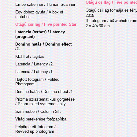
Ötágú csillag / Five pointe
Emberszkenner / Human Scanner
Ötágú csillag formája és fény
Egy doboz gyufa / A box of
2015
matches
ff. fotogram / b&w photogra
Ötágú csillag / Five pointed Star
2 x 40x30 cm
Latencia (terhes) / Latency
(pregnant)
Domino hatás / Domino effect
/2.
KEHI átvilágítás
Latencia / Latency /2.
Latencia / Latency /1.
Hajtott fotogram / Folded
Photogram
Domino hatás / Domino effect /1.
Prizma szisztematikus görgetése
/ Prism rolled systematically
Szín résben / Color in Slit
Virág betekerése fotópapírba
Felpörgetett fotogram /
Revved up photogram