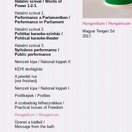
Hatalmi szóval / Words of
Power 1-2-3.
Hatalmi szóval 1.
Performansz a Parlamentben /
Performance in Parliament
Hungarikum / Hungaricum
Hatalmi szóval 2.
Magyar Tengeri Só
Politikai karaoke-színház /
2017.
Political karaoke-theater
Hatalmi szóval 3.
Nyilvános performansz /
Public performance
Nemzeti kipa / National kippah II.
KEHI átvilágítás
A jelenlét íve
(not finished)
Nemzeti kipa / National kippah I.
Profilképek / Profiles
A szabadság felhasználása /
Practical Issues of Freedom
Hungarikum / Hungaricum
Üzenet a kádból /
Message from the bath