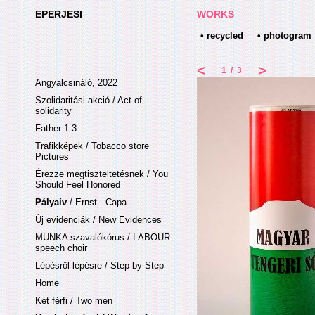
EPERJESI
WORKS
• recycled
• photogram
<
>
1
/
3
Angyalcsináló, 2022
Szolidaritási akció / Act of
solidarity
Father 1-3.
Trafikképek / Tobacco store
Pictures
Érezze megtiszteltetésnek / You
Should Feel Honored
Pályaív
/ Ernst - Capa
Új evidenciák / New Evidences
MUNKA szavalókórus / LABOUR
speech choir
Lépésről lépésre / Step by Step
Home
Két férfi / Two men