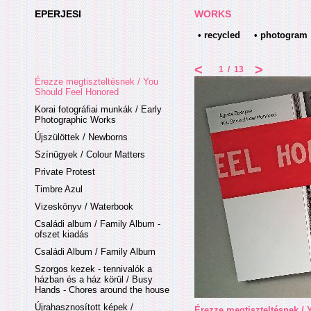
EPERJESI
WORKS
• recycled
• photogram
<
>
1
/
13
Érezze megtiszteltésnek / You
Should Feel Honored
Korai fotográfiai munkák / Early
Photographic Works
Újszülöttek / Newborns
Színügyek / Colour Matters
Private Protest
Timbre Azul
Vizeskönyv / Waterbook
Családi album / Family Album -
ofszet kiadás
Családi Album / Family Album
Szorgos kezek - tennivalók a
házban és a ház körül / Busy
Hands - Chores around the house
Újrahasznosított képek /
Érezze megtiszteltésnek /