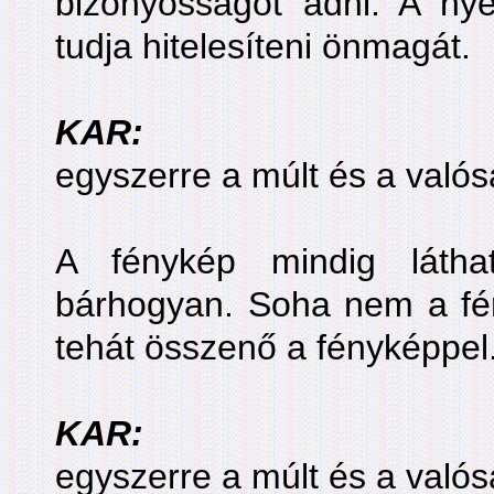
bizonyosságot adni. A ny
tudja hitelesíteni önmagát.
KAR:
egyszerre a múlt és a való
A fénykép mindig láthat
bárhogyan. Soha nem a fény
tehát összenő a fényképpel
KAR:
egyszerre a múlt és a való