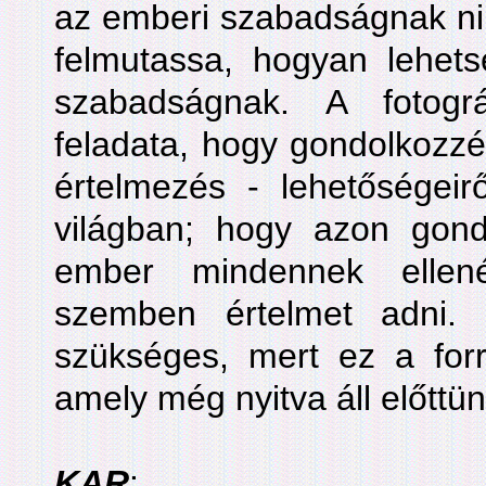
az emberi szabadságnak nin
felmutassa, hogyan lehets
szabadságnak. A fotográ
feladata, hogy gondolkozzé
értelmezés - lehetőségeir
világban; hogy azon gon
ember mindennek ellené
szemben értelmet adni. E
szükséges, mert ez a forr
amely még nyitva áll előttün
KAR
: