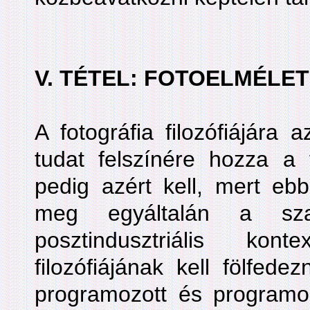
V. TÉTEL: FOTOELMÉLE
A fotográfia filozófiájára
tudat felszínére hozza a f
pedig azért kell, mert ebb
meg egyáltalán a sza
posztindusztriális kon
filozófiájának kell fölfede
programozott és programo