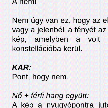
Á nem!
Nem úgy van ez, hogy az elm
vagy a jelenbéli a fényét az
kép, amelyben a volt a
konstellációba kerül.
KAR:
Pont, hogy nem.
Nő + férfi hang együtt:
A kép a nyugvópontra juto