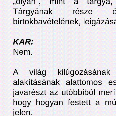
„olyan”, mint a tárgya
Tárgyának része és
birtokbavételének, leigázá
KAR:
Nem.
A világ kilúgozásának
alakításának alattomos 
javarészt az utóbbiból merít
hogy hogyan festett a múl
jelen.