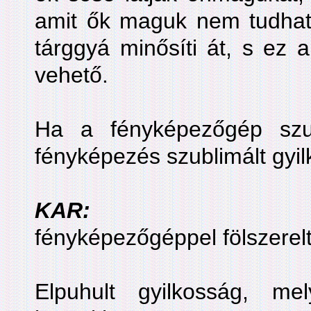
amit ők maguk nem tudhat
tárggyá minősíti át, s ez a
vehető.
Ha a fényképezőgép szub
fényképezés szublimált gyil
KAR:
fényképezőgéppel fölszerel
Elpuhult gyilkosság, mel