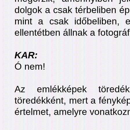
dolgok a csak térbeliben ép
mint a csak időbeliben, 
ellentétben állnak a fotográ
KAR:
Ó nem!
Az emlékképek töredé
töredékként, mert a fényk
értelmet, amelyre vonatkoz