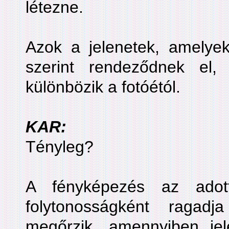
létezne.
Azok a jelenetek, amelyek
szerint rendeződnek el,
különbözik a fotóétól.
KAR:
Tényleg?
A fényképezés az adott
folytonosságként raga
megőrzik, amennyiben jel