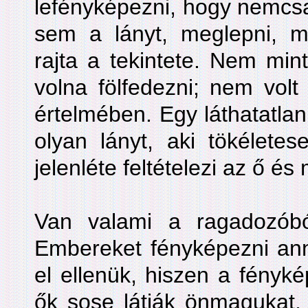
lefényképezni, hogy nemcsak
sem a lányt, meglepni, mi
rajta a tekintete. Nem min
volna fölfedezni; nem volt
értelmében. Egy láthatatlan 
olyan lányt, aki tökélete
jelenléte feltételezi az ő és
Van valami a ragadozóbó
Embereket fényképezni anny
el ellenük, hiszen a fényké
ők sose látják önmagukat, 