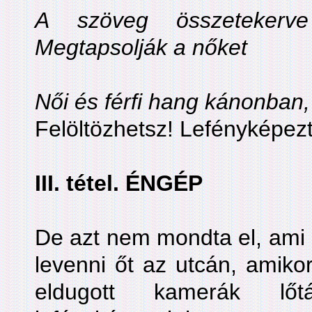
A szöveg összetekerv
Megtapsolják a nőket
Női és férfi hang kánonban, 
Felöltözhetsz! Lefényképezt
III. tétel. ÉNGÉP
De azt nem mondta el, ami 
levenni őt az utcán, amikor
eldugott kamerák lőt