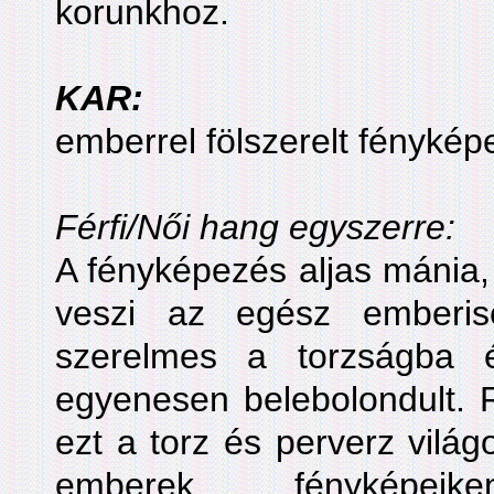
korunkhoz.
KAR:
emberrel fölszerelt fényké
Férfi/Női hang egyszerre:
A fényképezés aljas mánia,
veszi az egész emberi
szerelmes a torzságba 
egyenesen belebolondult. 
ezt a torz és perverz világ
emberek fényképei