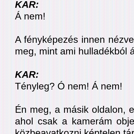
KAR:
Á nem!
A fényképezés innen nézve 
meg, mint ami hulladékból á
KAR:
Tényleg? Ó nem! Á nem!
Én meg, a másik oldalon, e
ahol csak a kamerám objek
közbeavatkozni képtelen tár