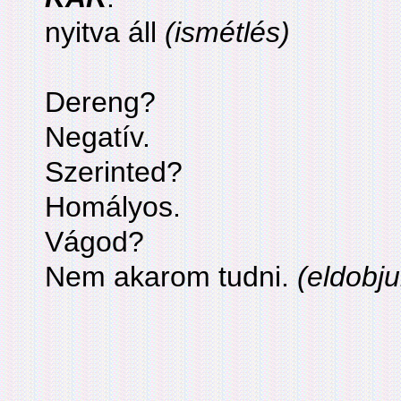
nyitva áll
(ismétlés)
Dereng?
Negatív.
Szerinted?
Homályos.
Vágod?
Nem akarom tudni.
(eldobj