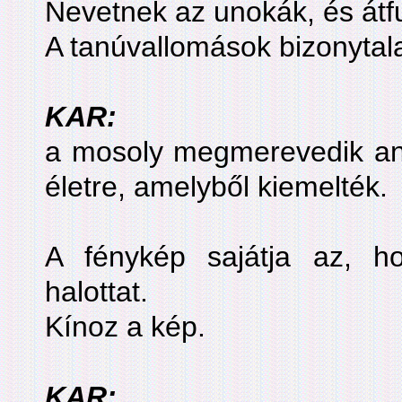
Nevetnek az unokák, és átfu
A tanúvallomások bizonytal
KAR:
a mosoly megmerevedik ané
életre, amelyből kiemelték.
A fénykép sajátja az, h
halottat.
Kínoz a kép.
KAR: