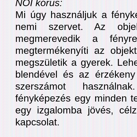
NŐI kórus:
Mi úgy használjuk a fényké
nemi szervet. Az objek
megmerevedik a fényr
megtermékenyíti az objekt
megszületik a gyerek. Lehet
blendével és az érzékeny 
szerszámot használ
fényképezés egy minden tek
egy izgalomba jövés, cél
kapcsolat.