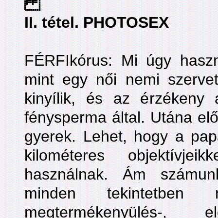
II. tétel. PHOTOSEX
FÉRFIkórus: Mi úgy haszn
mint egy női nemi szervet
kinyílik, és az érzéken
fénysperma által. Utána elő
gyerek. Lehet, hogy a papa
kilométeres objektívjeik
használnak. Ám számun
minden tekintetben 
megtermékenyülés-, el