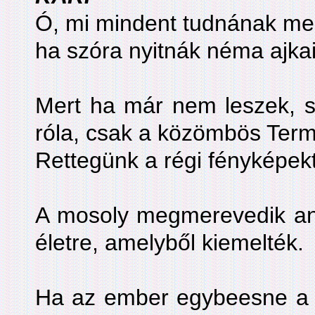
Ó, mi mindent tudnának mes
ha szóra nyitnák néma ajkai
Mert ha már nem leszek, s
róla, csak a közömbös Ter
Rettegünk a régi fényképekt
A mosoly megmerevedik ané
életre, amelyből kiemelték.
Ha az ember egybeesne a f