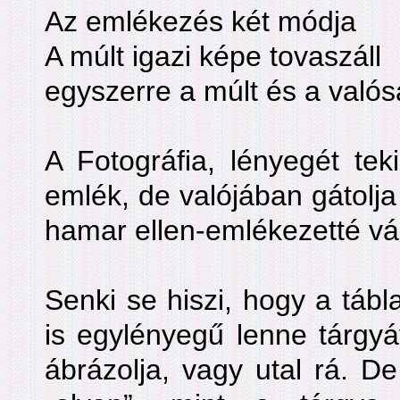
Az emlékezés két módja
A múlt igazi képe tovaszáll
egyszerre a múlt és a való
A Fotográfia, lényegét te
emlék, de valójában gátolj
hamar ellen-­emlékezetté vá
Senki se hiszi, hogy a táb
is egylényegű lenne tárgyáv
ábrázolja, vagy utal rá. 