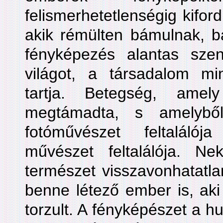
felismerhetetlenségig kiford
akik rémülten bámulnak, b
fényképezés alantas sze
világot, a társadalom m
tartja. Betegség, amel
megtámadta, s amelybő
fotóművészet feltaláló
művészet feltalálója. N
természet visszavonhatatla
benne létező ember is, aki
torzult. A fényképészet a 