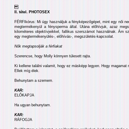
II. tétel. PHOTOSEX
FÉRFIkórus: Mi úgy használjuk a fényképezőgépet, mint egy női nemi
megtermékenyül a fénysperma által. Utána előhívjuk, azaz megsz
kilométeres objektívjeikkel, fallikus szerszámot használnak. Ám 
egy megtermékenyülés-, előhívás-, megszületés-kapcsolat.
Nők megtapsolják a férfiakat
Szerencse, hogy Molly könnyen túlesett rajta.
Ki kellene találni valamit, hogy ez másképp legyen. Hogy magamat
Ellek míg élek.
Behunytam a szemem.
KAR:
ELŐKAPJA
Ha ugyan behunytam.
KAR:
RÁFOGJA