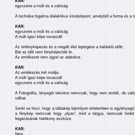
KAR:
egyszerre a múlt és a valóság
A technika fogalma dialektikus kiindulópont, amelyből a forma és a t
KAR:
egyszerre a múlt és a valóság
A múlt igazi képe tovaszáll
Az önfényképezés és a megélt élet lepörgése a haldokló előtt.
Bár az időt nem fényképezték le,
Az emlékezet nem ügyel az adatokra.
KAR:
Az emlékezés két módja
A múlt igazi képe tovaszáll
egyszerre a múlt és a valóság
A Fotográfia, lényegét tekintve nemcsak, hogy nem emlék, de való
válhat.
Senki se hiszi, hogy a táblakép bármilyen értelemben is egylényegű l
a fénykép nemcsak hogy „olyan”, mint a tárgya, nemcsak hódol el
leigázásának hatékony eszköze.
KAR:
Nem.