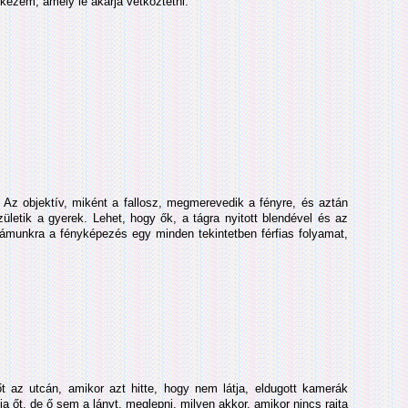
 kezem, amely le akarja vetkőztetni.
 Az objektív, miként a fallosz, megmerevedik a fényre, és aztán
ületik a gyerek. Lehet, hogy ők, a tágra nyitott blendével és az
ámunkra a fényképezés egy minden tekintetben férfias folyamat,
 az utcán, amikor azt hitte, hogy nem látja, eldugott kamerák
a őt, de ő sem a lányt, meglepni, milyen akkor, amikor nincs rajta