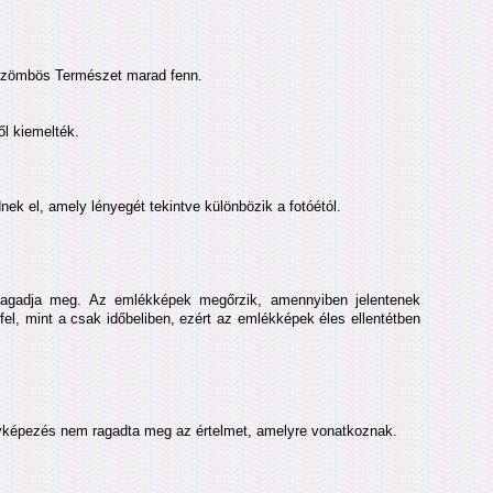
közömbös Természet marad fenn.
l kiemelték.
ek el, amely lényegét tekintve különbözik a fotóétól.
t ragadja meg. Az emlékképek megőrzik, amennyiben jelentenek
fel, mint a csak időbeliben, ezért az emlékképek éles ellentétben
nyképezés nem ragadta meg az értelmet, amelyre vonatkoznak.