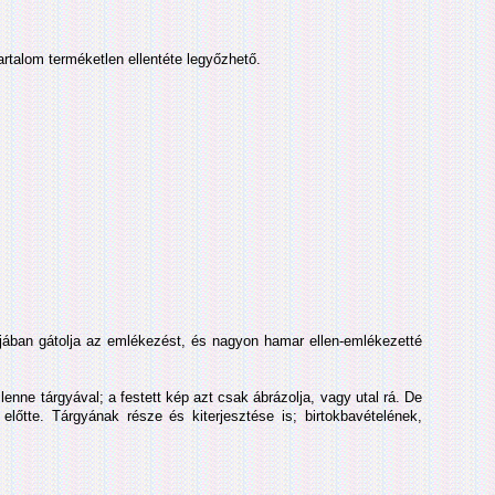
artalom terméketlen ellentéte legyőzhető.
jában gátolja az emlékezést, és nagyon hamar ellen-­emlékezetté
enne tárgyával; a festett kép azt csak ábrázolja, vagy utal rá. De
őtte. Tárgyának része és kiterjesztése is; birtokbavételének,