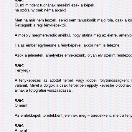
KAR:
Ó, mi mindent tudnának mesélni ezek a képek,
ha szóra nyitnák néma ajkaik!
Mert ha már nem leszek, senki sem tanúskodik majd róla, csak a 
Rettegünk a régi fényképektől.
A mosoly megmerevedik anélkül, hogy utalna még az életre, amelybő
Ha az ember egybeesne a fényképével, akkor nem is létezne.
Azok a jelenetek, amelyekre emlékezünk, olyan elv szerint rendeződn
KAR:
Tényleg?
A fényképezés az adottat térbeli vagy időbeli folytonosságkén
valamit. Mivel a dolgok a csak térbeliben éppoly kevésbé oldódnak 
állnak a fotográfiai visszaadással.
KAR:
Ó nem!
Az emlékképek töredékként jelennek meg – töredékként, mert a fé
KAR:
Á nem!