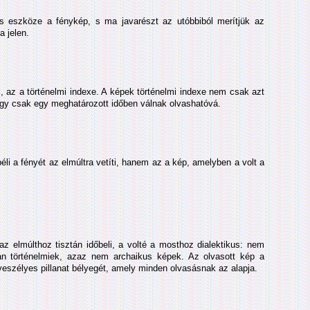
os eszköze a fénykép, s ma javarészt az utóbbiból merítjük az
a jelen.
, az a történelmi indexe. A képek történelmi indexe nem csak azt
gy csak egy meghatározott időben válnak olvashatóvá.
éli a fényét az elmúltra vetíti, hanem az a kép, amelyben a volt a
az elmúlthoz tisztán időbeli, a volté a mosthoz dialektikus: nem
an történelmiek, azaz nem archaikus képek. Az olvasott kép a
eszélyes pillanat bélyegét, amely minden olvasásnak az alapja.