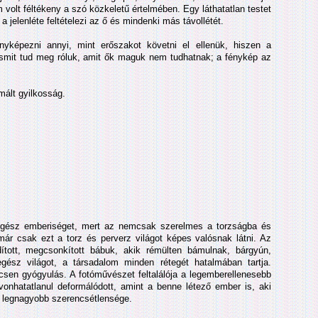
 volt féltékeny a szó közkeletű értelmében. Egy láthatatlan testet
 a jelenléte feltételezi az ő és mindenki más távollétét.
yképezni annyi, mint erőszakot követni el ellenük, hiszen a
asmit tud meg róluk, amit ők maguk nem tudhatnak; a fénykép az
mált gyilkosság.
 egész emberiséget, mert az nemcsak szerelmes a torzságba és
ár csak ezt a torz és perverz világot képes valósnak látni. Az
dított, megcsonkított bábuk, akik rémülten bámulnak, bárgyún,
ész világot, a társadalom minden rétegét hatalmában tartja.
sen gyógyulás. A fotóművészet feltalálója a legemberellenesebb
vonhatatlanul deformálódott, amint a benne létező ember is, aki
d legnagyobb szerencsétlensége.