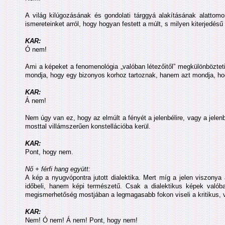
A világ kilúgozásának és gondolati tárggyá alakításának alattom
ismereteinket arról, hogy hogyan festett a múlt, s milyen kiterjedésű 
KAR:
Ó nem!
Ami a képeket a fenomenológia „valóban létezőitől” megkülönbözteti
mondja, hogy egy bizonyos korhoz tartoznak, hanem azt mondja, ho
KAR:
Á nem!
Nem úgy van ez, hogy az elmúlt a fényét a jelenbélire, vagy a jelenb
mosttal villámszerűen konstellációba kerül.
KAR:
Pont, hogy nem.
Nő + férfi hang együtt:
A kép a nyugvópontra jutott dialektika. Mert míg a jelen viszonya 
időbeli, hanem képi természetű. Csak a dialektikus képek valób
megismerhetőség mostjában a legmagasabb fokon viseli a kritikus, v
KAR:
Nem! Ó nem! Á nem! Pont, hogy nem!