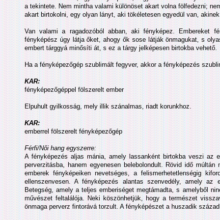
a tekintete. Nem mintha valami különöset akart volna fölfedezni; nem
akart birtokolni, egy olyan lányt, aki tökéletesen egyedül van, akinek
Van valami a ragadozóból abban, aki fényképez. Embereket fén
fényképész úgy látja őket, ahogy ők sose látják önmagukat, s oly
embert tárggyá minősíti át, s ez a tárgy jelképesen birtokba vehető.
Ha a fényképezőgép szublimált fegyver, akkor a fényképezés szubli
KAR:
fényképezőgéppel fölszerelt ember
Elpuhult gyilkosság, mely illik szánalmas, riadt korunkhoz.
KAR:
emberrel fölszerelt fényképezőgép
Férfi/Női hang egyszerre:
A fényképezés aljas mánia, amely lassanként birtokba veszi az
perverzitásba, hanem egyenesen belebolondult. Rövid idő múltán m
emberek fényképeiken nevetséges, a felismerhetetlenségig kifor
ellenszenvesen. A fényképezés alantas szenvedély, amely az eg
Betegség, amely a teljes emberiséget megtámadta, s amelyből ninc
művészet feltalálója. Neki köszönhetjük, hogy a természet vissza
önmaga perverz fintorává torzult. A fényképészet a huszadik száza