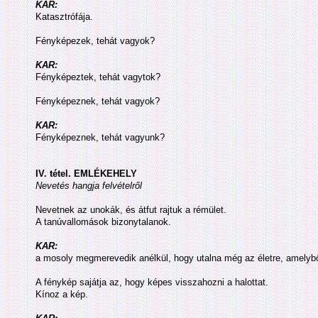
KAR:
Katasztrófája.
Fényképezek, tehát vagyok?
KAR:
Fényképeztek, tehát vagytok?
Fényképeznek, tehát vagyok?
KAR:
Fényképeznek, tehát vagyunk?
IV. tétel. EMLÉKEHELY
Nevetés hangja felvételről
Nevetnek az unokák, és átfut rajtuk a rémület.
A tanúvallomások bizonytalanok.
KAR:
a mosoly megmerevedik anélkül, hogy utalna még az életre, amelybő
A fénykép sajátja az, hogy képes visszahozni a halottat.
Kínoz a kép.