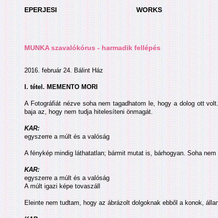
EPERJESI
WORKS
MUNKA szavalókórus - harmadik fellépés
2016. február 24. Bálint Ház
I. tétel. MEMENTO MORI
A Fotográfiát nézve soha nem tagadhatom le, hogy a dolog ott volt
baja az, hogy nem tudja hitelesíteni önmagát.
KAR:
egyszerre a múlt és a valóság
A fénykép mindig láthatatlan; bármit mutat is, bárhogyan. Soha nem 
KAR:
egyszerre a múlt és a valóság
A múlt igazi képe tovaszáll
Eleinte nem tudtam, hogy az ábrázolt dolgoknak ebből a konok, állan