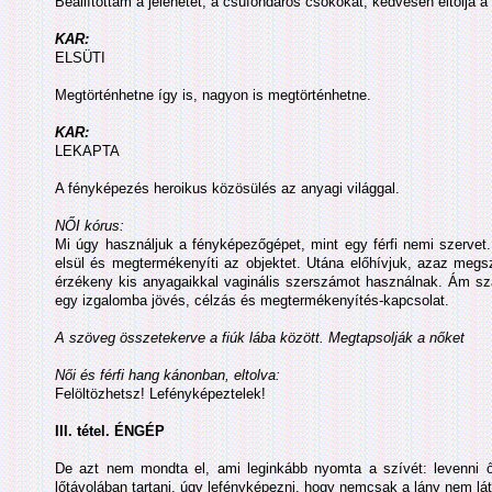
Beállítottam a jelenetet, a csúfondáros csókokat, kedvesen eltolja a
KAR:
ELSÜTI
Megtörténhetne így is, nagyon is megtörténhetne.
KAR:
LEKAPTA
A fényképezés heroikus közösülés az anyagi világgal.
NŐI kórus:
Mi úgy használjuk a fényképezőgépet, mint egy férfi nemi szervet.
elsül és megtermékenyíti az objektet. Utána előhívjuk, azaz megsz
érzékeny kis anyagaikkal vaginális szerszámot használnak. Ám sz
egy izgalomba jövés, célzás és megtermékenyítés-kapcsolat.
A szöveg összetekerve a fiúk lába között. Megtapsolják a nőket
Női és férfi hang kánonban, eltolva:
Felöltözhetsz! Lefényképeztelek!
III. tétel. ÉNGÉP
De azt nem mondta el, ami leginkább nyomta a szívét: levenni őt
lőtávolában tartani, úgy lefényképezni, hogy nemcsak a lány nem látj