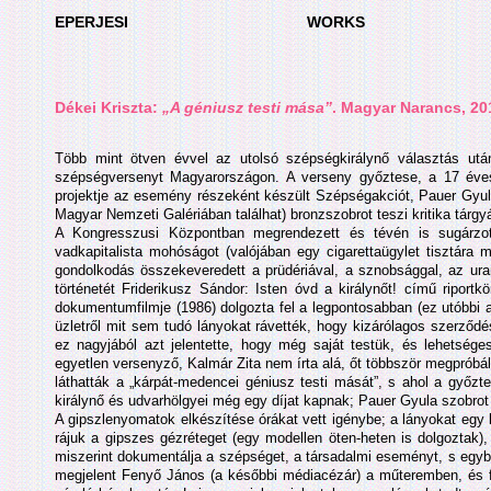
EPERJESI
WORKS
Dékei Kriszta:
„A géniusz testi mása”
. Magyar Narancs, 20
Több mint ötven évvel az utolsó szépségkirálynő választás utá
szépségversenyt Magyarországon. A verseny győztese, a 17 éves 
projektje az esemény részeként készült Szépségakciót, Pauer Gyula 
Magyar Nemzeti Galériában találhat) bronzszobrot teszi kritika tárgy
A Kongresszusi Központban megrendezett és tévén is sugárzot
vadkapitalista mohóságot (valójában egy cigarettaügylet tisztára m
gondolkodás összekeveredett a prüdériával, a sznobsággal, az ura
történetét Friderikusz Sándor: Isten óvd a királynőt! című ripor
dokumentumfilmje (1986) dolgozta fel a legpontosabban (ez utóbbi az 
üzletről mit sem tudó lányokat rávették, hogy kizárólagos szerződ
ez nagyjából azt jelentette, hogy még saját testük, és lehetsége
egyetlen versenyző, Kalmár Zita nem írta alá, őt többször megpróbál
láthatták a „kárpát-medencei géniusz testi mását”, s ahol a győzte
királynő és udvarhölgyei még egy díjat kapnak; Pauer Gyula szobrot 
A gipszlenyomatok elkészítése órákat vett igénybe; a lányokat egy
rájuk a gipszes gézréteget (egy modellen öten-heten is dolgoztak)
miszerint dokumentálja a szépséget, a társadalmi eseményt, s egybe
megjelent Fenyő János (a későbbi médiacézár) a műteremben, és fé