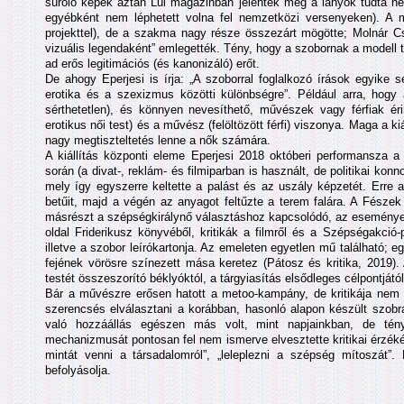
súroló képek aztán Lui magazinban jelentek meg a lányok tudta nélk
egyébként nem léphetett volna fel nemzetközi versenyeken). A 
projekttel), de a szakma nagy része összezárt mögötte; Molnár Csil
vizuális legendaként” emlegették. Tény, hogy a szobornak a modell tr
ad erős legitimációs (és kanonizáló) erőt.
De ahogy Eperjesi is írja: „A szoborral foglalkozó írások egyike 
erotika és a szexizmus közötti különbségre”. Például arra, hogy a
sérthetetlen), és könnyen nevesíthető, művészek vagy férfiak é
erotikus női test) és a művész (felöltözött férfi) viszonya. Maga a kiá
nagy megtiszteltetés lenne a nők számára.
A kiállítás központi eleme Eperjesi 2018 októberi performansza 
során (a divat-, reklám- és filmiparban is használt, de politikai kon
mely így egyszerre keltette a palást és az uszály képzetét. Erre a 
betűit, majd a végén az anyagot feltűzte a terem falára. A Fészek
másrészt a szépségkirálynő választáshoz kapcsolódó, az esemény
oldal Friderikusz könyvéből, kritikák a filmről és a Szépségakció-
illetve a szobor leírókartonja. Az emeleten egyetlen mű található; 
fejének vörösre színezett mása keretez (Pátosz és kritika, 2019)
testét összeszorító béklyóktól, a tárgyiasítás elsődleges célpontjától
Bár a művészre erősen hatott a metoo-kampány, de kritikája nem t
szerencsés elválasztani a korábban, hasonló alapon készült szobrai
való hozzáállás egészen más volt, mint napjainkban, de tén
mechanizmusát pontosan fel nem ismerve elvesztette kritikai érzékét
mintát venni a társadalomról”, „leleplezni a szépség mítoszát”
befolyásolja.