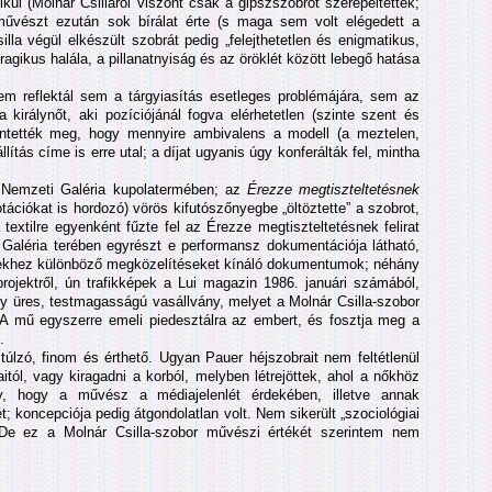
ül (Molnár Csilláról viszont csak a gipszszobrot szerepeltették;
művészt ezután sok bírálat érte (s maga sem volt elégedett a
la végül elkészült szobrát pedig „felejthetetlen és enigmatikus,
agikus halála, a pillanatnyiság és az öröklét között lebegő hatása
sem reflektál sem a tárgyiasítás esetleges problémájára, sem az
 királynőt, aki pozíciójánál fogva elérhetetlen (szinte szent és
rintették meg, hogy mennyire ambivalens a modell (a meztelen,
llítás címe is erre utal; a díjat ugyanis úgy konferálták fel, mintha
a Nemzeti Galéria kupolatermében; az
Érezze megtiszteltetésnek
notációkat is hordozó) vörös kifutószőnyegbe „öltöztette” a szobrot,
textilre egyenként fűzte fel az Érezze megtiszteltetésnek felirat
 Galéria terében egyrészt e performansz dokumentációja látható,
ekhez különböző megközelítéseket kínáló dokumentumok; néhány
projektről, ún trafikképek a Lui magazin 1986. januári számából,
egy üres, testmagasságú vasállvány, melyet a Molnár Csilla-szobor
. A mű egyszerre emeli piedesztálra az embert, és fosztja meg a
.
úlzó, finom és érthető. Ugyan Pauer héjszobrait nem feltétlenül
tól, vagy kiragadni a korból, melyben létrejöttek, ahol a nőkhöz
y, hogy a művész a médiajelenlét érdekében, illetve annak
; koncepciója pedig átgondolatlan volt. Nem sikerült „szociológiai
. De ez a Molnár Csilla-szobor művészi értékét szerintem nem