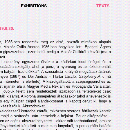
EXHIBITIONS
TEXTS
19.6.30.
n, 1985-ben rendezték meg az első, osztrák mintákon alapuló
Molnár Csilla Andrea 1986-ban öngyilkos lett. Eperjesi Ágnes
gipszszobrait, ezen belül pedig a Molnár Csilláról készült (ma a
ává.
t esemény egyszerre ötvözte a kádárkori kisstílűséget és a
osására szolgált), ahol „a pénz, a nyereség és az üzletorientált
m-bátyám tradíciókkal”. A szocialista királynő megválasztásának
tkönyve (1987) és Dér András – Hartai László:
Szépleányok
című
interneten is elérhető). A kiszolgáltatott, a szépségiparról és az
ést írjanak alá a Magyar Média Reklám és Propaganda Vállalattal;
s jövőjük felett sem rendelkeztek szabadon (a feltételeket csak
ták kizárni). A korona ünnepélyes átadásakor (ahol a tévénézők is
s egy húsipari cégtől ajándékkosarat is kapott) derült ki, hogy a
készít róluk. Aktszobrokat.
 kalodaszerű ketrecbe zárták, miközben szorgos férfikezek kenték
, majd a száradás után leemelték a héjakat. Pauer elképzelése –
n az egész abszurd helyzetet – akkor vált tarthatatlanná, amikor
nyképeket készített a meztelen lányokról; a pornográfia határát