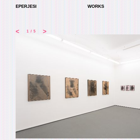
EPERJESI
WORKS
<
>
1
/
5